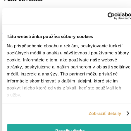
Zaslanie životopisu nie je v tomto kroku povinné, avšak výrazne
urýchli celý proces. Ak ho nemáte pripravený, vytvorte si ho za pár
minút vďaka našej šablóne MAXIN’S.
Stiahnuť šablónu životopisu
Táto webstránka používa súbory cookies
Ďakujeme za Váš záujem
V prípade, že chcete dostávať relevantnejšie pracovné ponuky,
Na prispôsobenie obsahu a reklám, poskytovanie funkcií
poprosíme o doplnenie údajov.
sociálnych médií a analýzu návštevnosti používame súbory
Vaše meno a priezvisko
cookie. Informácie o tom, ako používate naše webové
Zadajte vaše celé meno.
Vaše telefónne číslo
stránky, poskytujeme aj našim partnerom v oblasti sociálnyc
Zadajte vaše telefónne čislo.
médií, inzercie a analýzy. Títo partneri môžu príslušné
Váš e-mail
informácie skombinovať s ďalšími údajmi, ktoré ste im
Zadajte vašu e-mailovú adresu.
poskytli alebo ktoré od vás získali, keď ste používali ich
Odkiaľ ste?
Zadajte miesto výkonu práce.
služby.
Chcem zadať presný čas kontaktovania
Preferovaný deň kontaktovania
(nepovinné)
Zobraziť detaily
Zadajte deň kontaktovania.
Preferovaný čas kontaktovania
(nepovinné)
Povoliť všetko