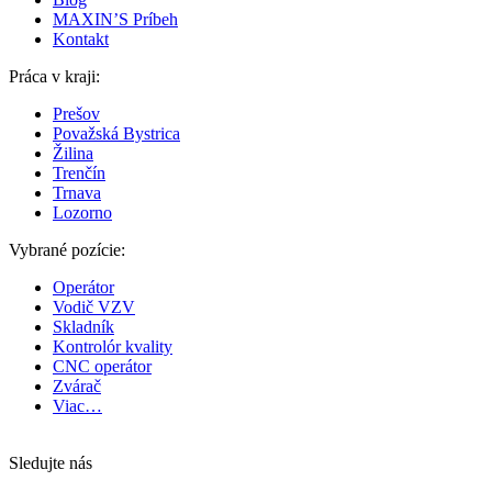
MAXIN’S Príbeh
Kontakt
Práca v kraji:
Prešov
Považská Bystrica
Žilina
Trenčín
Trnava
Lozorno
Vybrané pozície:
Operátor
Vodič VZV
Skladník
Kontrolór kvality
CNC operátor
Zvárač
Viac…
Sledujte nás