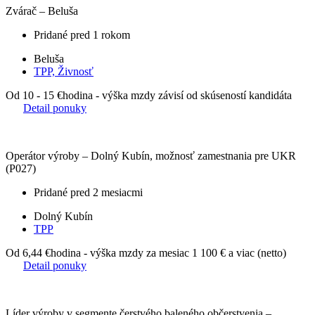
Zvárač – Beluša
Pridané pred 1 rokom
Beluša
TPP, Živnosť
Od 10 - 15 €
hodina - výška mzdy závisí od skúseností kandidáta
Detail ponuky
Operátor výroby – Dolný Kubín, možnosť zamestnania pre UKR
(P027)
Pridané pred 2 mesiacmi
Dolný Kubín
TPP
Od 6,44 €
hodina - výška mzdy za mesiac 1 100 € a viac (netto)
Detail ponuky
Líder výroby v segmente čerstvého baleného občerstvenia –