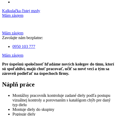
Kalkulačka čistej mzdy
Mám záujem
Mám záujem
Zavolajte nám bezplatne:
0950 103 777
Mám záujem
Pre úspešnú spoločnosť hľadáme nových kolegov do tímu, ktorí
sú spoľahliví, majú chuť pracovať, učiť sa nové veci a tým sa
zároveň podieľať na úspechoch firmy.
Náplň práce
Montážny pracovník kontroluje zadané diely podľa postupu
vizuálnej kontroly a porovnaním s katalógom chýb pre daný
typ dielu
Montuje diely do skupiny
Popisuje diely