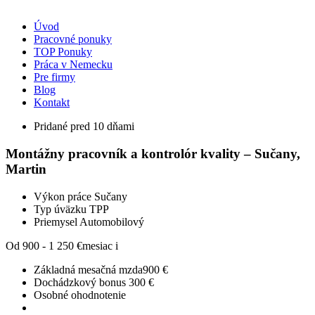
Úvod
Pracovné ponuky
TOP Ponuky
Práca v Nemecku
Pre firmy
Blog
Kontakt
Pridané pred 10 dňami
Montážny pracovník a kontrolór kvality – Sučany,
Martin
Výkon práce
Sučany
Typ úväzku
TPP
Priemysel
Automobilový
Od 900 - 1 250 €
mesiac
i
Základná mesačná mzda
900 €
Dochádzkový bonus
300 €
Osobné ohodnotenie