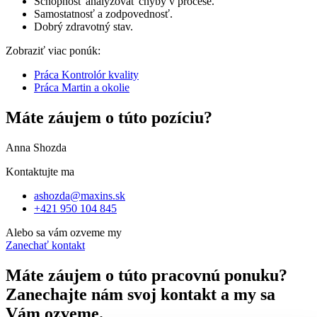
Schopnosť analyzovať chyby v procese.
Samostatnosť a zodpovednosť.
Dobrý zdravotný stav.
Zobraziť viac ponúk:
Práca Kontrolór kvality
Práca Martin a okolie
Máte záujem o túto pozíciu?
Anna Shozda
Kontaktujte ma
ashozda@maxins.sk
+421 950 104 845
Alebo sa vám ozveme my
Zanechať kontakt
Máte záujem o túto pracovnú ponuku?
Zanechajte nám svoj kontakt a my sa
Vám ozveme.