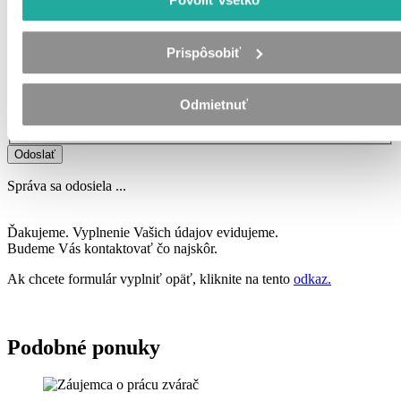
Zadajte čas kontaktovania.
Váš životopis - POVINNÉ POĽE
Prispôsobiť
Z dôvodu skvalitňovania služieb je v momentálnej dobe zaslanie
životopisu povinnou položkou.
Vložiť životopis
Odmietnuť
Pokial životopis nemáte môžete vyplniť
tento formulár
.
Súhlasím so
spracovaním os. údajov
Odoslať
Správa sa odosiela ...
Ďakujeme. Vyplnenie Vašich údajov evidujeme.
Budeme Vás kontaktovať čo najskôr.
Ak chcete formulár vyplniť opäť, kliknite na tento
odkaz.
Podobné ponuky