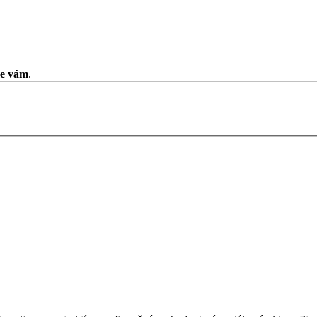
me vám
.