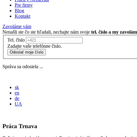
Pre firmy
Blog
Kontakt
Zavoláme vám
Nenašli ste čo ste hľadali, nechajte nám svoje
tel. číslo a my zavolá
Tel. číslo
Zadajte vaše telefónne čislo.
Odoslať moje číslo
Správa sa odosiela ...
sk
en
de
UA
Práca Trnava