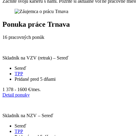
Začnite svoju kariéru s nami. Pozrite si aktuálne voľné pracovné mie
Ponuka práce Trnava
16 pracovných ponúk
Skladník na VZV (retrak) – Sereď
Sereď
TPP
Pridané pred 5 dňami
1 378 - 1600 €
/mes.
Detail ponuky
Skladník na NZV – Sereď
Sereď
TPP