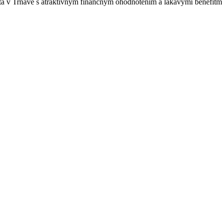
sta v Trnave s atraktívnym finančným ohodnotením a lákavými benefitmi