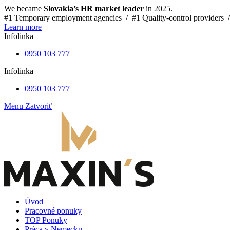
We became
Slovakia’s HR market leader
in 2025.
#1 Temporary employment agencies /
#1 Quality-control providers 
Learn more
Infolinka
0950 103 777
Infolinka
0950 103 777
Menu
Zatvoriť
Úvod
Pracovné ponuky
TOP Ponuky
Práca v Nemecku