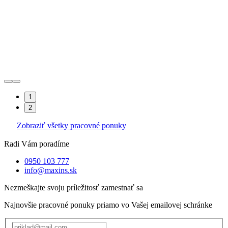
1
2
Zobraziť všetky pracovné ponuky
Radi Vám poradíme
0950 103 777
info@maxins.sk
Nezmeškajte svoju príležitosť zamestnať sa
Najnovšie pracovné ponuky priamo vo Vašej emailovej schránke