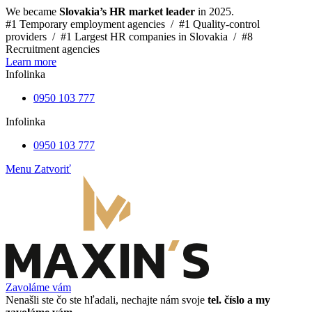
We became
Slovakia’s HR market leader
in 2025.
#1 Temporary employment agencies /
#1 Quality-control
providers /
#1 Largest HR companies in Slovakia /
#8
Recruitment agencies
Learn more
Infolinka
0950 103 777
Infolinka
0950 103 777
Menu
Zatvoriť
Zavoláme vám
Nenašli ste čo ste hľadali, nechajte nám svoje
tel. číslo a my