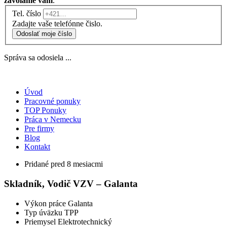
zavoláme vám
.
Tel. číslo
Zadajte vaše telefónne čislo.
Odoslať moje číslo
Správa sa odosiela ...
Úvod
Pracovné ponuky
TOP Ponuky
Práca v Nemecku
Pre firmy
Blog
Kontakt
Pridané pred 8 mesiacmi
Skladník, Vodič VZV – Galanta
Výkon práce
Galanta
Typ úväzku
TPP
Priemysel
Elektrotechnický