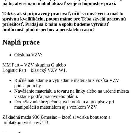
na to, aby si nám mohol ukázať svoje schopnosti v praxi.
Takže, ak si pripravený pracovať, učiť sa nové veci a máš tú
správnu kvalifikáciu, potom máme pre Teba skvelú pracovnú
príležitosť. Pridaj sa k nám a spolu budeme vytvárať
budúcnosť plnú úspechov a neustáleho rastu!
Náplň práce
Obsluha VZV:
MM Part – VZV skupina G alebo
Logistic Part – klasický VZV W1.
Ručné nakladanie a vykladanie materiálu z vozíka VZV
podľa potreby.
Navážanie materiálu a tovaru na linky alebo na určené miesta
v sklade podľa pracovného plánu.
Dodržiavanie bezpečnostných noriem a predpisov pri
manipulácii s materiálom aj s vozíkom VZV.
Základná mzda 930 €/mesiac – ktorú si vďaka bonusom a
príplatkom vieš navýšiť!