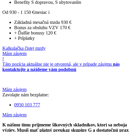
Benefity
S dopravou, S ubytovaním
Od 930 - 1 150 €
mesiac
i
Základná mesačná mzda
930 €
Bonus za obsluhu VZV
170 €
+ Ďalšie bonusy
120 €
+ Príplatky
Kalkulačka čistej mzdy
Mám záujem
!
Táto pozícia aktuálne nie je otvorená, ale v prípade záujmu
nás
kontaktujte a nájdeme vám podobnú
Mám záujem
Zavolajte nám bezplatne:
0950 103 777
Mám záujem
K nášmu tímu prijmeme šikovných skladníkov, ktorí sa neboja
výziev. Musíš mať platný preukaz skupiny G a dostatočnú prax