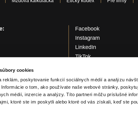
Mzdová kalkulačka
Etický kódex
Pre firmy
e:
Facebook
Instagram
LinkedIn
TikTok
YouTube
 súbory cookies
 reklám, poskytovanie funkcií sociálnych médií a analýzu návšt
G
 Informácie o tom, ako používate naše webové stránky, poskytu
Th
nych médií, inzercie a analýzy. Títo partneri môžu príslušné info
Pr
mi, ktoré ste im poskytli alebo ktoré od vás získali, keď ste pou
© 