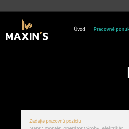
We became
Slovakia’s HR
#1 Temporary e
market leader
in 2025.
#8 Recruitment 
Úvod
Pracovné ponu
Zadajte pracovnú pozíciu