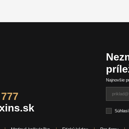
Nezm
príl
Najnovšie p
 777
xins.sk
Súhlas