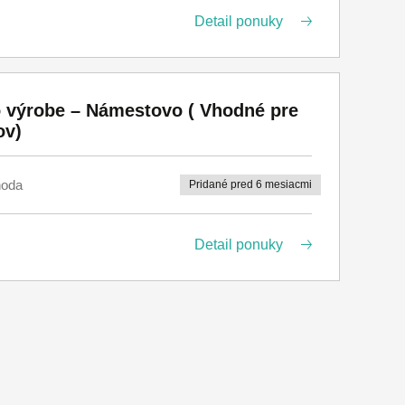
Detail ponuky
Středočeský kraj (0)
Jihočeský kraj (0)
Plzeňský kraj (0)
vo výrobe – Námestovo ( Vhodné pre
Karlovarský kraj (0)
ov)
Ústecký kraj (0)
oda
Pridané pred 6 mesiacmi
Liberecký kraj (0)
Královéhradecký kraj (0)
Detail ponuky
Pardubický kraj (0)
Kraj Vysočina (0)
Jihomoravský kraj (0)
Olomoucký kraj (0)
Moravskoslezský kraj (3)