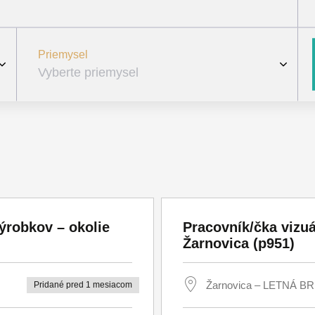
Priemysel
Vyberte priemysel
Textilný (1)
Chemický (4)
Obuvnícky (0)
Retail (3)
ýrobkov – okolie
Pracovník/čka vizu
Retail/e-commerce (1)
Žarnovica (p951)
Doprava (5)
HR / Sales (4)
Žarnovica – LETNÁ B
Pridané pred 1 mesiacom
OH / Recyklácia (1)