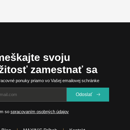
Zlínský kraj (0)
Zahraničie (0)
Nemecko (0)
Holandsko (1)
eškajte svoju
ežitosť zamestnať sa
racovné ponuky priamo vo Vašej emailovej schránke
Odoslať
ím so
spracovaním osobných údajov