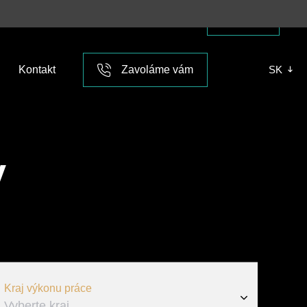
mpanies in Slovakia /
Learn more
Kontakt
Zavoláme vám
SK
Nenašli ste čo ste hľadali,
nechajte nám svoje
tel. číslo a
y
my zavoláme vám
.
Tel. číslo
Odoslať moje číslo
Kraj výkonu práce
Vyberte kraj