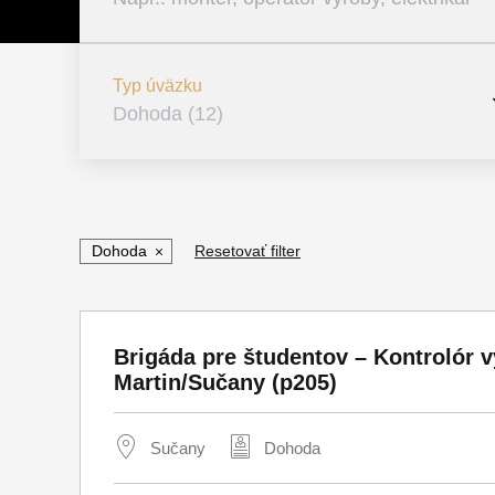
Typ úväzku
Dohoda (12)
TPP (307)
Dohoda (12)
Dohoda
Resetovať filter
Živnosť (132)
Brigáda pre študentov – Kontrolór v
Martin/Sučany (p205)
Sučany
Dohoda