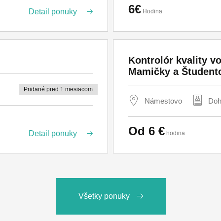
6€
Detail ponuky
Hodina
Administratíva (48)
Medicína (1)
tlmočníctvo (5)
Kontrolór kvality 
Logistika (63)
Mamičky a Študent
Stavebný (20)
Pridané pred 1 mesiacom
Námestovo
Doh
Strojársky (83)
Automobilový (164)
Od 6 €
Detail ponuky
hodina
Gastronomický (1)
Potravinársky (15)
Elektrotechnický (49)
Farmaceutický (0)
Všetky ponuky