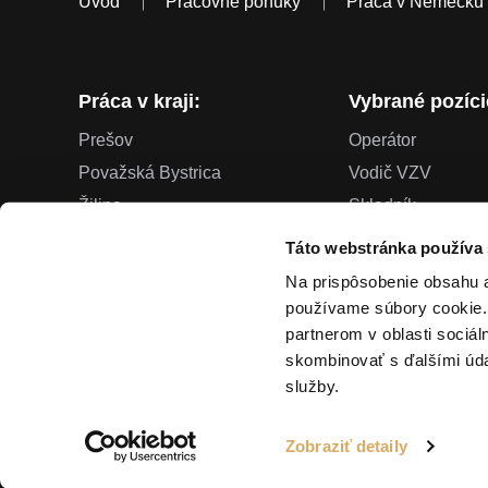
Úvod
Pracovné ponuky
Práca v Nemecku
Práca v kraji:
Vybrané pozíci
Prešov
Operátor
Považská Bystrica
Vodič VZV
Žilina
Skladník
Trenčín
Kontrolór kvality
Táto webstránka používa
Trnava
CNC operátor
Na prispôsobenie obsahu a
Lozorno
Zvárač
používame súbory cookie.
partnerom v oblasti sociál
Viac…
skombinovať s ďalšími údaj
služby.
Zobraziť detaily
Tvorba web stránok h24