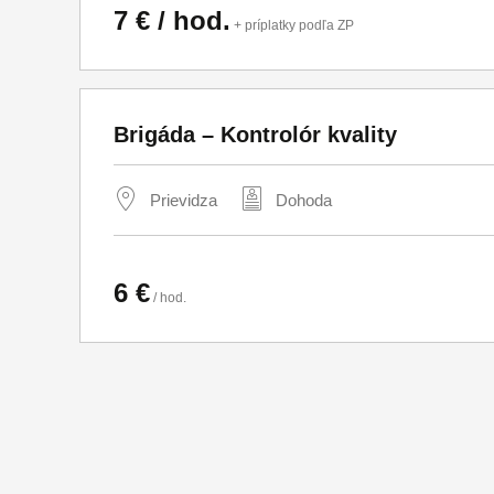
7 € / hod.
+ príplatky podľa ZP
Brigáda – Kontrolór kvality
Prievidza
Dohoda
6 €
/ hod.