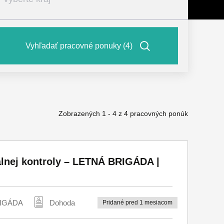
Slovensko (320)
Vyhľadať pracovné ponuky
(4)
Bratislavský kraj (58)
Trnavský kraj (61)
Trenčiansky kraj (66)
Nitriansky kraj (53)
Zobrazených 1 - 4 z 4 pracovných ponúk
Žilinský kraj (95)
Banskobystrický kraj (30)
álnej kontroly – LETNÁ BRIGÁDA |
Prešovský kraj (35)
Košický kraj (28)
RIGÁDA
Česko (2)
Dohoda
Pridané pred 1 mesiacom
Hlavní město Praha (0)