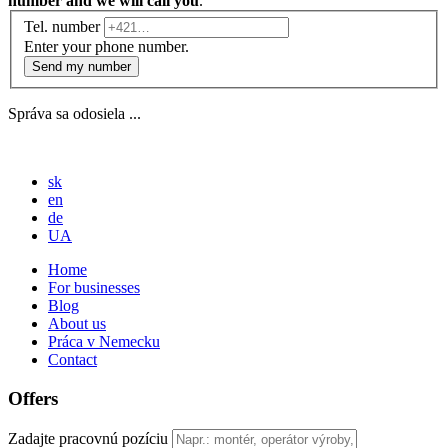
number and we will call you
.
Tel. number
Enter your phone number.
Send my number
Správa sa odosiela ...
sk
en
de
UA
Home
For businesses
Blog
About us
Práca v Nemecku
Contact
Offers
Zadajte pracovnú pozíciu