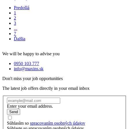
Predošlá
1
2
3
...
7
Ďalšia
We will be happy to advise you
0950 103 777
info@maxins.sk
Don't miss your job opportunities
The latest job offers directly in your email inbox
Enter your email address.
Send
Súhlasím so
spracovaním osobných údajov
Súhlaste so spracovaním osobných údajov.