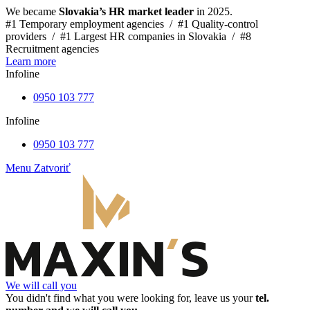
We became
Slovakia’s HR market leader
in 2025.
#1 Temporary employment agencies /
#1 Quality-control
providers /
#1 Largest HR companies in Slovakia /
#8
Recruitment agencies
Learn more
Infoline
0950 103 777
Infoline
0950 103 777
Menu
Zatvoriť
We will call you
You didn't find what you were looking for, leave us your
tel.