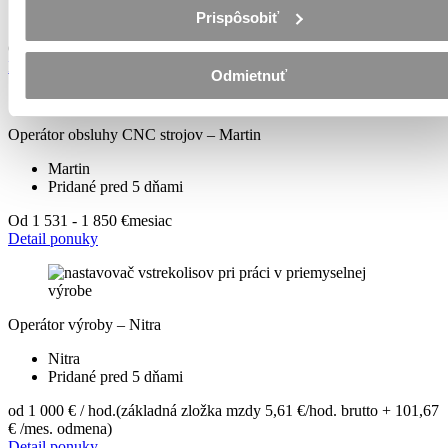
Pridané pred 5 dňami
Prispôsobiť
Od 1 314 - 1 624 €
mesiac
Detail ponuky
Odmietnuť
Operátor obsluhy CNC strojov – Martin
Martin
Pridané pred 5 dňami
Od 1 531 - 1 850 €
mesiac
Detail ponuky
Operátor výroby – Nitra
Nitra
Pridané pred 5 dňami
od 1 000 € / hod.
(základná zložka mzdy 5,61 €/hod. brutto + 101,67
€ /mes. odmena)
Detail ponuky