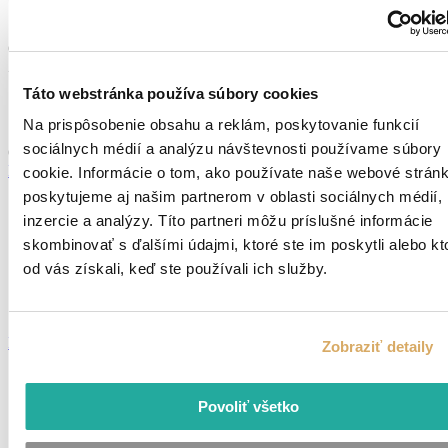
Operátor montáže / výroby v automobilovom priemysle – Košice –
Zvozová doprava z Rožňavy (p128)
Táto webstránka používa súbory cookies
Rožňava
Pridané pred 4 dňami
Na prispôsobenie obsahu a reklám, poskytovanie funkcií
sociálnych médií a analýzu návštevnosti používame súbory
Od 1 030 - 1 250 €
mesiac
Detail ponuky
cookie. Informácie o tom, ako používate naše webové stránk
poskytujeme aj našim partnerom v oblasti sociálnych médií,
inzercie a analýzy. Títo partneri môžu príslušné informácie
Skladník na VZV (retrak) – Sereď
skombinovať s ďalšími údajmi, ktoré ste im poskytli alebo kt
od vás získali, keď ste používali ich služby.
Sereď
Pridané pred 5 dňami
1 378 - 1600 €
/mes.
Detail ponuky
Zobraziť detaily
Povoliť všetko
Skladník na NZV – Sereď
Sereď