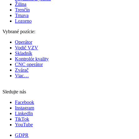
Žilina
Trenčín
Trnava
Lozorno
Vybrané pozície:
Operátor
Vodič VZV
Skladník
Kontrolór kvality
CNC operátor
Zvárač
Viac…
Sledujte nás
Facebook
Instagram
LinkedIn
TikTok
YouTube
GDPR