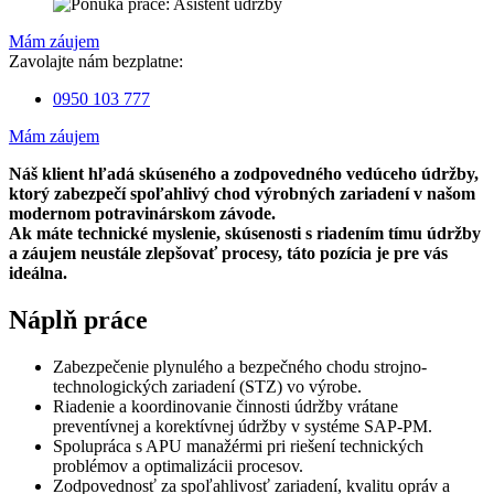
Mám záujem
Zavolajte nám bezplatne:
0950 103 777
Mám záujem
Náš klient hľadá skúseného a zodpovedného vedúceho údržby,
ktorý zabezpečí spoľahlivý chod výrobných zariadení v našom
modernom potravinárskom závode.
Ak máte technické myslenie, skúsenosti s riadením tímu údržby
a záujem neustále zlepšovať procesy, táto pozícia je pre vás
ideálna.
Náplň práce
Zabezpečenie plynulého a bezpečného chodu strojno-
technologických zariadení (STZ) vo výrobe.
Riadenie a koordinovanie činnosti údržby vrátane
preventívnej a korektívnej údržby v systéme SAP-PM.
Spolupráca s APU manažérmi pri riešení technických
problémov a optimalizácii procesov.
Zodpovednosť za spoľahlivosť zariadení, kvalitu opráv a