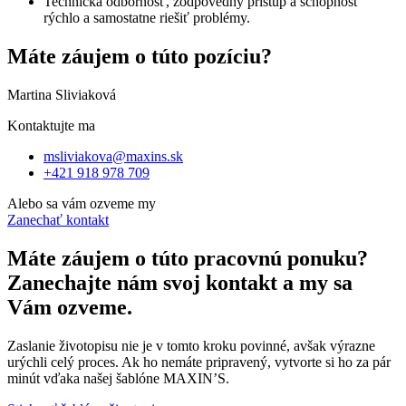
Technická odbornosť, zodpovedný prístup a schopnosť
rýchlo a samostatne riešiť problémy.
Máte záujem o túto pozíciu?
Martina Sliviaková
Kontaktujte ma
msliviakova@maxins.sk
+421 918 978 709
Alebo sa vám ozveme my
Zanechať kontakt
Máte záujem o túto pracovnú ponuku?
Zanechajte nám svoj kontakt a my sa
Vám ozveme.
Zaslanie životopisu nie je v tomto kroku povinné, avšak výrazne
urýchli celý proces. Ak ho nemáte pripravený, vytvorte si ho za pár
minút vďaka našej šablóne MAXIN’S.