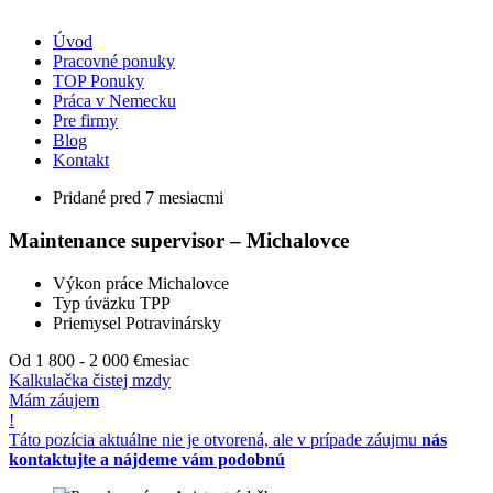
Úvod
Pracovné ponuky
TOP Ponuky
Práca v Nemecku
Pre firmy
Blog
Kontakt
Pridané pred 7 mesiacmi
Maintenance supervisor – Michalovce
Výkon práce
Michalovce
Typ úväzku
TPP
Priemysel
Potravinársky
Od 1 800 - 2 000 €
mesiac
Kalkulačka čistej mzdy
Mám záujem
!
Táto pozícia aktuálne nie je otvorená, ale v prípade záujmu
nás
kontaktujte a nájdeme vám podobnú