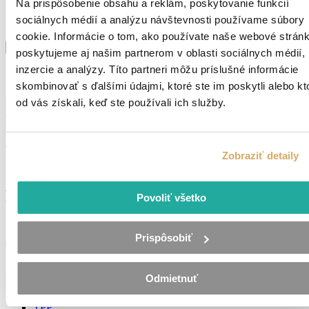
Na prispôsobenie obsahu a reklám, poskytovanie funkcií
Pokial životopis nemáte môžete vyplniť
tento formulár
.
sociálnych médií a analýzu návštevnosti používame súbory
Súhlasím so
spracovaním os. údajov
cookie. Informácie o tom, ako používate naše webové stránk
Odoslať
poskytujeme aj našim partnerom v oblasti sociálnych médií,
inzercie a analýzy. Títo partneri môžu príslušné informácie
Správa sa odosiela ...
skombinovať s ďalšími údajmi, ktoré ste im poskytli alebo kt
od vás získali, keď ste používali ich služby.
Ďakujeme. Vyplnenie Vašich údajov evidujeme.
Budeme Vás kontaktovať čo najskôr.
Ak chcete formulár vyplniť opäť, kliknite na tento
odkaz.
Zobraziť detaily
Podobné ponuky
Povoliť všetko
Prispôsobiť
Vedúci skladu / Majster – Svit
Pridané pred 7 mesiacmi
Odmietnuť
Svit
TPP