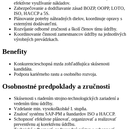
efektívne využívanie nákladov.
Zabezpečovanie a dodržiavanie zásad BOZP, OOPP, LOTO,
ISO, HACCP a 5S.
Plánovanie potreby náhradných dielov, koordinuje opravy s
externými dodávateľmi.
Rozvíjanie odborné zručnosti a školí členov tímu údržby.
Koordinovanie činnosti zamestnancov údržby na jednotlivých
výrobných prevádzkach.
Benefity
Konkurencieschopná mzda zohľadňujúca skúsenosti
kandidáta.
Podpora kariérneho rastu a osobného rozvoja.
Osobnostné predpoklady a zručnosti
Skúsenosti s riadením strojno-technologických zariadení a
vedením tímu údržby.
Vzdelanie min. vysokoškolské I. stupňa.
Znalosť systému SAP-PM a štandardov ISO a HACCP.
Schopnosť efektívne plánovať, organizovať a realizovať
preventívnu aj korektívnu údržbu.