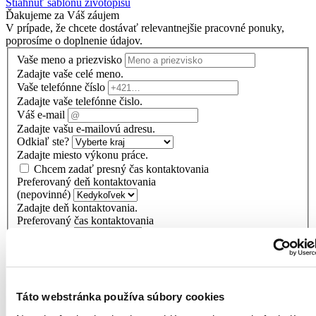
Stiahnuť šablónu životopisu
Ďakujeme za Váš záujem
V prípade, že chcete dostávať relevantnejšie pracovné ponuky,
poprosíme o doplnenie údajov.
Vaše meno a priezvisko
Zadajte vaše celé meno.
Vaše telefónne číslo
Zadajte vaše telefónne čislo.
Váš e-mail
Zadajte vašu e-mailovú adresu.
Odkiaľ ste?
Zadajte miesto výkonu práce.
Chcem zadať presný čas kontaktovania
Preferovaný deň kontaktovania
(nepovinné)
Zadajte deň kontaktovania.
Preferovaný čas kontaktovania
(nepovinné)
Zadajte čas kontaktovania.
Váš životopis - POVINNÉ POĽE
Z dôvodu skvalitňovania služieb je v momentálnej dobe zaslanie
Táto webstránka používa súbory cookies
životopisu povinnou položkou.
Vložiť životopis