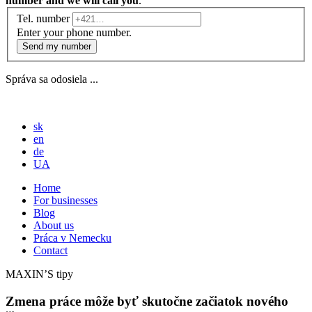
number and we will call you
.
Tel. number
Enter your phone number.
Send my number
Správa sa odosiela ...
sk
en
de
UA
Home
For businesses
Blog
About us
Práca v Nemecku
Contact
MAXIN’S tipy
Zmena práce môže byť skutočne začiatok nového