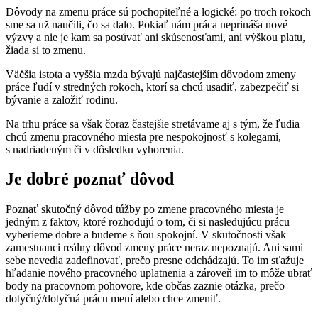
Dôvody na zmenu práce sú pochopiteľné a logické: po troch rokoch
sme sa už naučili, čo sa dalo. Pokiaľ nám práca neprináša nové
výzvy a nie je kam sa posúvať ani skúsenosťami, ani výškou platu,
žiada si to zmenu.
Väčšia istota a vyššia mzda bývajú najčastejším dôvodom zmeny
práce ľudí v stredných rokoch, ktorí sa chcú usadiť, zabezpečiť si
bývanie a založiť rodinu.
Na trhu práce sa však čoraz častejšie stretávame aj s tým, že ľudia
chcú zmenu pracovného miesta pre nespokojnosť s kolegami,
s nadriadeným či v dôsledku vyhorenia.
Je dobré poznať dôvod
Poznať skutočný dôvod túžby po zmene pracovného miesta je
jedným z faktov, ktoré rozhodujú o tom, či si nasledujúcu prácu
vyberieme dobre a budeme s ňou spokojní. V skutočnosti však
zamestnanci reálny dôvod zmeny práce neraz nepoznajú. Ani sami
sebe nevedia zadefinovať, prečo presne odchádzajú. To im sťažuje
hľadanie nového pracovného uplatnenia a zároveň im to môže ubrať
body na pracovnom pohovore, kde občas zaznie otázka, prečo
dotyčný/dotyčná prácu mení alebo chce zmeniť.