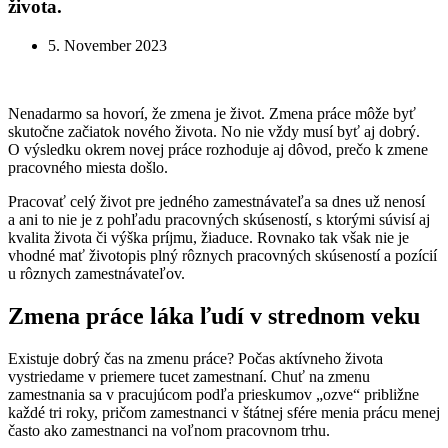
života.
5. November 2023
Nenadarmo sa hovorí, že zmena je život. Zmena práce môže byť
skutočne začiatok nového života. No nie vždy musí byť aj dobrý.
O výsledku okrem novej práce rozhoduje aj dôvod, prečo k zmene
pracovného miesta došlo.
Pracovať celý život pre jedného zamestnávateľa sa dnes už nenosí
a ani to nie je z pohľadu pracovných skúseností, s ktorými súvisí aj
kvalita života či výška príjmu, žiaduce. Rovnako tak však nie je
vhodné mať životopis plný rôznych pracovných skúseností a pozícií
u rôznych zamestnávateľov.
Zmena práce láka ľudí v strednom veku
Existuje dobrý čas na zmenu práce? Počas aktívneho života
vystriedame v priemere tucet zamestnaní. Chuť na zmenu
zamestnania sa v pracujúcom podľa prieskumov „ozve“ približne
každé tri roky, pričom zamestnanci v štátnej sfére menia prácu menej
často ako zamestnanci na voľnom pracovnom trhu.