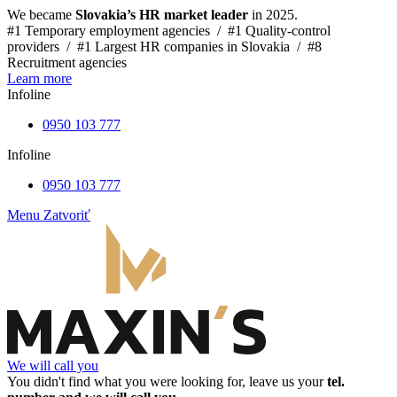
We became
Slovakia’s HR market leader
in 2025.
#1 Temporary employment agencies /
#1 Quality-control
providers /
#1 Largest HR companies in Slovakia /
#8
Recruitment agencies
Learn more
Infoline
0950 103 777
Infoline
0950 103 777
Menu
Zatvoriť
We will call you
You didn't find what you were looking for, leave us your
tel.