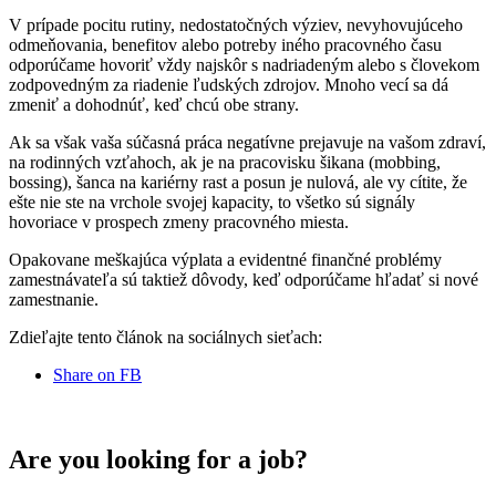
V prípade pocitu rutiny, nedostatočných výziev, nevyhovujúceho
odmeňovania, benefitov alebo potreby iného pracovného času
odporúčame hovoriť vždy najskôr s nadriadeným alebo s človekom
zodpovedným za riadenie ľudských zdrojov. Mnoho vecí sa dá
zmeniť a dohodnúť, keď chcú obe strany.
Ak sa však vaša súčasná práca negatívne prejavuje na vašom zdraví,
na rodinných vzťahoch, ak je na pracovisku šikana (mobbing,
bossing), šanca na kariérny rast a posun je nulová, ale vy cítite, že
ešte nie ste na vrchole svojej kapacity, to všetko sú signály
hovoriace v prospech zmeny pracovného miesta.
Opakovane meškajúca výplata a evidentné finančné problémy
zamestnávateľa sú taktiež dôvody, keď odporúčame hľadať si nové
zamestnanie.
Zdieľajte tento článok na sociálnych sieťach:
Share on FB
Are you looking for a job?