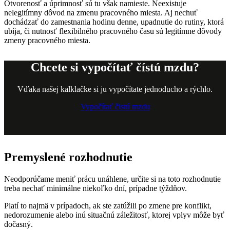
Otvorenosť a úprimnosť sú tu však namieste. Neexistuje
nelegitímny dôvod na zmenu pracovného miesta. Aj nechuť
dochádzať do zamestnania hodinu denne, upadnutie do rutiny, ktorá
ubíja, či nutnosť flexibilného pracovného času sú legitímne dôvody
zmeny pracovného miesta.
Chcete si vypočítať čístú mzdu?
Vďaka našej kalklačke si ju vypočítate jednoducho a rýchlo.
Vypočítať čistú mzdu
Premyslené rozhodnutie
Neodporúčame meniť prácu unáhlene, určite si na toto rozhodnutie
treba nechať minimálne niekoľko dní, prípadne týždňov.
Platí to najmä v prípadoch, ak ste zatúžili po zmene pre konflikt,
nedorozumenie alebo inú situačnú záležitosť, ktorej vplyv môže byť
dočasný.