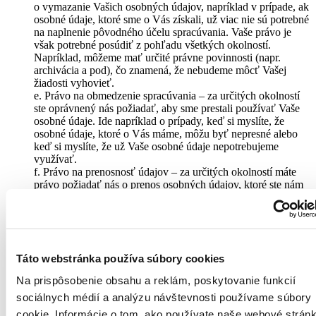
o vymazanie Vašich osobných údajov, napríklad v prípade, ak
osobné údaje, ktoré sme o Vás získali, už viac nie sú potrebné
na naplnenie pôvodného účelu spracúvania. Vaše právo je
však potrebné posúdiť z pohľadu všetkých okolností.
Napríklad, môžeme mať určité právne povinnosti (napr.
archivácia a pod), čo znamená, že nebudeme môcť Vašej
žiadosti vyhovieť.
e. Právo na obmedzenie spracúvania – za určitých okolností
ste oprávnený nás požiadať, aby sme prestali používať Vaše
osobné údaje. Ide napríklad o prípady, keď si myslíte, že
osobné údaje, ktoré o Vás máme, môžu byť nepresné alebo
keď si myslíte, že už Vaše osobné údaje nepotrebujeme
využívať.
f. Právo na prenosnosť údajov – za určitých okolností máte
právo požiadať nás o prenos osobných údajov, ktoré ste nám
poskytli, na inú tretiu stranu podľa Vášho výberu. Právo na
prenosnosť sa však týka len osobných údajov, ktoré sme od
Vás získali na základe súhlasu alebo na základe zmluvy,
ktorej ste jednou zo zmluvných strán.
g. Právo namietať – máte právo namietať voči spracúvaniu
Táto webstránka používa súbory cookies
údajov, ktoré je založené na našich legitímnych oprávnených
záujmoch. V prípade, ak nemáme presvedčivý zákonný
Na prispôsobenie obsahu a reklám, poskytovanie funkcií
oprávnený dôvod na spracúvanie a Vy podáte námietku,
sociálnych médií a analýzu návštevnosti používame súbory
nebudeme Vaše osobné údaje ďalej spracúvať.
Máte tiež právo podať sťažnosť dozornému orgánu (Úrad na
cookie. Informácie o tom, ako používate naše webové stránk