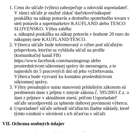
Cenu do súťaže (výhru) zabezpečuje a odovzdá usporiadateľ.
V rámci súťaže je možné získať darčekové/nákupné
poukážky na nákup potravín a drobného spotrebného tovaru v
sieti potravín a supermarketov KAUFLAND alebo TESCO
SLOVENSKO. Výhra zahŕňa:
a. nákupná poukážka na nákup potravín v hodnote 20 euro do
nákupnej siete KAUFLAND/TESCO.
Výherca súťaže bude informovaný o výhre pod súťažným
príspevkom, ktorým sa vyhlásila súťaž na profile
(komunikačný kanál FB)
https://www.facebook.com/maxinsgroup alebo
prostredníctvom súkromnej správy do messengera, a to
najneskôr do 5 pracovných dní od jeho vyžrebovania.
Výherca bude vyzvaný ku kontaktu prostredníctvom
súkromnej správy.
Výhry presahujúce sumu stanovenú príslušným zákonom sú
predmetom dane z príjmu v zmysle zákona č. 595/2003 Z.z. o
dani z príjmov v aktuálnom znení, pričom Usporiadateľ
súťaže nezodpovedá za splnenie daňovej povinnosti výhercu.
Usporiadateľ súťaže nehradí súťažiacim žiadne náklady, ktoré
týmto vzniknú v súvislosti s ich účasťou v súťaži.
VII. Ochrana osobných údajov