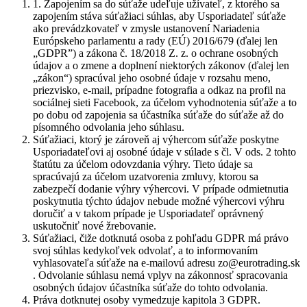
1. Zapojením sa do súťaže udeľuje užívateľ, z ktorého sa
zapojením stáva súťažiaci súhlas, aby Usporiadateľ súťaže
ako prevádzkovateľ v zmysle ustanovení Nariadenia
Európskeho parlamentu a rady (EÚ) 2016/679 (ďalej len
„GDPR”) a zákona č. 18/2018 Z. z. o ochrane osobných
údajov a o zmene a doplnení niektorých zákonov (ďalej len
„zákon“) spracúval jeho osobné údaje v rozsahu meno,
priezvisko, e-mail, prípadne fotografia a odkaz na profil na
sociálnej sieti Facebook, za účelom vyhodnotenia súťaže a to
po dobu od zapojenia sa účastníka súťaže do súťaže až do
písomného odvolania jeho súhlasu.
Súťažiaci, ktorý je zároveň aj výhercom súťaže poskytne
Usporiadateľovi aj osobné údaje v súlade s čl. V ods. 2 tohto
štatútu za účelom odovzdania výhry. Tieto údaje sa
spracúvajú za účelom uzatvorenia zmluvy, ktorou sa
zabezpečí dodanie výhry výhercovi. V prípade odmietnutia
poskytnutia týchto údajov nebude možné výhercovi výhru
doručiť a v takom prípade je Usporiadateľ oprávnený
uskutočniť nové žrebovanie.
Súťažiaci, čiže dotknutá osoba z pohľadu GDPR má právo
svoj súhlas kedykoľvek odvolať, a to informovaním
vyhlasovateľa súťaže na e-mailovú adresu zo@eurotrading.sk
. Odvolanie súhlasu nemá vplyv na zákonnosť spracovania
osobných údajov účastníka súťaže do tohto odvolania.
Práva dotknutej osoby vymedzuje kapitola 3 GDPR.