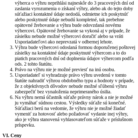
výherca o výhru neprihlási najneskôr do 3 pracovných dní od
zaslania vyrozumenia o získaní výhry, alebo ak do tejto doby
súťažiaci kontaktné údaje nedodá, odmietne ich poskytnúť
alebo poskytnuté údaje nebudú kompletné, tak prebehne
opätovné žrebovanie a výhra bude odovzdaná novému
výhercovi. Opätovné žrebovanie sa vykoná aj v prípade, že
zásielku nebude možné výhercovi doručiť alebo sa vráti
Usporiadateľovi ako neprevzatá v odbernej lehote.
Výhra bude výhercovi odoslaná formou doporučenej poštovej
zásielky na kontaktné údaje poskytnuté výhercom a to do
piatich pracovných dní od doplnenia údajov výhercom podľa
ods. 2 tohto štatútu.
Právo na výhru nie je možné previesť na inú osobu.
Usporiadateľ si vyhradzuje právo výhru uvedenú v tomto
štatúte nahradiť výhrou obdobného typu a hodnoty v prípade,
že z objektívnych dôvodov nebude možné sľúbenú výhru
zabezpečiť bez vynaloženia neprimeraného úsilia.
Na výhru nemá účastník súťaže právny nárok a nie je možné
ju vymáhať súdnou cestou. Výsledky súťaže sú konečné.
Súťažiaci berú na vedomie, že výhru nie je možné žiadať
vymeniť za hotovosť alebo požadovať vydanie inej výhry,
ako je výhra stanovená vyhlasovateľom súťaže v príslušnom
príspevku.
VI. Ceny