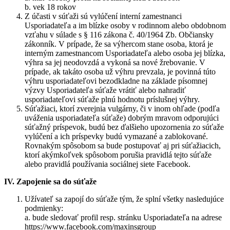
b. vek 18 rokov
Z účasti v súťaži sú vylúčení interní zamestnanci
Usporiadateľa a im blízke osoby v rodinnom alebo obdobnom
vzťahu v súlade s § 116 zákona č. 40/1964 Zb. Občiansky
zákonník. V prípade, že sa výhercom stane osoba, ktorá je
interným zamestnancom Usporiadateľa alebo osoba jej blízka,
výhra sa jej neodovzdá a vykoná sa nové žrebovanie. V
prípade, ak takáto osoba už výhru prevzala, je povinná túto
výhru usporiadateľovi bezodkladne na základe písomnej
výzvy Usporiadateľa súťaže vrátiť alebo nahradiť
usporiadateľovi súťaže plnú hodnotu príslušnej výhry.
Súťažiaci, ktorí zverejnia vulgárny, či v inom ohľade (podľa
uváženia usporiadateľa súťaže) dobrým mravom odporujúci
súťažný príspevok, budú bez ďalšieho upozornenia zo súťaže
vylúčení a ich príspevky budú vymazané a zablokované.
Rovnakým spôsobom sa bude postupovať aj pri súťažiacich,
ktorí akýmkoľvek spôsobom porušia pravidlá tejto súťaže
alebo pravidlá používania sociálnej siete Facebook.
IV. Zapojenie sa do súťaže
Užívateľ sa zapojí do súťaže tým, že splní všetky nasledujúce
podmienky:
a. bude sledovať profil resp. stránku Usporiadateľa na adrese
https://www.facebook.com/maxinsgroup