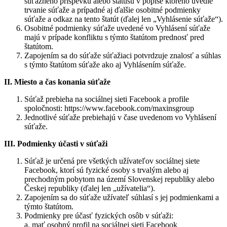
súťažného príspevku alebo statusu v popise ktorého uvedie
trvanie súťaže a prípadné aj ďalšie osobitné podmienky
súťaže a odkaz na tento štatút (ďalej len „Vyhlásenie súťaže“).
Osobitné podmienky súťaže uvedené vo Vyhlásení súťaže
majú v prípade konfliktu s týmto štatútom prednosť pred
štatútom.
Zapojením sa do súťaže súťažiaci potvrdzuje znalosť a súhlas
s týmto štatútom súťaže ako aj Vyhlásením súťaže.
II. Miesto a čas konania súťaže
Súťaž prebieha na sociálnej sieti Facebook a profile
spoločnosti: https://www.facebook.com/maxinsgroup
Jednotlivé súťaže prebiehajú v čase uvedenom vo Vyhlásení
súťaže.
III. Podmienky účasti v súťaži
Súťaž je určená pre všetkých užívateľov sociálnej siete
Facebook, ktorí sú fyzické osoby s trvalým alebo aj
prechodným pobytom na území Slovenskej republiky alebo
Českej republiky (ďalej len „užívatelia“).
Zapojením sa do súťaže užívateľ súhlasí s jej podmienkami a
týmto štatútom.
Podmienky pre účasť fyzických osôb v súťaži:
a. mať osobný profil na sociálnej sieti Facebook