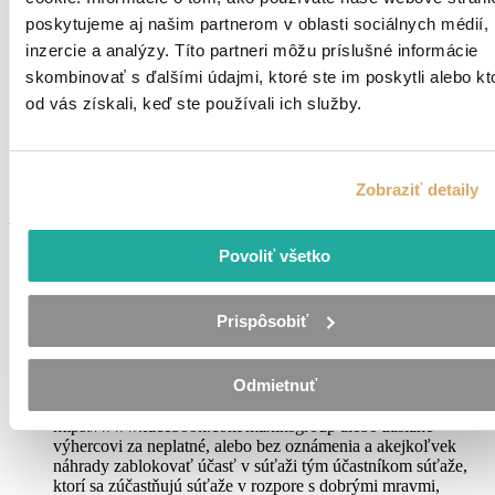
ochranu osobných údajov Slovenskej republiky, Hraničná 12,
poskytujeme aj našim partnerom v oblasti sociálnych médií,
820 07 Bratislava 27, Tel: 02/ 32 31 3214, E-mail:
inzercie a analýzy. Títo partneri môžu príslušné informácie
statny.dozor@pdp.gov.sk)
Ak sa osobné údaje spracúvajú na základe písomného
skombinovať s ďalšími údajmi, ktoré ste im poskytli alebo kt
súhlasu, dotknutá osoba má právo kedykoľvek odvolať svoj
od vás získali, keď ste používali ich služby.
súhlas. Odvolanie súhlasu nemá vplyv na zákonnosť
spracúvania vychádzajúceho zo súhlasu pred jeho odvolaním.
Pre informácie ohľadom ochrany osobných údajov, ako aj
kvôli uplatneniu vašich práv ako dotknutej osoby nás
Zobraziť detaily
neváhajte kontaktovať: zo@eurotrading.sk
VIII. Záverečné ustanovenia
Povoliť všetko
Usporiadateľ si vyhradzuje právo vylúčiť zo súťaže, ktorých
aktivita naznačuje podvodné, podozrivé alebo neštandardné
správanie.
Prispôsobiť
V prípade odôvodneného podozrenia z podvodu, zneužitia
alebo chyby týkajúcej sa riadneho usporiadania súťaže si
vyhlasovateľ súťaže vyhradzuje právo súťaž ukončiť alebo
Odmietnuť
pozastaviť, zmeniť podmienky súťaže, vyhlásiť oznámenie o
výhre zverejnené na Facebook stránke
https://www.facebook.com/maxinsgroup alebo zaslané
výhercovi za neplatné, alebo bez oznámenia a akejkoľvek
náhrady zablokovať účasť v súťaži tým účastníkom súťaže,
ktorí sa zúčastňujú súťaže v rozpore s dobrými mravmi,