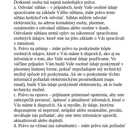
Dotknutá osoba má najmä nasledujúce práva:
a. Odvolať súhlas – v prípadoch, kedy Vaše osobné údaje
spracúvame na základe Vášho súhlasu, máte právo tento
súhlas kedykoľvek odvolať. Súhlas môžete odvolať
elektronicky, na adrese kontaktnej osoby, písomne,
oznámením o odvolaní́ súhlasu alebo osobne v úrade.
Odvolanie súhlasu nemá vplyv na zákonnosť spracúvania
osobných údajov, ktoré sme na jeho základe o Vás spracúvali
v minulosti.
b. Právo na prístup – máte právo na poskytnutie kópie
osobných údajov, ktoré o Vás máme k dispozícií, ako aj na
informácie o tom, ako Vaše osobné údaje používame. Vo
väčšine prípadov Vám budú Vaše osobné údaje poskytnuté v
písomnej listinnej forme, pokiaľ nepožadujete iný technický
možný spôsob ich poskytnutia. Ak ste o poskytnutie týchto
informácií požiadali elektronickými prostriedkami (napr.
email), budú Vám údaje poskytnuté elektronicky, ak to bude
technicky možné.
c. Právo na opravu – prijímame primerané opatrenia, aby sme
zabezpečili presnosť, úplnosť a aktuálnosť informácií, ktoré o
Vás máme k dispozícii. Ak si myslíte, že údaje, ktorými
disponujeme sú nepresné, neúplné alebo neaktuálne, prosím,
neváhajte nás požiadať, aby sme tieto informácie upravili,
aktualizovali alebo doplnili.
d. Právo na výmaz (na zabudnutie) – máte právo nás požiadať