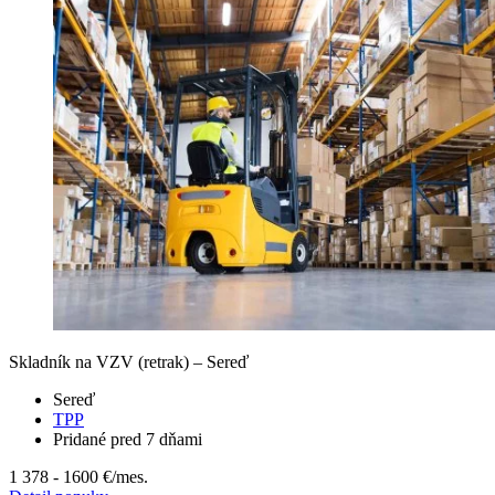
Skladník na VZV (retrak) – Sereď
Sereď
TPP
Pridané pred 7 dňami
1 378 - 1600 €
/mes.