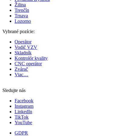
Žilina
Trenčín
Trnava
Lozorno
Vybrané pozície:
Operátor
Vodič VZV
Skladník
Kontrolór kvality
CNC operátor
Zvárač
Viac…
Sledujte nás
Facebook
Instagram
LinkedIn
TikTok
YouTube
GDPR