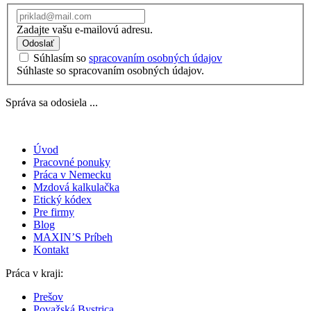
Zadajte vašu e-mailovú adresu.
Odoslať
Súhlasím so
spracovaním osobných údajov
Súhlaste so spracovaním osobných údajov.
Správa sa odosiela ...
Úvod
Pracovné ponuky
Práca v Nemecku
Mzdová kalkulačka
Etický kódex
Pre firmy
Blog
MAXIN’S Príbeh
Kontakt
Práca v kraji:
Prešov
Považská Bystrica