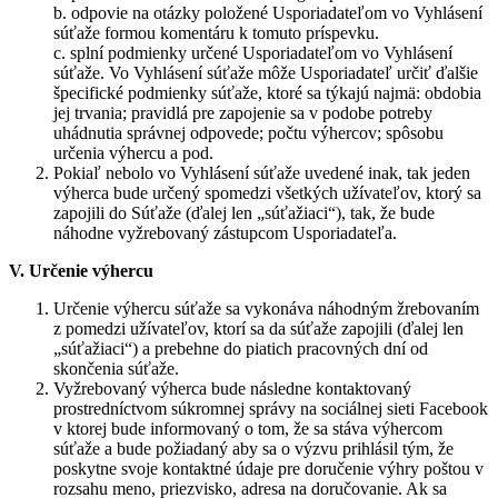
b. odpovie na otázky položené Usporiadateľom vo Vyhlásení
súťaže formou komentáru k tomuto príspevku.
c. splní podmienky určené Usporiadateľom vo Vyhlásení
súťaže. Vo Vyhlásení súťaže môže Usporiadateľ určiť ďalšie
špecifické podmienky súťaže, ktoré sa týkajú najmä: obdobia
jej trvania; pravidlá pre zapojenie sa v podobe potreby
uhádnutia správnej odpovede; počtu výhercov; spôsobu
určenia výhercu a pod.
Pokiaľ nebolo vo Vyhlásení súťaže uvedené inak, tak jeden
výherca bude určený spomedzi všetkých užívateľov, ktorý sa
zapojili do Súťaže (ďalej len „súťažiaci“), tak, že bude
náhodne vyžrebovaný zástupcom Usporiadateľa.
V. Určenie výhercu
Určenie výhercu súťaže sa vykonáva náhodným žrebovaním
z pomedzi užívateľov, ktorí sa da súťaže zapojili (ďalej len
„súťažiaci“) a prebehne do piatich pracovných dní od
skončenia súťaže.
Vyžrebovaný výherca bude následne kontaktovaný
prostredníctvom súkromnej správy na sociálnej sieti Facebook
v ktorej bude informovaný o tom, že sa stáva výhercom
súťaže a bude požiadaný aby sa o výzvu prihlásil tým, že
poskytne svoje kontaktné údaje pre doručenie výhry poštou v
rozsahu meno, priezvisko, adresa na doručovanie. Ak sa