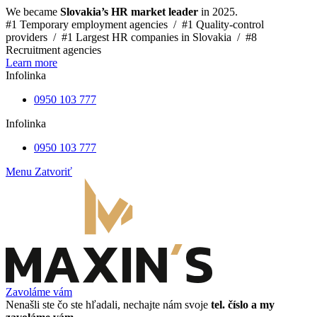
We became
Slovakia’s HR market leader
in 2025.
#1 Temporary employment agencies /
#1 Quality-control
providers /
#1 Largest HR companies in Slovakia /
#8
Recruitment agencies
Learn more
Infolinka
0950 103 777
Infolinka
0950 103 777
Menu
Zatvoriť
Zavoláme vám
Nenašli ste čo ste hľadali, nechajte nám svoje
tel. číslo a my