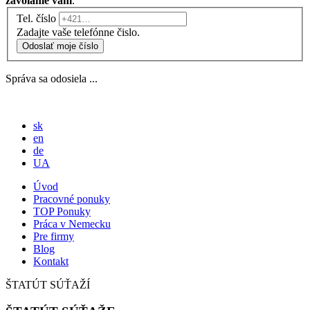
zavoláme vám
.
Tel. číslo
Zadajte vaše telefónne čislo.
Odoslať moje číslo
Správa sa odosiela ...
sk
en
de
UA
Úvod
Pracovné ponuky
TOP Ponuky
Práca v Nemecku
Pre firmy
Blog
Kontakt
ŠTATÚT SÚŤAŽÍ