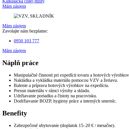
Kalkulačka čistej mzdy
Mám záujem
Mám záujem
Zavolajte nám bezplatne:
0950 103 777
Mám záujem
Náplň práce
Manipulačné činnosti pri expedícii tovaru a hotových výrobkov
Nakládka a vykládka materiálu pomocou VZV a žeriavu.
Balenie a príprava hotových výrobkov na expedíciu.
Presun materiálu v rámci výroby a skladu.
Udržiavanie poriadku a čistoty na pracovisku.
Dodržiavanie BOZP, hygieny práce a interných smerníc.
Benefity
Zabezpečené ubytovanie (doplatok 15–20 € / mesačne).