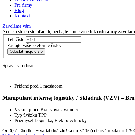
Pre firmy
Blog
Kontakt
Zavoláme vám
Nenašli ste čo ste hľadali, nechajte nám svoje
tel. číslo a my zavolá
Tel. číslo
Zadajte vaše telefónne čislo.
Odoslať moje číslo
Správa sa odosiela ...
Pridané pred 1 mesiacom
Manipulant internej logistiky / Skladník (VZV) – Bra
Výkon práce
Bratislava - Vajnory
Typ úväzku
TPP
Priemysel
Logistika, Elektrotechnický
Od 6,61 €
hodina + variabilná zložka do 37 % (celková mzda do 1 30