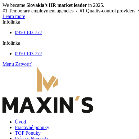
We became
Slovakia’s HR market leader
in 2025.
#1 Temporary employment agencies /
#1 Quality-control providers 
Learn more
Infolinka
0950 103 777
Infolinka
0950 103 777
Menu
Zatvoriť
Úvod
Pracovné ponuky
TOP Ponuky
Práca v Nemecku