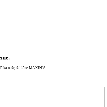
eme.
t vďaka našej šablóne MAXIN’S.