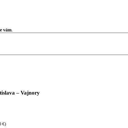
me vám
.
tislava – Vajnory
0 €)