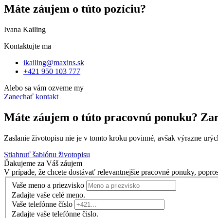
Máte záujem o túto pozíciu?
Ivana Kailing
Kontaktujte ma
ikailing@maxins.sk
+421 950 103 777
Alebo sa vám ozveme my
Zanechať kontakt
Máte záujem o túto pracovnú ponuku? Zan
Zaslanie životopisu nie je v tomto kroku povinné, avšak výrazne urý
Stiahnuť šablónu životopisu
Ďakujeme za Váš záujem
V prípade, že chcete dostávať relevantnejšie pracovné ponuky, popro
Vaše meno a priezvisko
Zadajte vaše celé meno.
Vaše telefónne číslo
Zadajte vaše telefónne čislo.