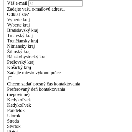
Váš e-mail
Zadajte vašu e-mailovú adresu.
Odkiaľ ste?
Vyberte kraj
Vyberte kraj
Bratislavský kraj
Trnavský kraj
Trenčiansky kraj
Nitriansky kraj
Žilinský kraj
Bánskobystrický kraj
Prešovský kraj
Košický kraj
Zadajte miesto výkonu práce.
Chcem zadať presný čas kontaktovania
Preferovaný deň kontaktovania
(nepovinné)
Kedykoľvek
Kedykoľvek
Pondelok
Utorok
Streda
Štvrtok
Piatok