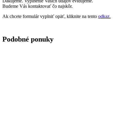
Ďakujeme. Vyplnenie Vašich údajov evidujeme.
Budeme Vás kontaktovať čo najskôr.
Ak chcete formulár vyplniť opäť, kliknite na tento
odkaz.
Podobné ponuky