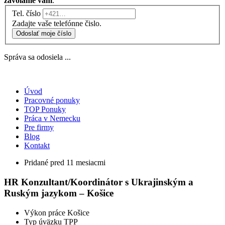
zavoláme vám
.
Tel. číslo
Zadajte vaše telefónne čislo.
Odoslať moje číslo
Správa sa odosiela ...
Úvod
Pracovné ponuky
TOP Ponuky
Práca v Nemecku
Pre firmy
Blog
Kontakt
Pridané pred 11 mesiacmi
HR Konzultant/Koordinátor s Ukrajinským a
Ruským jazykom – Košice
Výkon práce
Košice
Typ úväzku
TPP