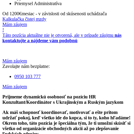
Priemysel
Administratíva
Od 1200€
mesiac - v závislosti od skúsenosti uchádzača
Kalkulačka čistej mzdy
Mám záujem
!
Táto pozícia aktuálne nie je otvorená, ale v prípade záujmu
nás
kontaktujte a nájdeme vám podobnú
Mám záujem
Zavolajte nám bezplatne:
0950 103 777
Mám záujem
Prijmeme dynamickú osobnosť na pozíciu HR
Konzultant/Koordinátor s Ukrajinským a Ruským jazykom
Ak máš schopnosť koordinovať, motivovať a ešte pritom
udržať pokoj, keď všetko ide do kopca, si to ty, koho hľadáme!
Okrem toho, táto pozícia je špeciálna tým, že ti umožní skúsiť si
všetko od organizácie obchodných akcií až po zlepšovanie
ľudských zdrojov.