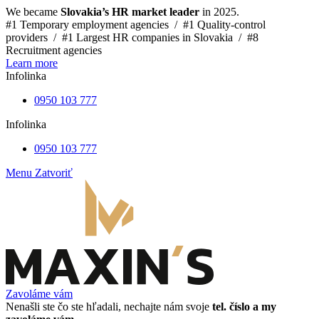
We became
Slovakia’s HR market leader
in 2025.
#1 Temporary employment agencies /
#1 Quality-control
providers /
#1 Largest HR companies in Slovakia /
#8
Recruitment agencies
Learn more
Infolinka
0950 103 777
Infolinka
0950 103 777
Menu
Zatvoriť
Zavoláme vám
Nenašli ste čo ste hľadali, nechajte nám svoje
tel. číslo a my