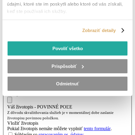
V prípade, že chcete dostávať relevantnejšie pracovné ponuky,
údajmi, ktoré ste im poskytli alebo ktoré od vás získali,
poprosíme o doplnenie údajov.
keď ste používali ich služby.
Vaše meno a priezvisko
Zadajte vaše celé meno.
Vaše telefónne číslo
Zobraziť detaily
Zadajte vaše telefónne čislo.
Váš e-mail
Zadajte vašu e-mailovú adresu.
Povoliť všetko
Odkiaľ ste?
Zadajte miesto výkonu práce.
Chcem zadať presný čas kontaktovania
Preferovaný deň kontaktovania
Prispôsobiť
(nepovinné)
Zadajte deň kontaktovania.
Preferovaný čas kontaktovania
Odmietnuť
(nepovinné)
Zadajte čas kontaktovania.
Váš životopis - POVINNÉ POĽE
Z dôvodu skvalitňovania služieb je v momentálnej dobe zaslanie
životopisu povinnou položkou.
Vložiť životopis
Pokial životopis nemáte môžete vyplniť
tento formulár
.
Súhlasím so
spracovaním os. údajov