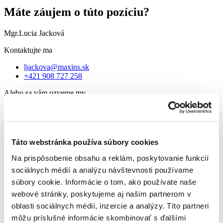
Máte záujem o túto pozíciu?
Mgr.Lucia Jacková
Kontaktujte ma
ljackova@maxins.sk
+421 908 727 258
Alebo sa vám ozveme my
Zanechať kontakt
Máte záujem o túto pracovnú ponuku?
Zanechajte nám svoj kontakt a my sa
Táto webstránka používa súbory cookies
Vám ozveme.
Na prispôsobenie obsahu a reklám, poskytovanie funkcií
sociálnych médií a analýzu návštevnosti používame
Zaslanie životopisu nie je v tomto kroku povinné, avšak výrazne
urýchli celý proces. Ak ho nemáte pripravený, vytvorte si ho za pár
súbory cookie. Informácie o tom, ako používate naše
minút vďaka našej šablóne MAXIN’S.
webové stránky, poskytujeme aj našim partnerom v
oblasti sociálnych médií, inzercie a analýzy. Títo partneri
Stiahnuť šablónu životopisu
Ďakujeme za Váš záujem
môžu príslušné informácie skombinovať s ďalšími