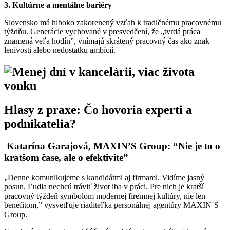
3. Kultúrne a mentálne bariéry
Slovensko má hlboko zakorenený vzťah k tradičnému pracovnému
týždňu. Generácie vychované v presvedčení, že „tvrdá práca
znamená veľa hodín”, vnímajú skrátený pracovný čas ako znak
lenivosti alebo nedostatku ambícií.
Hlasy z praxe: Čo hovoria experti a
podnikatelia?
Katarína Garajová, MAXIN’S Group: “Nie je to o
kratšom čase, ale o efektivite”
„Denne komunikujeme s kandidátmi aj firmami. Vidíme jasný
posun. Ľudia nechcú tráviť život iba v práci. Pre nich je kratší
pracovný týždeň symbolom modernej firemnej kultúry, nie len
benefitom,” vysvetľuje riaditeľka personálnej agentúry MAXIN´S
Group.