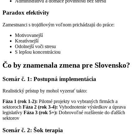
Administratívu a domáce povinnosti bez stresu
Paradox efektivity
Zamestnanci s trojdňovým voľnom prichádzajú do práce:
Motivovanejší
Kreatívnejší
Odolnejší voči stresu
S lepšou koncentráciou
Čo by znamenala zmena pre Slovensko?
Scenár č. 1: Postupná implementácia
Realistický prístup by mohol vyzerať takto:
Fáza 1 (rok 1-2):
Pilotné projekty vo vybraných firmách a
sektoroch
Fáza 2 (rok 3-4):
Vyhodnotenie výsledkov a úprava
legislatívy
Fáza 3 (rok 5+):
Dobrovoľné rozšírenie do ďalších
sektorov
Scenár č. 2: Šok terapia