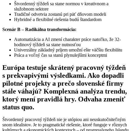
Štvordenný týždeň sa stane normou v kreativnom a
služobnom sektore
Tradičné odvetvia zostanú pri päť dňovom modeli
Hybridné a flexibilné riešenia budú štandardom
Scenár B – Radikálna transformácia:
Automatizácia a AI zmení charakter práce natoľko, že 32-
hodinový týždeň sa stane nutnosťou
Univerzálny základný príjem umožní ešte väčšiu flexibilitu
Práca a voľný čas sa stanú plynulejšími konceptmi
Európa testuje skrátený pracovný týždeň
s prekvapivými výsledkami. Ako dopadli
pilotné projekty a prečo slovenské firmy
stále váhajú? Komplexná analýza trendu,
ktorý mení pravidlá hry. Odvaha zmeniť
status quo.
Štvordenný pracovný týždeň nie je utópiou ani neuskutočniteľným
snom idealistov. Je to pragmatické riešenie, ktoré funguje v rôznych
kultúrnych a ekonomických kontextoch – od progressívneho Islandu