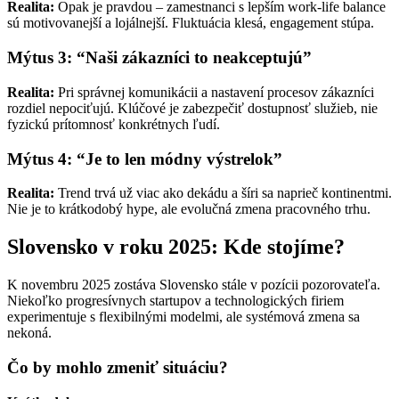
Realita:
Opak je pravdou – zamestnanci s lepším work-life balance
sú motivovanejší a lojálnejší. Fluktuácia klesá, engagement stúpa.
Mýtus 3: “Naši zákazníci to neakceptujú”
Realita:
Pri správnej komunikácii a nastavení procesov zákazníci
rozdiel nepociťujú. Klúčové je zabezpečiť dostupnosť služieb, nie
fyzickú prítomnosť konkrétnych ľudí.
Mýtus 4: “Je to len módny výstrelok”
Realita:
Trend trvá už viac ako dekádu a šíri sa naprieč kontinentmi.
Nie je to krátkodobý hype, ale evolučná zmena pracovného trhu.
Slovensko v roku 2025: Kde stojíme?
K novembru 2025 zostáva Slovensko stále v pozícii pozorovateľa.
Niekoľko progresívnych startupov a technologických firiem
experimentuje s flexibilnými modelmi, ale systémová zmena sa
nekoná.
Čo by mohlo zmeniť situáciu?