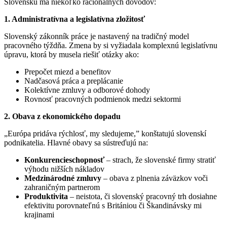
Slovensku má niekoľko racionálnych dôvodov:
1. Administratívna a legislatívna zložitosť
Slovenský zákonník práce je nastavený na tradičný model
pracovného týždňa. Zmena by si vyžiadala komplexnú legislatívnu
úpravu, ktorá by musela riešiť otázky ako:
Prepočet miezd a benefitov
Nadčasová práca a preplácanie
Kolektívne zmluvy a odborové dohody
Rovnosť pracovných podmienok medzi sektormi
2. Obava z ekonomického dopadu
„Európa pridáva rýchlosť, my sledujeme,” konštatujú slovenskí
podnikatelia. Hlavné obavy sa sústreďujú na:
Konkurencieschopnosť
– strach, že slovenské firmy stratiť
výhodu nižších nákladov
Medzinárodné zmluvy
– obava z plnenia záväzkov voči
zahraničným partnerom
Produktivita
– neistota, či slovenský pracovný trh dosiahne
efektivitu porovnateľnú s Britániou či Škandinávsky mi
krajinami