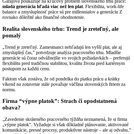
Garajová poukazuje na kľúčový problém slovenského trhu práce:
mladá generácia hľadá viac než len plat
. Flexibilita, work-life
balance a zmysluplnosť práce sú pre millennialov a generáciu Z
rovnako dôležité ako finančné ohodnotenie.
Realita slovenského trhu: Trend je zreteľný, ale
pomalý
„Trend je zreteľný. Zamestnanci nehľadajú len vyšší plat, ale aj
zmysluplný čas,” potvrdzuje analýza pracovného trhu. Mladšie
generácie sú čoraz odvážnejšie vo svojich požiadavkách – preferujú
flexibilitu pred tradičnou stabilitou, kvalitu života pred kariérnym
postupom za každú cenu.
Faktom však zostáva, že od pondelka do piatku prácu a krátky
víkend na zotavenie stále považuje väčšina slovenských firiem za
normu.
Firma “výpne platok”: Strach či opodstatnená
obava?
„Zavedenie skráteného pracovného týždňa neznamená, že si firma
„výpne platok”. Vyžaduje si však dôkladné plánovanie, aktivované
komunikácie, presné procesy, produktívne nástroje – ale aj odvahu,”