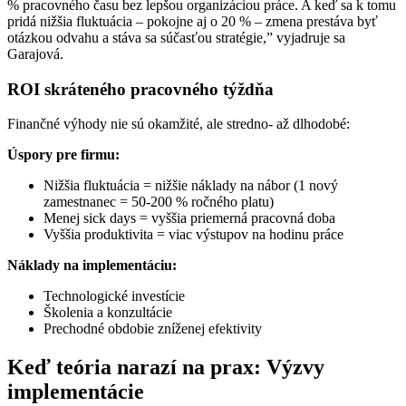
% pracovného času bez lepšou organizáciou práce. A keď sa k tomu
pridá nižšia fluktuácia – pokojne aj o 20 % – zmena prestáva byť
otázkou odvahu a stáva sa súčasťou stratégie,” vyjadruje sa
Garajová.
ROI skráteného pracovného týždňa
Finančné výhody nie sú okamžité, ale stredno- až dlhodobé:
Úspory pre firmu:
Nižšia fluktuácia = nižšie náklady na nábor (1 nový
zamestnanec = 50-200 % ročného platu)
Menej sick days = vyššia priemerná pracovná doba
Vyššia produktivita = viac výstupov na hodinu práce
Náklady na implementáciu:
Technologické investície
Školenia a konzultácie
Prechodné obdobie zníženej efektivity
Keď teória narazí na prax: Výzvy
implementácie