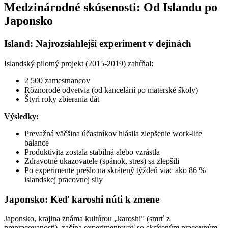
Medzinárodné skúsenosti: Od Islandu po
Japonsko
Island: Najrozsiahlejší experiment v dejinách
Islandský pilotný projekt (2015-2019) zahŕňal:
2 500 zamestnancov
Rôznorodé odvetvia (od kancelárií po materské školy)
Štyri roky zbierania dát
Výsledky:
Prevažná väčšina účastníkov hlásila zlepšenie work-life
balance
Produktivita zostala stabilná alebo vzrástla
Zdravotné ukazovatele (spánok, stres) sa zlepšili
Po experimente prešlo na skrátený týždeň viac ako 86 %
islandskej pracovnej sily
Japonsko: Keď karoshi núti k zmene
Japonsko, krajina známa kultúrou „karoshi” (smrť z
prepracovanosti), začína experimentovať so skráteným pracovným