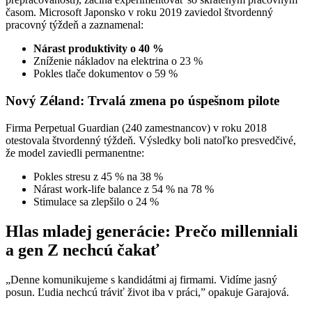
časom. Microsoft Japonsko v roku 2019 zaviedol štvordenný
pracovný týždeň a zaznamenal:
Nárast produktivity o 40 %
Zníženie nákladov na elektrina o 23 %
Pokles tlače dokumentov o 59 %
Nový Zéland: Trvalá zmena po úspešnom pilote
Firma Perpetual Guardian (240 zamestnancov) v roku 2018
otestovala štvordenný týždeň. Výsledky boli natoľko presvedčivé,
že model zaviedli permanentne:
Pokles stresu z 45 % na 38 %
Nárast work-life balance z 54 % na 78 %
Stimulace sa zlepšilo o 24 %
Hlas mladej generácie: Prečo millenniali
a gen Z nechcú čakať
„Denne komunikujeme s kandidátmi aj firmami. Vidíme jasný
posun. Ľudia nechcú tráviť život iba v práci,” opakuje Garajová.