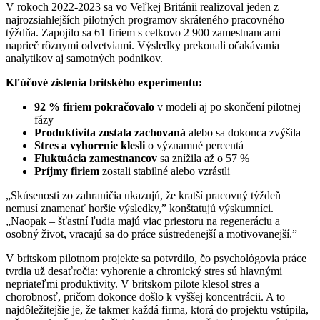
V rokoch 2022-2023 sa vo Veľkej Británii realizoval jeden z
najrozsiahlejších pilotných programov skráteného pracovného
týždňa. Zapojilo sa 61 firiem s celkovo 2 900 zamestnancami
naprieč rôznymi odvetviami. Výsledky prekonali očakávania
analytikov aj samotných podnikov.
Kľúčové zistenia britského experimentu:
92 % firiem pokračovalo
v modeli aj po skončení pilotnej
fázy
Produktivita zostala zachovaná
alebo sa dokonca zvýšila
Stres a vyhorenie klesli
o významné percentá
Fluktuácia zamestnancov
sa znížila až o 57 %
Príjmy firiem
zostali stabilné alebo vzrástli
„Skúsenosti zo zahraničia ukazujú, že kratší pracovný týždeň
nemusí znamenať horšie výsledky,” konštatujú výskumníci.
„Naopak – šťastní ľudia majú viac priestoru na regeneráciu a
osobný život, vracajú sa do práce sústredenejší a motivovanejší.”
V britskom pilotnom projekte sa potvrdilo, čo psychológovia práce
tvrdia už desaťročia: vyhorenie a chronický stres sú hlavnými
nepriateľmi produktivity. V britskom pilote klesol stres a
chorobnosť, pričom dokonce došlo k vyššej koncentrácii. A to
najdôležitejšie je, že takmer každá firma, ktorá do projektu vstúpila,