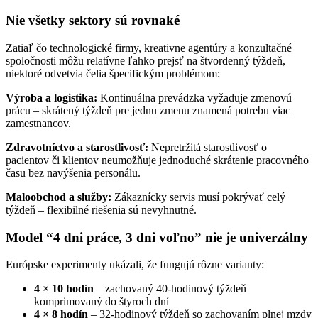
Nie všetky sektory sú rovnaké
Zatiaľ čo technologické firmy, kreativne agentúry a konzultačné
spoločnosti môžu relatívne ľahko prejsť na štvordenný týždeň,
niektoré odvetvia čelia špecifickým problémom:
Výroba a logistika:
Kontinuálna prevádzka vyžaduje zmenovú
prácu – skrátený týždeň pre jednu zmenu znamená potrebu viac
zamestnancov.
Zdravotníctvo a starostlivosť:
Nepretržitá starostlivosť o
pacientov či klientov neumožňuje jednoduché skrátenie pracovného
času bez navýšenia personálu.
Maloobchod a služby:
Zákaznícky servis musí pokrývať celý
týždeň – flexibilné riešenia sú nevyhnutné.
Model “4 dni práce, 3 dni voľno” nie je univerzálny
Európske experimenty ukázali, že fungujú rôzne varianty:
4 × 10 hodín
– zachovaný 40-hodinový týždeň
komprimovaný do štyroch dní
4 × 8 hodín
– 32-hodinový týždeň so zachovaním plnej mzdy