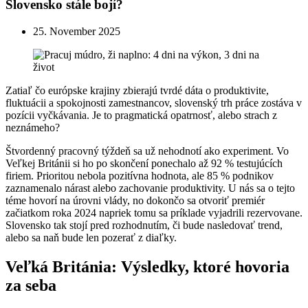
Slovensko stále bojí?
25. November 2025
Zatiaľ čo európske krajiny zbierajú tvrdé dáta o produktivite,
fluktuácii a spokojnosti zamestnancov, slovenský trh práce zostáva v
pozícii vyčkávania. Je to pragmatická opatrnosť, alebo strach z
neznámeho?
Štvordenný pracovný týždeň sa už nehodnotí ako experiment. Vo
Veľkej Británii si ho po skončení ponechalo až 92 % testujúcích
firiem. Prioritou nebola pozitívna hodnota, ale 85 % podnikov
zaznamenalo nárast alebo zachovanie produktivity. U nás sa o tejto
téme hovorí na úrovni vlády, no dokončo sa otvoriť premiér
začiatkom roka 2024 napriek tomu sa príklade vyjadrili rezervovane.
Slovensko tak stojí pred rozhodnutím, či bude nasledovať trend,
alebo sa naň bude len pozerať z diaľky.
Veľká Británia: Výsledky, ktoré hovoria
za seba