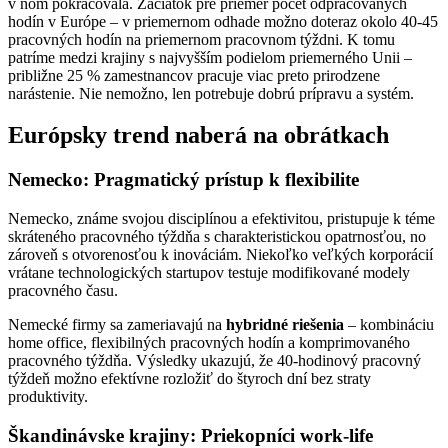
v ňom pokračovala. Začiatok pre priemer počet odpracovaných
hodín v Európe – v priemernom odhade možno doteraz okolo 40-45
pracovných hodín na priemernom pracovnom týždni. K tomu
patríme medzi krajiny s najvyšším podielom priemerného Unii –
približne 25 % zamestnancov pracuje viac preto prirodzene
narástenie. Nie nemožno, len potrebuje dobrú prípravu a systém.
Európsky trend naberá na obrátkach
Nemecko: Pragmatický prístup k flexibilite
Nemecko, známe svojou disciplínou a efektivitou, pristupuje k téme
skráteného pracovného týždňa s charakteristickou opatrnosťou, no
zároveň s otvorenosťou k inováciám. Niekoľko veľkých korporácií
vrátane technologických startupov testuje modifikované modely
pracovného času.
Nemecké firmy sa zameriavajú na
hybridné riešenia
– kombináciu
home office, flexibilných pracovných hodín a komprimovaného
pracovného týždňa. Výsledky ukazujú, že 40-hodinový pracovný
týždeň možno efektívne rozložiť do štyroch dní bez straty
produktivity.
Škandinávske krajiny: Priekopníci work-life