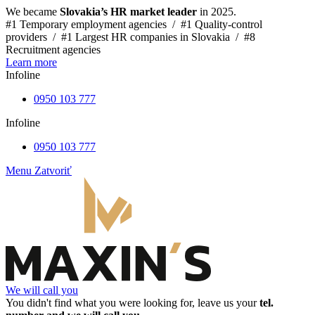
We became
Slovakia’s HR market leader
in 2025.
#1 Temporary employment agencies /
#1 Quality-control
providers /
#1 Largest HR companies in Slovakia /
#8
Recruitment agencies
Learn more
Infoline
0950 103 777
Infoline
0950 103 777
Menu
Zatvoriť
We will call you
You didn't find what you were looking for, leave us your
tel.