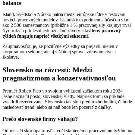
balance
Island, Švédsko a Nórsko patria medzi európske lídre v testovaní
nových pracovných modelov. Islandský experiment s účasťou viac
ako 2 500 zamestnancov (približne 1 % pracovnej sily krajiny) trval
štyri roky a priniesol jednoznačné závery:
skrátený pracovný
týždeň funguje naprieč všetkými sektormi
.
Zaujímavosťou je, že pozitívne výsledky sa prejavili nielen v
korporátnom sektore, ale aj v štátnej správe, zdravotníctve a
školstve.
Slovensko na rázcestí: Medzi
pragmatizmom a konzervatívnosťou
Premiér Robert Fico vo svojom vyhlásení začiatkom roku 2024
jasne naznačil postoj slovenskej vlády. Napriek tomu sa príklade
vyjadrili rezervovane. Slovensko tak stojí pred rozhodnutím, či bude
nasledovať trend, alebo sa naň bude len pozerať z diaľky.
Prečo slovenské firmy váhajú?
Odpor – či skôr opatrnosť – voči skrátenému pracovnému týždňu na