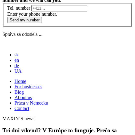
number and we will call you
.
Tel. number
Enter your phone number.
Send my number
Správa sa odosiela ...
sk
en
de
UA
Home
For businesses
Blog
About us
Práca v Nemecku
Contact
MAXIN’S news
Tri dni víkend? V Európe to funguje. Prečo sa