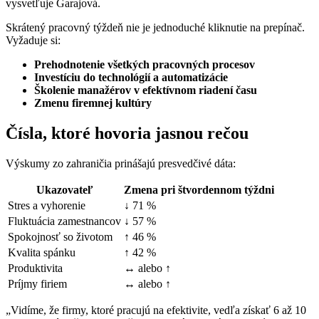
vysvetľuje Garajová.
Skrátený pracovný týždeň nie je jednoduché kliknutie na prepínač.
Vyžaduje si:
Prehodnotenie všetkých pracovných procesov
Investíciu do technológií a automatizácie
Školenie manažérov v efektívnom riadení času
Zmenu firemnej kultúry
Čísla, ktoré hovoria jasnou rečou
Výskumy zo zahraničia prinášajú presvedčivé dáta:
Ukazovateľ
Zmena pri štvordennom týždni
Stres a vyhorenie
↓ 71 %
Fluktuácia zamestnancov
↓ 57 %
Spokojnosť so životom
↑ 46 %
Kvalita spánku
↑ 42 %
Produktivita
↔ alebo ↑
Príjmy firiem
↔ alebo ↑
„Vidíme, že firmy, ktoré pracujú na efektivite, vedľa získať 6 až 10