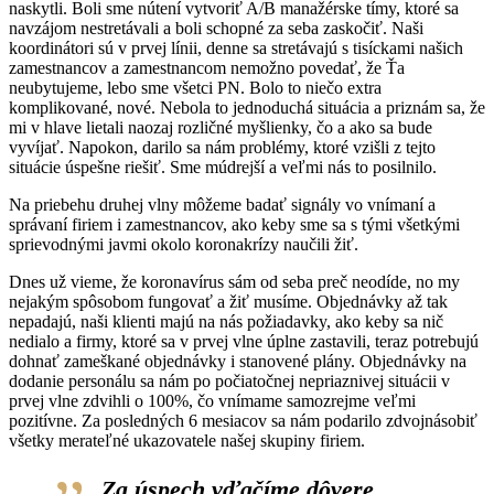
naskytli. Boli sme nútení vytvoriť A/B manažérske tímy, ktoré sa
navzájom nestretávali a boli schopné za seba zaskočiť. Naši
koordinátori sú v prvej línii, denne sa stretávajú s tisíckami našich
zamestnancov a zamestnancom nemožno povedať, že Ťa
neubytujeme, lebo sme všetci PN. Bolo to niečo extra
komplikované, nové. Nebola to jednoduchá situácia a priznám sa, že
mi v hlave lietali naozaj rozličné myšlienky, čo a ako sa bude
vyvíjať. Napokon, darilo sa nám problémy, ktoré vzišli z tejto
situácie úspešne riešiť. Sme múdrejší a veľmi nás to posilnilo.
Na priebehu druhej vlny môžeme badať signály vo vnímaní a
správaní firiem i zamestnancov, ako keby sme sa s tými všetkými
sprievodnými javmi okolo koronakrízy naučili žiť.
Dnes už vieme, že koronavírus sám od seba preč neodíde, no my
nejakým spôsobom fungovať a žiť musíme. Objednávky až tak
nepadajú, naši klienti majú na nás požiadavky, ako keby sa nič
nedialo a firmy, ktoré sa v prvej vlne úplne zastavili, teraz potrebujú
dohnať zameškané objednávky i stanovené plány. Objednávky na
dodanie personálu sa nám po počiatočnej nepriaznivej situácii v
prvej vlne zdvihli o 100%, čo vnímame samozrejme veľmi
pozitívne. Za posledných 6 mesiacov sa nám podarilo zdvojnásobiť
všetky merateľné ukazovatele našej skupiny firiem.
Za úspech vďačíme dôvere