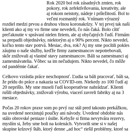
Rok 2020 bol rok zásadných zmien, rok
pokory, rok zefektívňovania, kreativity, ale
aj rokom neistoty, nádeje i príležitostí. Bol to
veľmi rozmanitý rok. Vnímam výrazný
rozdiel medzi prvou a druhou vlnou koronakrízy. V tej prvej tak naši
klienti ako aj my vo firme sme nevedeli, čo nás čaká. Bolo cítiť
preľaknutie v správaní nielen firiem, ale aj obyčajných ľudí. Firmám
sa prepadli objednávky, niektorým aj o 90% percent. Nikto nevedel,
koľko tento stav potrvá. Mesiac, dva, rok? Aj my sme pocítili pokles
záujmu o naše služby, keďže firmy zamestnancov nepotrebovali,
skôr znižovali aj vlastné stavy zamestnancov. Báli sa zamestnanci aj
zamestnávatelia. Vôbec sa im nečudujem. Nikto nevedel, čo môže
od pandémie čakať.
Celkovo vzrástla práce neschopnosť. Ľudia sa báli pracovať, báli sa,
že prídu do práce a nakazia sa COVID-om. Niekedy zo 100 ľudí aj
20 neprišlo. My sme museli ľudí kooperatívne nahrádzať. Klienti
rušili objednávky, znižovali výrobu, viacerí zavreli fabriky aj na 3
mesiace.
Počas 20 rokov praxe som po prvý raz stál pred takouto prekážkou,
na uvedené neexistujú poučky ani návody. Uvedené obdobie nás
stálo obrovské peniaze i úsilie. Kebyže si firma nevytvára rezervy,
myslím si, žeby sme boli na kolenách. Vytvorili sme si v našej
skupine krízový štáb, ktorý denne „ad hoc“ riešil problémy, ktoré sa