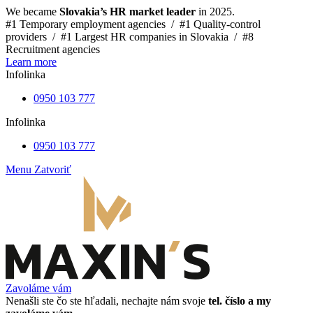
We became
Slovakia’s HR market leader
in 2025.
#1 Temporary employment agencies /
#1 Quality-control
providers /
#1 Largest HR companies in Slovakia /
#8
Recruitment agencies
Learn more
Infolinka
0950 103 777
Infolinka
0950 103 777
Menu
Zatvoriť
Zavoláme vám
Nenašli ste čo ste hľadali, nechajte nám svoje
tel. číslo a my