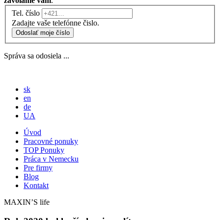
zavoláme vám
.
Tel. číslo
Zadajte vaše telefónne čislo.
Odoslať moje číslo
Správa sa odosiela ...
sk
en
de
UA
Úvod
Pracovné ponuky
TOP Ponuky
Práca v Nemecku
Pre firmy
Blog
Kontakt
MAXIN’S life