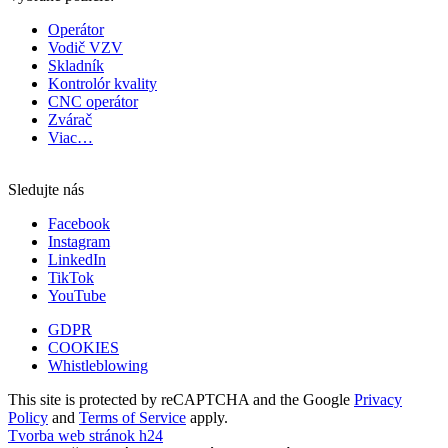
Operátor
Vodič VZV
Skladník
Kontrolór kvality
CNC operátor
Zvárač
Viac…
Sledujte nás
Facebook
Instagram
LinkedIn
TikTok
YouTube
GDPR
COOKIES
Whistleblowing
This site is protected by reCAPTCHA and the Google
Privacy
Policy
and
Terms of Service
apply.
Tvorba web stránok h24