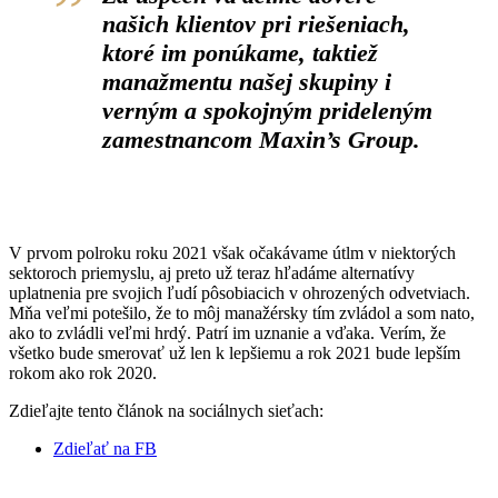
našich klientov pri riešeniach,
ktoré im ponúkame, taktiež
manažmentu našej skupiny i
verným a spokojným prideleným
zamestnancom Maxin’s Group.
V prvom polroku roku 2021 však očakávame útlm v niektorých
sektoroch priemyslu, aj preto už teraz hľadáme alternatívy
uplatnenia pre svojich ľudí pôsobiacich v ohrozených odvetviach.
Mňa veľmi potešilo, že to môj manažérsky tím zvládol a som nato,
ako to zvládli veľmi hrdý. Patrí im uznanie a vďaka. Verím, že
všetko bude smerovať už len k lepšiemu a rok 2021 bude lepším
rokom ako rok 2020.
Zdieľajte tento článok na sociálnych sieťach:
Zdieľať na FB