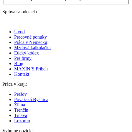
Správa sa odosiela ...
Úvod
Pracovné ponuky
Práca v Nemecku
Mzdová kalkulačka
Etický kódex
Pre firmy
Blog
MAXIN’S Príbeh
Kontakt
Práca v kraji:
Prešov
Považská Bystrica
Žilina
Trenčín
Trnava
Lozorno
Vybrané pozície: