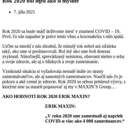
Rok 2020 bol lepší ako si myslíte
7. júla 2021
Rok 2020 sa bude snáď doživotne niesť v znamení COVID – 19.
Prvé, čo nás napadne je práve tento vírus a koronakríza s ním spätá.
Určite sa mnohí z nás zhodnú, že minulý rok nebol ani zďaleka
taký, ako sme si predstavovali. Bol iný ako sme boli doteraz
zvyknutí. Náročnejší, sprevádzaný neistotou, obavami nielen o seba
a svoje zdravie, ale aj o blízkych a svoje zamestnanie.
Vzniknutá situácia si vyžadovala nemalé úsilie zo strany
zamestnávateľov, ale aj samotných zamestnancov. Naučil nás čo je
pokora a aké cenné je zdravie. Rok 2020 so sebou priniesol výzvy, s
ktorými sme sa museli popasovať aj my v MAXIN’S Group…
AKO HODNOTÍ ROK 2020 ERIK MAXIN?
ERIK MAXIN:
„V roku 2020 sme zamestnali aj napriek
COVID-u viac ako 4 000 zamestnancov.“