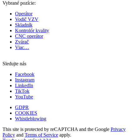
Vybrané pozície:
Operátor
Vodič VZV
Skladník
Kontrolór kvality
CNC operátor
Zvárač
Viac…
Sledujte nás
Facebook
Instagram
LinkedIn
TikTok
YouTube
GDPR
COOKIES
Whistleblowing
This site is protected by reCAPTCHA and the Google
Privacy
Policy
and
Terms of Service
apply.