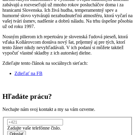
zabávajú a rozveseľujú už mnoho rokov poslucháčov doma i za
hranicami Slovenska. Ich živá hudba, temperamentný spev a
humorné slovo vytvárajú nezabudnuteľnú atmosféru, ktorá vyčarí na
vašej tvári úsmev, nadšenie a dobrú náladu. Na trhu úspešne pôsobia
už od roku 1997.
Nosným pilierom ich repertoáru je slovenská ľudová pieseň, ktorá
vďaka Kollárovcom dostáva nový šat, príjemný aj pre tých, ktorí
tento žáner nikdy nevyhľadávali. V ich podaní si môžete taktiež
vypočuť vlastné skladby z ich autorskej dielne.
Zdieľajte tento článok na sociálnych sieťach:
Zdieľať na FB
Hľadáte prácu?
Nechajte nám svoj kontakt a my sa vám ozveme.
Zadajte vaše telefónne čislo.
Odoslať