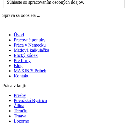
Súhlaste so spracovaním osobných údajov.
Správa sa odosiela ...
Úvod
Pracovné ponuky
Práca v Nemecku
Mzdová kalkulačka
Etický kódex
Pre firmy
Blog
MAXIN’S Príbeh
Kontakt
Práca v kraji:
Prešov
Považská Bystrica
Žilina
Trenčín
Trnava
Lozorno