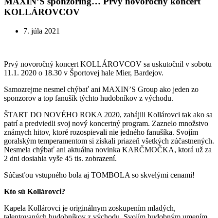
MAXIN’S sponzoring… Prvý novoročný koncert
KOLLÁROVCOV
7. júla 2021
Prvý novoročný koncert KOLLÁROVCOV sa uskutočnil v sobotu
11.1. 2020 o 18.30 v Športovej hale Mier, Bardejov.
Samozrejme nesmel chýbať ani MAXIN’S Group ako jeden zo
sponzorov a top fanušík týchto hudobníkov z východu.
ŠTART DO NOVÉHO ROKA 2020, zahájili Kollárovci tak ako sa
patrí a predviedli svoj nový koncertný program. Zaznelo množstvo
známych hitov, ktoré rozospievali nie jedného fanušíka. Svojím
goralským temperamentom si získali priazeň všetkých zúčastnených.
Nesmela chýbať ani aktuálna novinka KARČMOČKA, ktorá už za
2 dni dosiahla vyše 45 tis. zobrazení.
Súčasťou vstupného bola aj TOMBOLA so skvelými cenami!
Kto sú Kollárovci?
Kapela Kollárovci je originálnym zoskupením mladých,
talentovaných hudobníkov z východu. Svojím hudobným umením