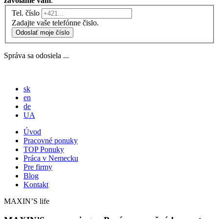
zavoláme vám
.
Tel. číslo
Zadajte vaše telefónne čislo.
Odoslať moje číslo
Správa sa odosiela ...
sk
en
de
UA
Úvod
Pracovné ponuky
TOP Ponuky
Práca v Nemecku
Pre firmy
Blog
Kontakt
MAXIN’S life