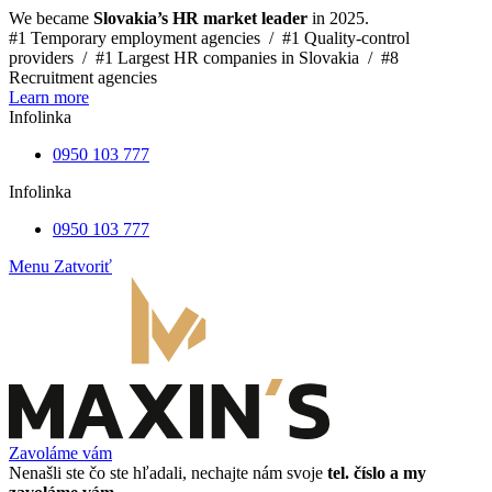
We became
Slovakia’s HR market leader
in 2025.
#1 Temporary employment agencies /
#1 Quality-control
providers /
#1 Largest HR companies in Slovakia /
#8
Recruitment agencies
Learn more
Infolinka
0950 103 777
Infolinka
0950 103 777
Menu
Zatvoriť
Zavoláme vám
Nenašli ste čo ste hľadali, nechajte nám svoje
tel. číslo a my