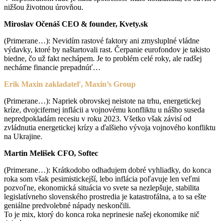
nižšou životnou úrovňou.
Miroslav Očenáš CEO & founder, Kvety.sk
(Primerane…): Nevidím rastové faktory ani zmysluplné vládne
výdavky, ktoré by naštartovali rast. Čerpanie eurofondov je takisto
biedne, čo už fakt nechápem. Je to problém celé roky, ale radšej
necháme financie prepadnúť…
Erik Maxin zakladateľ, Maxin’s Group
(Primerane…): Napriek obrovskej neistote na trhu, energetickej
kríze, dvojcifernej inflácii a vojnovému konfliktu u nášho suseda
nepredpokladám recesiu v roku 2023. Všetko však závisí od
zvládnutia energetickej krízy a ďalšieho vývoja vojnového konfliktu
na Ukrajine.
Martin Melišek CFO, Softec
(Primerane…): Krátkodobo odhadujem dobré vyhliadky, do konca
roka som však pesimistickejší, lebo inflácia poľavuje len veľmi
pozvoľne, ekonomická situácia vo svete sa nezlepšuje, stabilita
legislatívneho slovenského prostredia je katastrofálna, a to sa ešte
geniálne predvolebné nápady neskončili.
To je mix, ktorý do konca roka neprinesie našej ekonomike nič