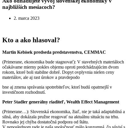
Ako odhadujete vývoj slovenskej ekonomiky v
najbližších mesiacoch?
2. marca 2023
Kto a ako hlasoval?
Martin Kebísek predseda predstavenstva, CEMMAC
(Primerane, ekonomika bude stagnovať): V stavebných materiáloch
očakávame mierny pokles objemu oproti predchádzajúcim dvom
rokom, ktoré boli stabilne dobré. Dopyt ovplyvnia nielen ceny
materiálov, ale aj rast úrokov a pravdepodo
bne aj zmena správania spotrebiteľov, ktorí budú opatrnejší v
investičnom rozhodnutí.
Peter Stadler generálny riaditeľ, Wealth Effect Management
(Primerane…): Slovenská ekonomika, žiaľ, nie je taká adaptabilná a
silná, aby dokázala pružne reagovať na aktuálnu situáciu na trhu.
Rovnako jej chýba dostatočná podpora od štátu.
V neposlednom rade je naša spoločnosť málo konzumná, čo súvisí s