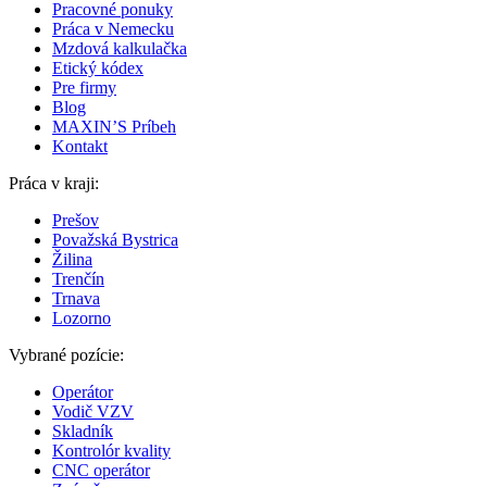
Pracovné ponuky
Práca v Nemecku
Mzdová kalkulačka
Etický kódex
Pre firmy
Blog
MAXIN’S Príbeh
Kontakt
Práca v kraji:
Prešov
Považská Bystrica
Žilina
Trenčín
Trnava
Lozorno
Vybrané pozície:
Operátor
Vodič VZV
Skladník
Kontrolór kvality
CNC operátor