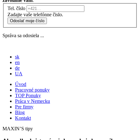
zavoláme vám
.
Tel. číslo
Zadajte vaše telefónne čislo.
Odoslať moje číslo
Správa sa odosiela ...
sk
en
de
UA
Úvod
Pracovné ponuky
TOP Ponuky
Práca v Nemecku
Pre firmy
Blog
Kontakt
MAXIN’S tipy