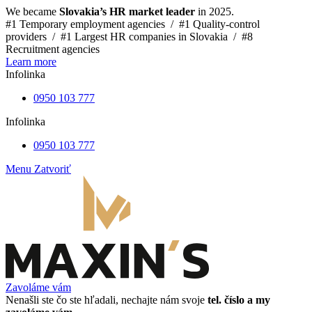
We became
Slovakia’s HR market leader
in 2025.
#1 Temporary employment agencies /
#1 Quality-control
providers /
#1 Largest HR companies in Slovakia /
#8
Recruitment agencies
Learn more
Infolinka
0950 103 777
Infolinka
0950 103 777
Menu
Zatvoriť
Zavoláme vám
Nenašli ste čo ste hľadali, nechajte nám svoje
tel. číslo a my