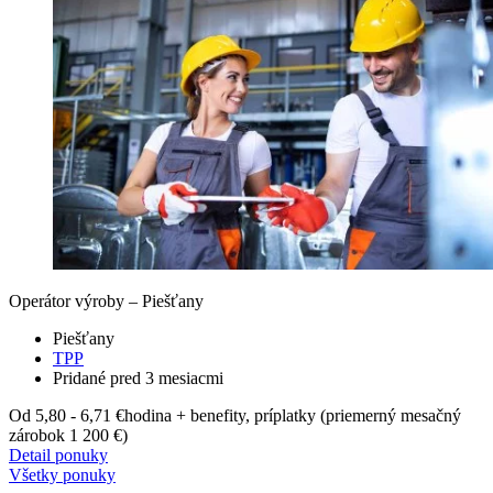
Operátor výroby – Piešťany
Piešťany
TPP
Pridané pred 3 mesiacmi
Od 5,80 - 6,71 €
hodina + benefity, príplatky (priemerný mesačný
zárobok 1 200 €)
Detail ponuky
Všetky ponuky