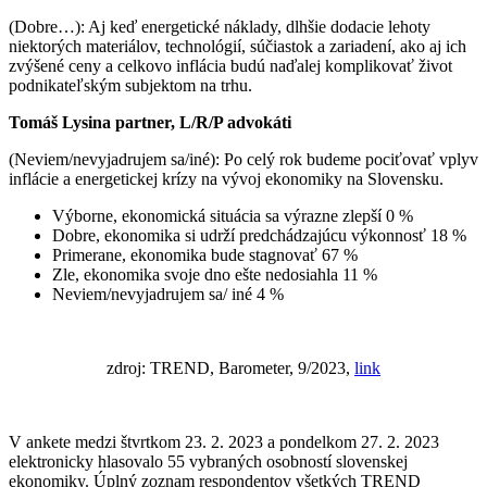
(Dobre…): Aj keď energetické náklady, dlhšie dodacie lehoty
niektorých materiálov, technológií, súčiastok a zariadení, ako aj ich
zvýšené ceny a celkovo inflácia budú naďalej komplikovať život
podnikateľským subjektom na trhu.
Tomáš Lysina partner, L/R/P advokáti
(Neviem/nevyjadrujem sa/iné): Po celý rok budeme pociťovať vplyv
inflácie a energetickej krízy na vývoj ekonomiky na Slovensku.
Výborne, ekonomická situácia sa výrazne zlepší 0 %
Dobre, ekonomika si udrží predchádzajúcu výkonnosť 18 %
Primerane, ekonomika bude stagnovať 67 %
Zle, ekonomika svoje dno ešte nedosiahla 11 %
Neviem/nevyjadrujem sa/ iné 4 %
zdroj: TREND, Barometer, 9/2023,
link
V ankete medzi štvrtkom 23. 2. 2023 a pondelkom 27. 2. 2023
elektronicky hlasovalo 55 vybraných osobností slovenskej
ekonomiky. Úplný zoznam respondentov všetkých TREND