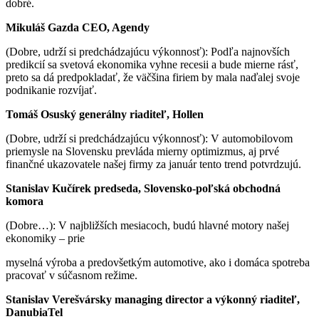
dobré.
Mikuláš Gazda CEO, Agendy
(Dobre, udrží si predchádzajúcu výkonnosť): Podľa najnovších
predikcií sa svetová ekonomika vyhne recesii a bude mierne rásť,
preto sa dá predpokladať, že väčšina firiem by mala naďalej svoje
podnikanie rozvíjať.
Tomáš Osuský generálny riaditeľ, Hollen
(Dobre, udrží si predchádzajúcu výkonnosť): V automobilovom
priemysle na Slovensku prevláda mierny optimizmus, aj prvé
finančné ukazovatele našej firmy za január tento trend potvrdzujú.
Stanislav Kučírek predseda, Slovensko-poľská obchodná
komora
(Dobre…): V najbližších mesiacoch, budú hlavné motory našej
ekonomiky – prie
myselná výroba a predovšetkým automotive, ako i domáca spotreba
pracovať v súčasnom režime.
Stanislav Verešvársky managing director a výkonný riaditeľ,
DanubiaTel