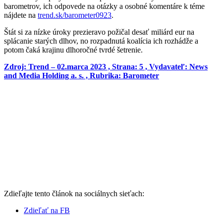
barometrov, ich odpovede na otázky a osobné komentáre k téme
nájdete na
trend.sk/barometer0923
.
Štát si za nízke úroky prezieravo požičal desať miliárd eur na
splácanie starých dlhov, no rozpadnutá koalícia ich rozhádže a
potom čaká krajinu dlhoročné tvrdé šetrenie.
Zdroj: Trend – 02.marca 2023 , Strana: 5 , Vydavateľ: News
and Media Holding a. s. , Rubrika: Barometer
Zdieľajte tento článok na sociálnych sieťach:
Zdieľať na FB