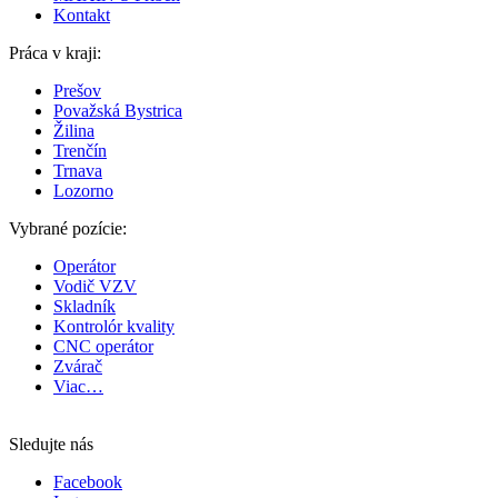
Kontakt
Práca v kraji:
Prešov
Považská Bystrica
Žilina
Trenčín
Trnava
Lozorno
Vybrané pozície:
Operátor
Vodič VZV
Skladník
Kontrolór kvality
CNC operátor
Zvárač
Viac…
Sledujte nás
Facebook