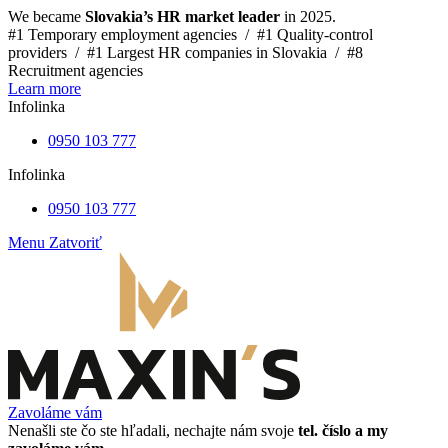
We became
Slovakia’s HR market leader
in 2025.
#1 Temporary employment agencies /
#1 Quality-control
providers /
#1 Largest HR companies in Slovakia /
#8
Recruitment agencies
Learn more
Infolinka
0950 103 777
Infolinka
0950 103 777
Menu
Zatvoriť
Zavoláme vám
Nenašli ste čo ste hľadali, nechajte nám svoje
tel. číslo a my