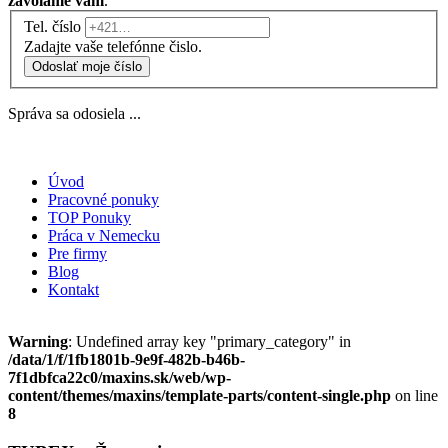
zavoláme vám
.
Tel. číslo
Zadajte vaše telefónne čislo.
Odoslať moje číslo
Správa sa odosiela ...
Úvod
Pracovné ponuky
TOP Ponuky
Práca v Nemecku
Pre firmy
Blog
Kontakt
Warning
: Undefined array key "primary_category" in
/data/1/f/1fb1801b-9e9f-482b-b46b-
7f1dbfca22c0/maxins.sk/web/wp-
content/themes/maxins/template-parts/content-single.php
on line
8