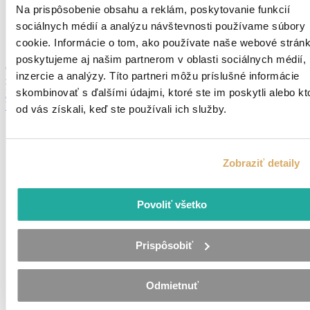
Na prispôsobenie obsahu a reklám, poskytovanie funkcií
Piešťany
sociálnych médií a analýzu návštevnosti používame súbory
TPP
cookie. Informácie o tom, ako používate naše webové stránk
Pridané pred 2 mesiacmi
poskytujeme aj našim partnerom v oblasti sociálnych médií,
Od 5,80 - 6,71 €
hodina + benefity, príplatky (priemerný mesačný
inzercie a analýzy. Títo partneri môžu príslušné informácie
zárobok 1 200 €)
skombinovať s ďalšími údajmi, ktoré ste im poskytli alebo kt
Detail ponuky
Všetky ponuky
od vás získali, keď ste používali ich služby.
Zobraziť detaily
Povoliť všetko
Prispôsobiť
Odmietnuť