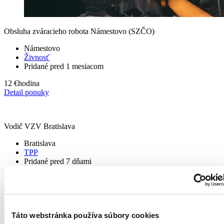
Obsluha zváracieho robota Námestovo (SZČO)
Námestovo
Živnosť
Pridané pred 1 mesiacom
12 €
hodina
Detail ponuky
Vodič VZV Bratislava
Bratislava
TPP
Pridané pred 7 dňami
Od 1 375 - 1 700 €
mesiac - 1350 € mesačne v čistom
Detail ponuky
Táto webstránka používa súbory cookies
Operátor výroby – Piešťany