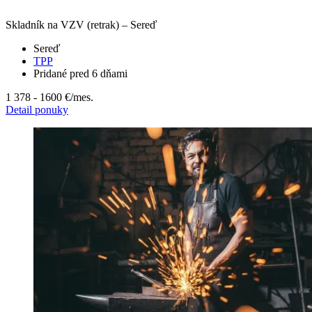
Skladník na VZV (retrak) – Sereď
Sereď
TPP
Pridané pred 6 dňami
1 378 - 1600 €
/mes.
Detail ponuky