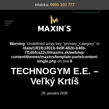
0950 103 777
Infolinka
We became
Slovakia’s HR
Learn more
market leader
in 2025.
Warning
: Undefined array key "primary_category" in
/data/1/f/1fb1801b-9e9f-482b-b46b-
7f1dbfca22c0/maxins.sk/web/wp-
content/themes/maxins/template-parts/content-
single.php
on line
8
TECHNOGYM E.E. –
Veľký Krtíš
26. januára 2026