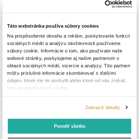
12 €
hodina
Detail ponuky
Táto webstránka používa súbory cookies
Na prispôsobenie obsahu a reklám, poskytovanie funkcií
sociálnych médií a analýzu návštevnosti používame
Vodič VZV Bratislava
súbory cookie. Informácie o tom, ako používate naše
webové stránky, poskytujeme aj našim partnerom v
oblasti sociálnych médií, inzercie a analýzy. Títo partneri
Bratislava
TPP
Pridané pred 6 dňami
môžu príslušné informácie skombinovať s ďalšími
údajmi, ktoré ste im poskytli alebo ktoré od vás získali,
Od 1 375 - 1 700 €
keď ste používali ich služby.
mesiac - 1350 € mesačne v čistom
Detail ponuky
Zobraziť detaily
Povoliť všetko
Operátor výroby – Piešťany