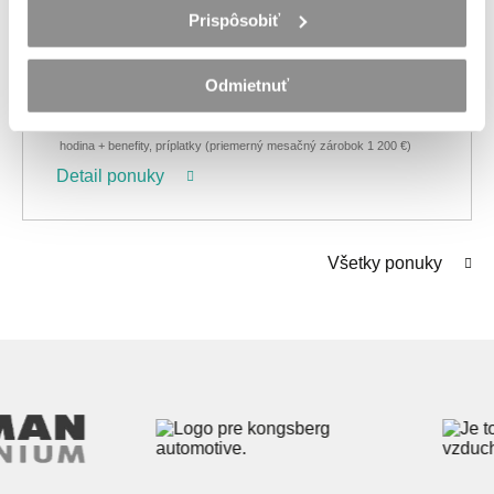
Prispôsobiť
Piešťany
TPP
Pridané pred 2 mesiacmi
Odmietnuť
Od 5,80 - 6,71 €
hodina + benefity, príplatky (priemerný mesačný zárobok 1 200 €)
Detail ponuky
Všetky ponuky