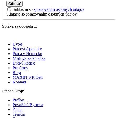
Odoslať
Súhlasím so
spracovaním osobných údajov
Súhlaste so spracovaním osobných údajov.
Správa sa odosiela ...
Úvod
Pracovné ponuky
Práca v Nemecku
Mzdová kalkulačka
Etický kódex
Pre firmy
Blog
MAXIN’S Príbeh
Kontakt
Práca v kraji:
Prešov
Považská Bystrica
Žilina
Trenčín