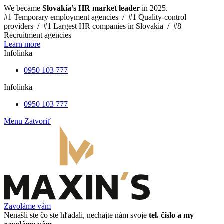
We became
Slovakia’s HR market leader
in 2025.
#1 Temporary employment agencies /
#1 Quality-control
providers /
#1 Largest HR companies in Slovakia /
#8
Recruitment agencies
Learn more
Infolinka
0950 103 777
Infolinka
0950 103 777
Menu
Zatvoriť
Zavoláme vám
Nenašli ste čo ste hľadali, nechajte nám svoje
tel. číslo a my