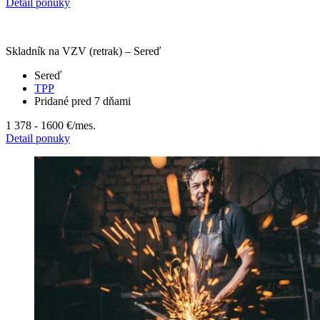
Detail ponuky
Skladník na VZV (retrak) – Sereď
Sereď
TPP
Pridané pred 7 dňami
1 378 - 1600 €
/mes.
Detail ponuky