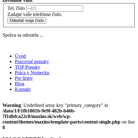
zavoláme vám
.
Tel. číslo
Zadajte vaše telefónne čislo.
Odoslať moje číslo
Správa sa odosiela ...
Úvod
Pracovné ponuky
TOP Ponuky
Práca v Nemecku
Pre firmy
Blog
Kontakt
Warning
: Undefined array key "primary_category" in
/data/1/f/1fb1801b-9e9f-482b-b46b-
7f1dbfca22c0/maxins.sk/web/wp-
content/themes/maxins/template-parts/content-single.php
on line
8