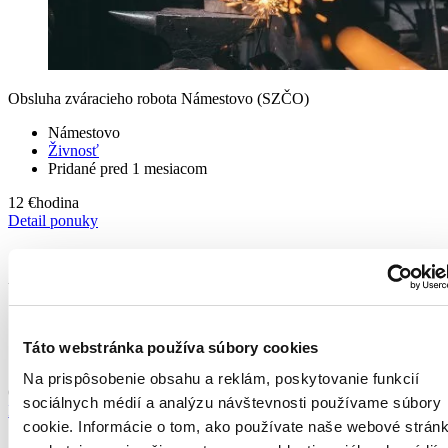
Obsluha zváracieho robota Námestovo (SZČO)
Námestovo
Živnosť
Pridané pred 1 mesiacom
12 €
hodina
Detail ponuky
Vodič VZV Bratislava
Bratislava
TPP
Táto webstránka používa súbory cookies
Pridané pred 8 dňami
Na prispôsobenie obsahu a reklám, poskytovanie funkcií
Od 1 375 - 1 700 €
mesiac - 1350 € mesačne v čistom
sociálnych médií a analýzu návštevnosti používame súbory
Detail ponuky
cookie. Informácie o tom, ako používate naše webové stránk