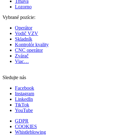
Trnava
Lozorno
Vybrané pozície:
Operátor
Vodič VZV
Skladník
Kontrolór kvality
CNC operátor
Zvárač
Viac…
Sledujte nás
Facebook
Instagram
LinkedIn
TikTok
YouTube
GDPR
COOKIES
Whistleblowing