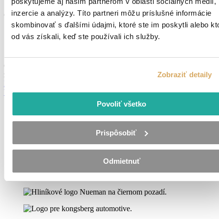
poskytujeme aj našim partnerom v oblasti sociálnych médií,
inzercie a analýzy. Títo partneri môžu príslušné informácie
Operátor výroby – Piešťany
skombinovať s ďalšími údajmi, ktoré ste im poskytli alebo kt
Piešťany
od vás získali, keď ste používali ich služby.
TPP
Pridané pred 2 mesiacmi
Od 5,80 - 6,71 €
hodina + benefity, príplatky (priemerný mesačný
Zobraziť detaily
zárobok 1 200 €)
Detail ponuky
Všetky ponuky
Povoliť všetko
Prispôsobiť
Odmietnuť