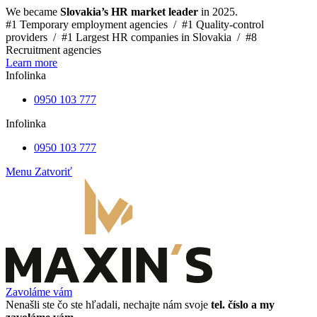
We became
Slovakia’s HR market leader
in 2025.
#1 Temporary employment agencies /
#1 Quality-control
providers /
#1 Largest HR companies in Slovakia /
#8
Recruitment agencies
Learn more
Infolinka
0950 103 777
Infolinka
0950 103 777
Menu
Zatvoriť
Zavoláme vám
Nenašli ste čo ste hľadali, nechajte nám svoje
tel. číslo a my