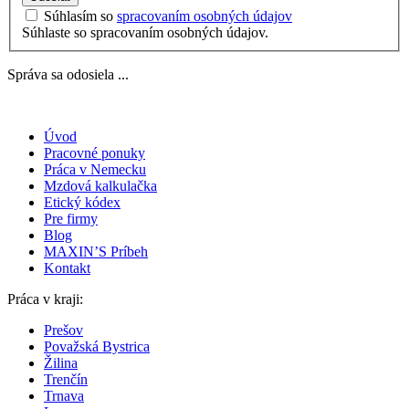
Súhlasím so
spracovaním osobných údajov
Súhlaste so spracovaním osobných údajov.
Správa sa odosiela ...
Úvod
Pracovné ponuky
Práca v Nemecku
Mzdová kalkulačka
Etický kódex
Pre firmy
Blog
MAXIN’S Príbeh
Kontakt
Práca v kraji:
Prešov
Považská Bystrica
Žilina
Trenčín
Trnava