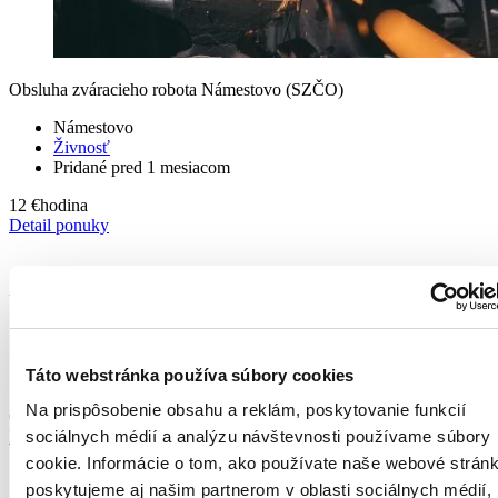
Obsluha zváracieho robota Námestovo (SZČO)
Námestovo
Živnosť
Pridané pred 1 mesiacom
12 €
hodina
Detail ponuky
Vodič VZV Bratislava
Bratislava
TPP
Táto webstránka používa súbory cookies
Pridané pred 6 dňami
Na prispôsobenie obsahu a reklám, poskytovanie funkcií
Od 1 375 - 1 700 €
mesiac - 1350 € mesačne v čistom
Detail ponuky
sociálnych médií a analýzu návštevnosti používame súbory
cookie. Informácie o tom, ako používate naše webové stránk
poskytujeme aj našim partnerom v oblasti sociálnych médií,