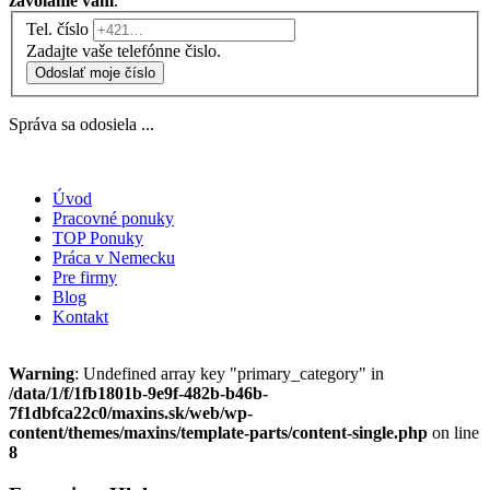
zavoláme vám
.
Tel. číslo
Zadajte vaše telefónne čislo.
Odoslať moje číslo
Správa sa odosiela ...
Úvod
Pracovné ponuky
TOP Ponuky
Práca v Nemecku
Pre firmy
Blog
Kontakt
Warning
: Undefined array key "primary_category" in
/data/1/f/1fb1801b-9e9f-482b-b46b-
7f1dbfca22c0/maxins.sk/web/wp-
content/themes/maxins/template-parts/content-single.php
on line
8