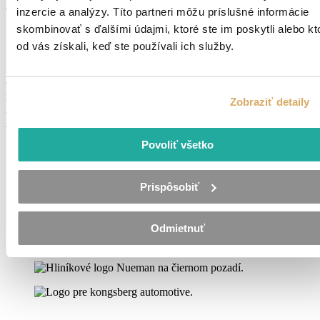
Operátor výroby – Piešťany
inzercie a analýzy. Títo partneri môžu príslušné informácie
skombinovať s ďalšími údajmi, ktoré ste im poskytli alebo kt
Piešťany
TPP
od vás získali, keď ste používali ich služby.
Pridané pred 2 mesiacmi
Od 5,80 - 6,71 €
hodina + benefity, príplatky (priemerný mesačný
zárobok 1 200 €)
Zobraziť detaily
Detail ponuky
Všetky ponuky
Povoliť všetko
Prispôsobiť
Odmietnuť