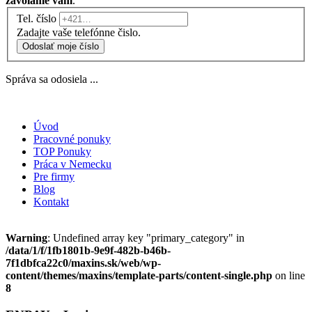
zavoláme vám
.
Tel. číslo
Zadajte vaše telefónne čislo.
Odoslať moje číslo
Správa sa odosiela ...
Úvod
Pracovné ponuky
TOP Ponuky
Práca v Nemecku
Pre firmy
Blog
Kontakt
Warning
: Undefined array key "primary_category" in
/data/1/f/1fb1801b-9e9f-482b-b46b-
7f1dbfca22c0/maxins.sk/web/wp-
content/themes/maxins/template-parts/content-single.php
on line
8