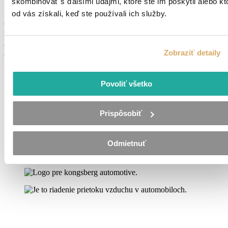
skombinovať s ďalšími údajmi, ktoré ste im poskytli alebo kt
Pridané pred 2 mesiacmi
od vás získali, keď ste používali ich služby.
Od 5,80 - 6,71 €
hodina + benefity, príplatky (priemerný mesačný
zárobok 1 200 €)
Detail ponuky
Všetky ponuky
Zobraziť detaily
Povoliť všetko
Prispôsobiť
Odmietnuť