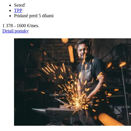
Sereď
TPP
Pridané pred 5 dňami
1 378 - 1600 €
/mes.
Detail ponuky