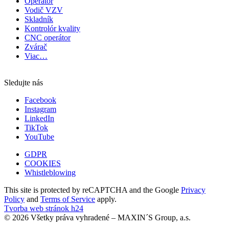
Operátor
Vodič VZV
Skladník
Kontrolór kvality
CNC operátor
Zvárač
Viac…
Sledujte nás
Facebook
Instagram
LinkedIn
TikTok
YouTube
GDPR
COOKIES
Whistleblowing
This site is protected by reCAPTCHA and the Google
Privacy
Policy
and
Terms of Service
apply.
Tvorba web stránok h24
© 2026 Všetky práva vyhradené – MAXIN´S Group, a.s.