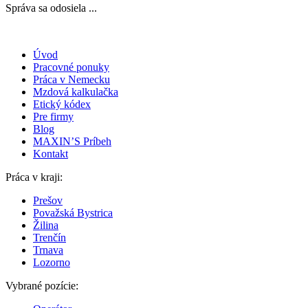
Správa sa odosiela ...
Úvod
Pracovné ponuky
Práca v Nemecku
Mzdová kalkulačka
Etický kódex
Pre firmy
Blog
MAXIN’S Príbeh
Kontakt
Práca v kraji:
Prešov
Považská Bystrica
Žilina
Trenčín
Trnava
Lozorno
Vybrané pozície: