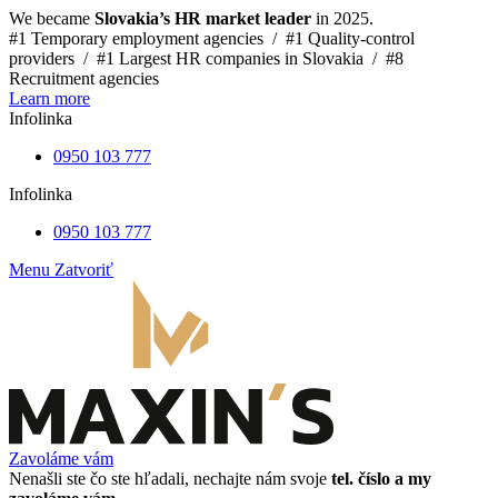
We became
Slovakia’s HR market leader
in 2025.
#1 Temporary employment agencies /
#1 Quality-control
providers /
#1 Largest HR companies in Slovakia /
#8
Recruitment agencies
Learn more
Infolinka
0950 103 777
Infolinka
0950 103 777
Menu
Zatvoriť
Zavoláme vám
Nenašli ste čo ste hľadali, nechajte nám svoje
tel. číslo a my