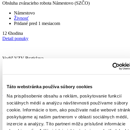
Obsluha zváracieho robota Námestovo (SZČO)
Námestovo
Živnosť
Pridané pred 1 mesiacom
12 €
hodina
Detail ponuky
Vodič VZV Bratislava
Bratislava
TPP
Pridané pred 6 dňami
Táto webstránka používa súbory cookies
Od 1 375 - 1 700 €
mesiac - 1350 € mesačne v čistom
Detail ponuky
Na prispôsobenie obsahu a reklám, poskytovanie funkcií
sociálnych médií a analýzu návštevnosti používame súbory
cookie. Informácie o tom, ako používate naše webové stránk
Operátor výroby – Piešťany
poskytujeme aj našim partnerom v oblasti sociálnych médií,
Piešťany
inzercie a analýzy. Títo partneri môžu príslušné informácie
TPP