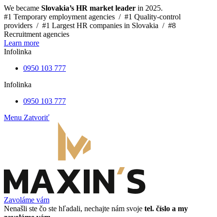
We became
Slovakia’s HR market leader
in 2025.
#1 Temporary employment agencies /
#1 Quality-control
providers /
#1 Largest HR companies in Slovakia /
#8
Recruitment agencies
Learn more
Infolinka
0950 103 777
Infolinka
0950 103 777
Menu
Zatvoriť
Zavoláme vám
Nenašli ste čo ste hľadali, nechajte nám svoje
tel. číslo a my