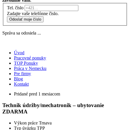
zavoláme vám
.
Tel. číslo
Zadajte vaše telefónne čislo.
Odoslať moje číslo
Správa sa odosiela ...
Úvod
Pracovné ponuky
TOP Ponuky
Práca v Nemecku
Pre firmy
Blog
Kontakt
Pridané pred 1 mesiacom
Technik údržby/mechatronik – ubytovanie
ZDARMA
Výkon práce
Trnava
Typ úväzku
TPP