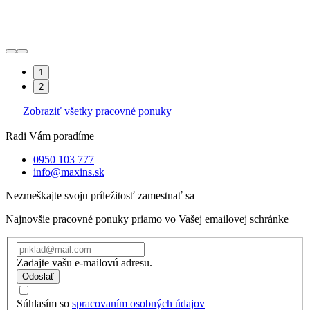
1
2
Zobraziť všetky pracovné ponuky
Radi Vám poradíme
0950 103 777
info@maxins.sk
Nezmeškajte svoju príležitosť zamestnať sa
Najnovšie pracovné ponuky priamo vo Vašej emailovej schránke
Zadajte vašu e-mailovú adresu.
Odoslať
Súhlasím so
spracovaním osobných údajov