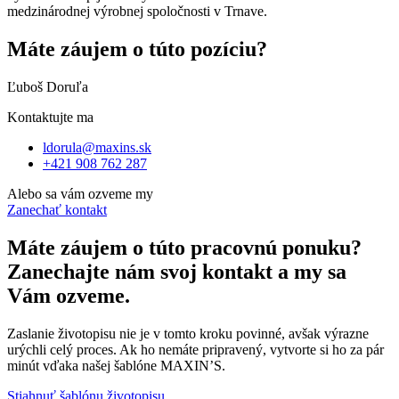
medzinárodnej výrobnej spoločnosti v Trnave.
Máte záujem o túto pozíciu?
Ľuboš Doruľa
Kontaktujte ma
ldorula@maxins.sk
+421 908 762 287
Alebo sa vám ozveme my
Zanechať kontakt
Máte záujem o túto pracovnú ponuku?
Zanechajte nám svoj kontakt a my sa
Vám ozveme.
Zaslanie životopisu nie je v tomto kroku povinné, avšak výrazne
urýchli celý proces. Ak ho nemáte pripravený, vytvorte si ho za pár
minút vďaka našej šablóne MAXIN’S.
Stiahnuť šablónu životopisu