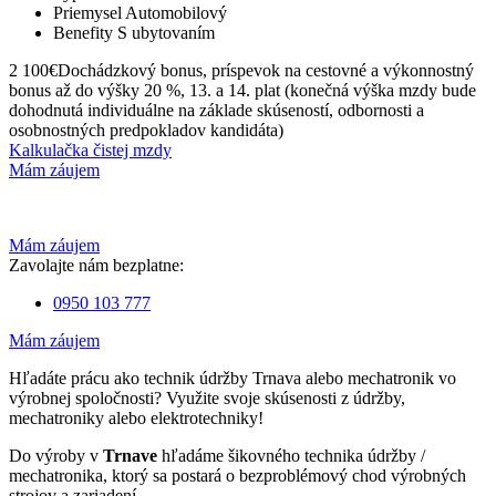
Priemysel
Automobilový
Benefity
S ubytovaním
2 100€
Dochádzkový bonus, príspevok na cestovné a výkonnostný
bonus až do výšky 20 %, 13. a 14. plat (konečná výška mzdy bude
dohodnutá individuálne na základe skúseností, odbornosti a
osobnostných predpokladov kandidáta)
Kalkulačka čistej mzdy
Mám záujem
Mám záujem
Zavolajte nám bezplatne:
0950 103 777
Mám záujem
Hľadáte prácu ako technik údržby Trnava alebo mechatronik vo
výrobnej spoločnosti? Využite svoje skúsenosti z údržby,
mechatroniky alebo elektrotechniky!
Do výroby v
Trnave
hľadáme šikovného technika údržby /
mechatronika, ktorý sa postará o bezproblémový chod výrobných
strojov a zariadení.