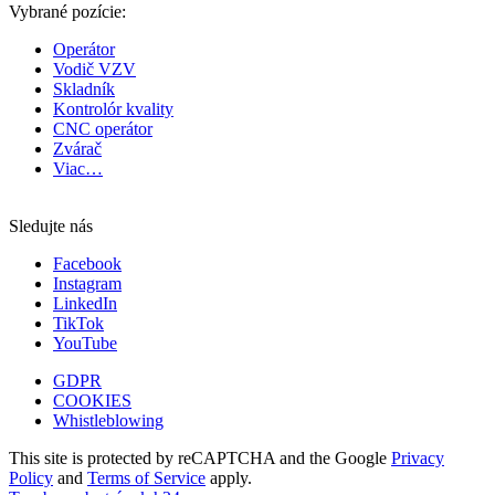
Vybrané pozície:
Operátor
Vodič VZV
Skladník
Kontrolór kvality
CNC operátor
Zvárač
Viac…
Sledujte nás
Facebook
Instagram
LinkedIn
TikTok
YouTube
GDPR
COOKIES
Whistleblowing
This site is protected by reCAPTCHA and the Google
Privacy
Policy
and
Terms of Service
apply.