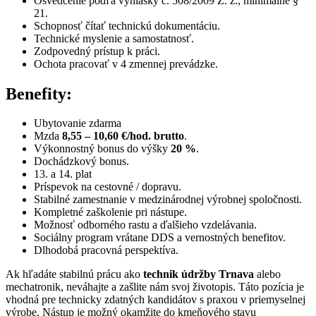
Osvedčenie podľa vyhlášky č. 508/2009 Z. z., minimálne §
21.
Schopnosť čítať technickú dokumentáciu.
Technické myslenie a samostatnosť.
Zodpovedný prístup k práci.
Ochota pracovať v 4 zmennej prevádzke.
Benefity:
Ubytovanie zdarma
Mzda
8,55 – 10,60 €/hod. brutto
.
Výkonnostný bonus do výšky
20 %
.
Dochádzkový bonus.
13. a 14. plat
Príspevok na cestovné / dopravu.
Stabilné zamestnanie v medzinárodnej výrobnej spoločnosti.
Kompletné zaškolenie pri nástupe.
Možnosť odborného rastu a ďalšieho vzdelávania.
Sociálny program vrátane DDS a vernostných benefitov.
Dlhodobá pracovná perspektíva.
Ak hľadáte stabilnú prácu ako
technik údržby Trnava
alebo
mechatronik, neváhajte a zašlite nám svoj životopis. Táto pozícia je
vhodná pre technicky zdatných kandidátov s praxou v priemyselnej
výrobe. Nástup je možný okamžite do kmeňového stavu