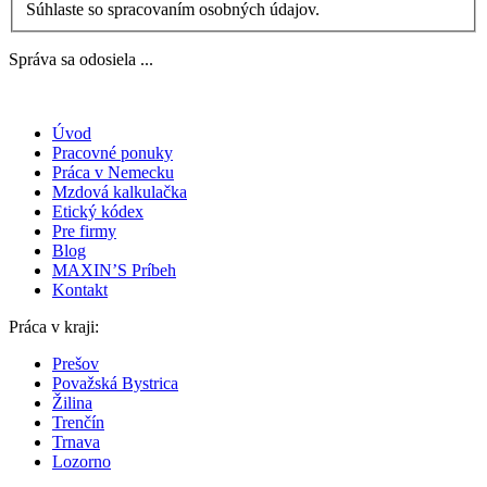
Súhlaste so spracovaním osobných údajov.
Správa sa odosiela ...
Úvod
Pracovné ponuky
Práca v Nemecku
Mzdová kalkulačka
Etický kódex
Pre firmy
Blog
MAXIN’S Príbeh
Kontakt
Práca v kraji:
Prešov
Považská Bystrica
Žilina
Trenčín
Trnava
Lozorno