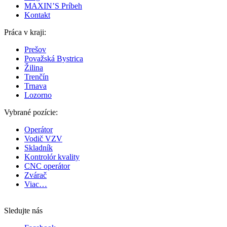
MAXIN’S Príbeh
Kontakt
Práca v kraji:
Prešov
Považská Bystrica
Žilina
Trenčín
Trnava
Lozorno
Vybrané pozície:
Operátor
Vodič VZV
Skladník
Kontrolór kvality
CNC operátor
Zvárač
Viac…
Sledujte nás