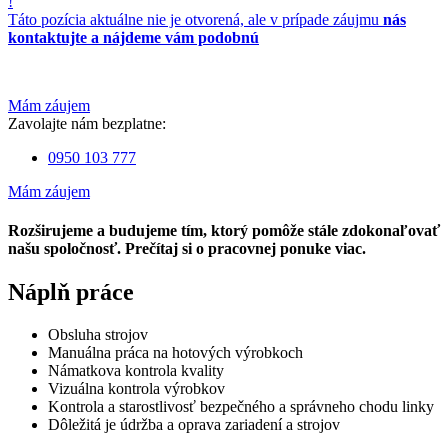
!
Táto pozícia aktuálne nie je otvorená, ale v prípade záujmu
nás
kontaktujte a nájdeme vám podobnú
Mám záujem
Zavolajte nám bezplatne:
0950 103 777
Mám záujem
Rozširujeme a budujeme tím, ktorý pomôže stále zdokonaľovať
našu spoločnosť. Prečítaj si o pracovnej ponuke viac.
Náplň práce
Obsluha strojov
Manuálna práca na hotových výrobkoch
Námatkova kontrola kvality
Vizuálna kontrola výrobkov
Kontrola a starostlivosť bezpečného a správneho chodu linky
Dôležitá je údržba a oprava zariadení a strojov