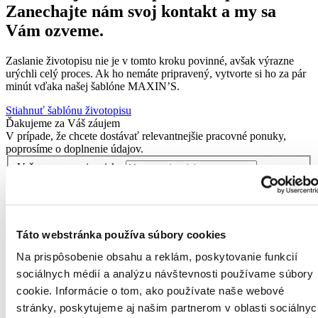
Zanechajte nám svoj kontakt a my sa
Vám ozveme.
Zaslanie životopisu nie je v tomto kroku povinné, avšak výrazne
urýchli celý proces. Ak ho nemáte pripravený, vytvorte si ho za pár
minút vďaka našej šablóne MAXIN’S.
Stiahnuť šablónu životopisu
Ďakujeme za Váš záujem
V prípade, že chcete dostávať relevantnejšie pracovné ponuky,
poprosíme o doplnenie údajov.
Vaše meno a priezvisko
Zadajte vaše celé meno.
Vaše telefónne číslo
Zadajte vaše telefónne čislo.
Váš e-mail
Táto webstránka používa súbory cookies
Zadajte vašu e-mailovú adresu.
Odkiaľ ste?
Na prispôsobenie obsahu a reklám, poskytovanie funkcií
Zadajte miesto výkonu práce.
sociálnych médií a analýzu návštevnosti používame súbory
Chcem zadať presný čas kontaktovania
Preferovaný deň kontaktovania
cookie. Informácie o tom, ako používate naše webové
(nepovinné)
stránky, poskytujeme aj našim partnerom v oblasti sociálnyc
Zadajte deň kontaktovania.