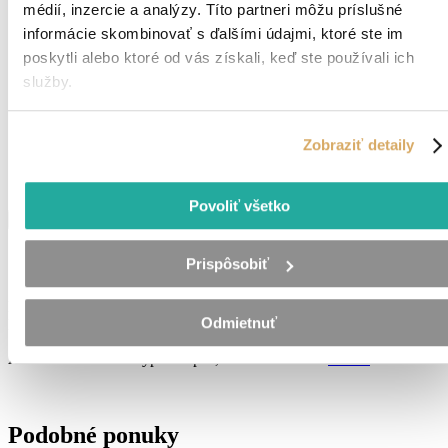
médií, inzercie a analýzy. Títo partneri môžu príslušné
Preferovaný čas kontaktovania
informácie skombinovať s ďalšími údajmi, ktoré ste im
(nepovinné)
Zadajte čas kontaktovania.
poskytli alebo ktoré od vás získali, keď ste používali ich
služby.
Váš životopis - POVINNÉ POĽE
Z dôvodu skvalitňovania služieb je v momentálnej dobe zaslanie
životopisu povinnou položkou.
Zobraziť detaily
Vložiť životopis
Pokial životopis nemáte môžete vyplniť
tento formulár
.
Súhlasím so
spracovaním os. údajov
Povoliť všetko
Odoslať
Správa sa odosiela ...
Prispôsobiť
Ďakujeme. Vyplnenie Vašich údajov evidujeme.
Odmietnuť
Budeme Vás kontaktovať čo najskôr.
Ak chcete formulár vyplniť opäť, kliknite na tento
odkaz.
Podobné ponuky