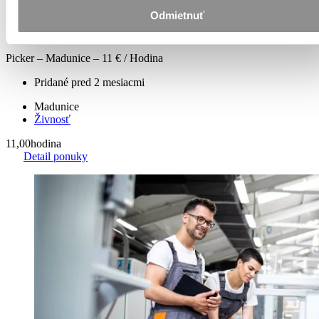
Detail ponuky
Odmietnuť
Picker – Madunice – 11 € / Hodina
Pridané pred 2 mesiacmi
Madunice
Živnosť
11,00
hodina
Detail ponuky