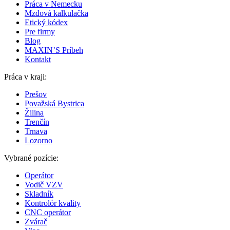
Práca v Nemecku
Mzdová kalkulačka
Etický kódex
Pre firmy
Blog
MAXIN’S Príbeh
Kontakt
Práca v kraji:
Prešov
Považská Bystrica
Žilina
Trenčín
Trnava
Lozorno
Vybrané pozície:
Operátor
Vodič VZV
Skladník
Kontrolór kvality
CNC operátor
Zvárač