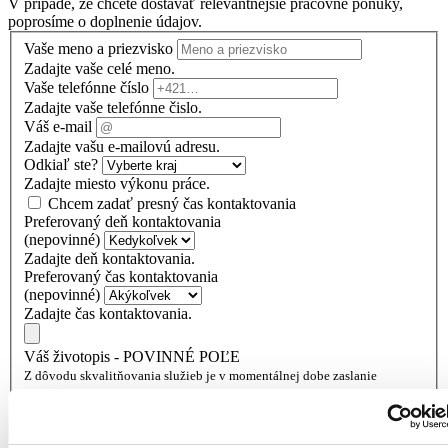
V prípade, že chcete dostávať relevantnejšie pracovné ponuky,
poprosíme o doplnenie údajov.
Vaše meno a priezvisko
Zadajte vaše celé meno.
Vaše telefónne číslo
Zadajte vaše telefónne čislo.
Váš e-mail
Zadajte vašu e-mailovú adresu.
Odkiaľ ste?
Zadajte miesto výkonu práce.
Chcem zadať presný čas kontaktovania
Preferovaný deň kontaktovania
(nepovinné)
Zadajte deň kontaktovania.
Preferovaný čas kontaktovania
(nepovinné)
Zadajte čas kontaktovania.
Váš životopis - POVINNÉ POĽE
Z dôvodu skvalitňovania služieb je v momentálnej dobe zaslanie
životopisu povinnou položkou.
Vložiť životopis
Pokial životopis nemáte môžete vyplniť
tento formulár
.