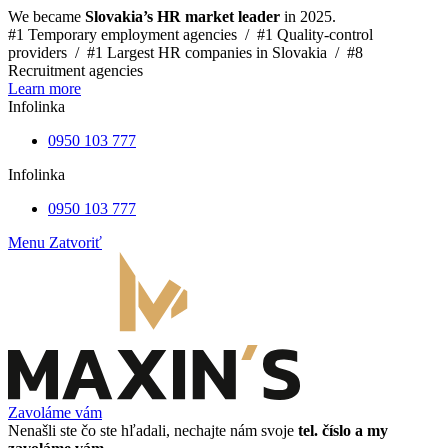
We became
Slovakia’s HR market leader
in 2025.
#1 Temporary employment agencies /
#1 Quality-control
providers /
#1 Largest HR companies in Slovakia /
#8
Recruitment agencies
Learn more
Infolinka
0950 103 777
Infolinka
0950 103 777
Menu
Zatvoriť
Zavoláme vám
Nenašli ste čo ste hľadali, nechajte nám svoje
tel. číslo a my