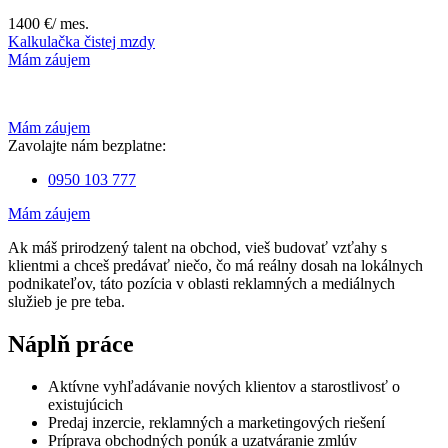
1400 €
/ mes.
Kalkulačka čistej mzdy
Mám záujem
Mám záujem
Zavolajte nám bezplatne:
0950 103 777
Mám záujem
Ak máš prirodzený talent na obchod, vieš budovať vzťahy s
klientmi a chceš predávať niečo, čo má reálny dosah na lokálnych
podnikateľov, táto pozícia v oblasti reklamných a mediálnych
služieb je pre teba.
Náplň práce
Aktívne vyhľadávanie nových klientov a starostlivosť o
existujúcich
Predaj inzercie, reklamných a marketingových riešení
Príprava obchodných ponúk a uzatváranie zmlúv