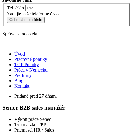
zavoláme vám
.
Tel. číslo
Zadajte vaše telefónne čislo.
Odoslať moje číslo
Správa sa odosiela ...
Úvod
Pracovné ponuky
TOP Ponuky
Práca v Nemecku
Pre firmy
Blog
Kontakt
Pridané pred 27 dňami
Senior B2B sales manažér
Výkon práce
Senec
Typ úväzku
TPP
Priemysel
HR / Sales