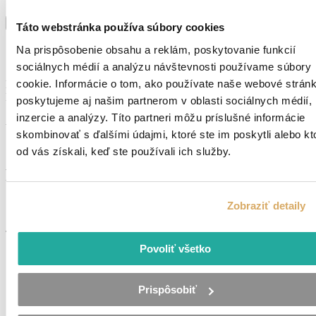
Súhlasím so
spracovaním os. údajov
Odoslať
Táto webstránka používa súbory cookies
Správa sa odosiela ...
Na prispôsobenie obsahu a reklám, poskytovanie funkcií
sociálnych médií a analýzu návštevnosti používame súbory
cookie. Informácie o tom, ako používate naše webové stránk
Ďakujeme. Vyplnenie Vašich údajov evidujeme.
Budeme Vás kontaktovať čo najskôr.
poskytujeme aj našim partnerom v oblasti sociálnych médií,
inzercie a analýzy. Títo partneri môžu príslušné informácie
Ak chcete formulár vyplniť opäť, kliknite na tento
odkaz.
skombinovať s ďalšími údajmi, ktoré ste im poskytli alebo kt
od vás získali, keď ste používali ich služby.
Podobné ponuky
Zobraziť detaily
Junior PLC programátor – Zvolen
Povoliť všetko
Pridané pred 8 mesiacmi
Zvolen
TPP
Prispôsobiť
1 600 €
mesiac