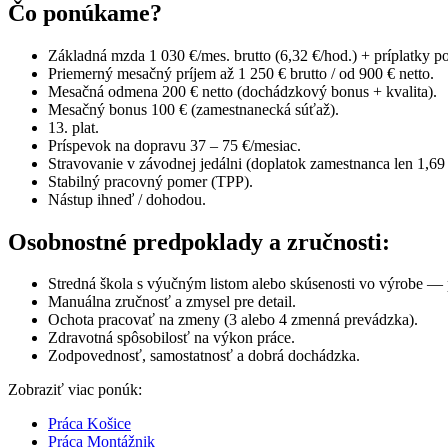
Čo ponúkame?
Základná mzda 1 030 €/mes. brutto (6,32 €/hod.) + príplatky 
Priemerný mesačný príjem až 1 250 € brutto / od 900 € netto.
Mesačná odmena 200 € netto (dochádzkový bonus + kvalita).
Mesačný bonus 100 € (zamestnanecká súťaž).
13. plat.
Príspevok na dopravu 37 – 75 €/mesiac.
Stravovanie v závodnej jedálni (doplatok zamestnanca len 1,69 
Stabilný pracovný pomer (TPP).
Nástup ihneď / dohodou.
Osobnostné predpoklady a zručnosti:
Stredná škola s výučným listom alebo skúsenosti vo výrobe —
Manuálna zručnosť a zmysel pre detail.
Ochota pracovať na zmeny (3 alebo 4 zmenná prevádzka).
Zdravotná spôsobilosť na výkon práce.
Zodpovednosť, samostatnosť a dobrá dochádzka.
Zobraziť viac ponúk:
Práca Košice
Práca Montážnik