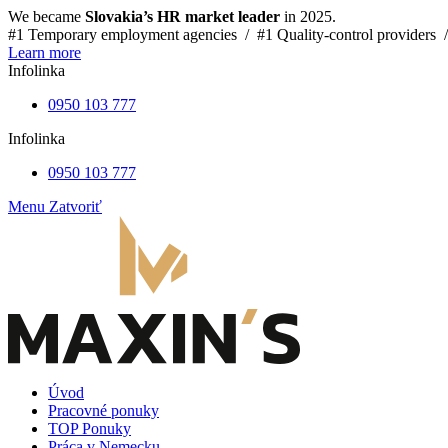
We became
Slovakia’s HR market leader
in 2025.
#1 Temporary employment agencies /
#1 Quality-control providers 
Learn more
Infolinka
0950 103 777
Infolinka
0950 103 777
Menu
Zatvoriť
Úvod
Pracovné ponuky
TOP Ponuky
Práca v Nemecku