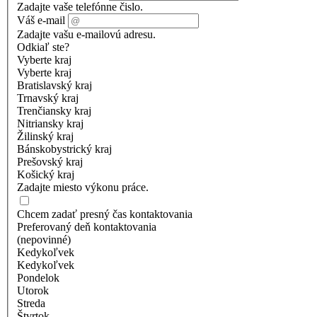
Zadajte vaše telefónne čislo.
Váš e-mail
Zadajte vašu e-mailovú adresu.
Odkiaľ ste?
Vyberte kraj
Vyberte kraj
Bratislavský kraj
Trnavský kraj
Trenčiansky kraj
Nitriansky kraj
Žilinský kraj
Bánskobystrický kraj
Prešovský kraj
Košický kraj
Zadajte miesto výkonu práce.
Chcem zadať presný čas kontaktovania
Preferovaný deň kontaktovania
(nepovinné)
Kedykoľvek
Kedykoľvek
Pondelok
Utorok
Streda
Štvrtok