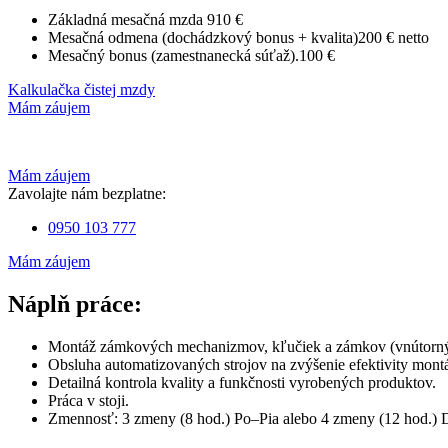
Základná mesačná mzda
910 €
Mesačná odmena (dochádzkový bonus + kvalita)
200 € netto
Mesačný bonus (zamestnanecká súťaž).
100 €
Kalkulačka čistej mzdy
Mám záujem
Mám záujem
Zavolajte nám bezplatne:
0950 103 777
Mám záujem
Náplň práce:
Montáž zámkových mechanizmov, kľučiek a zámkov (vnútorných
Obsluha automatizovaných strojov na zvýšenie efektivity mont
Detailná kontrola kvality a funkčnosti vyrobených produktov.
Práca v stoji.
Zmennosť: 3 zmeny (8 hod.) Po–Pia alebo 4 zmeny (12 hod.