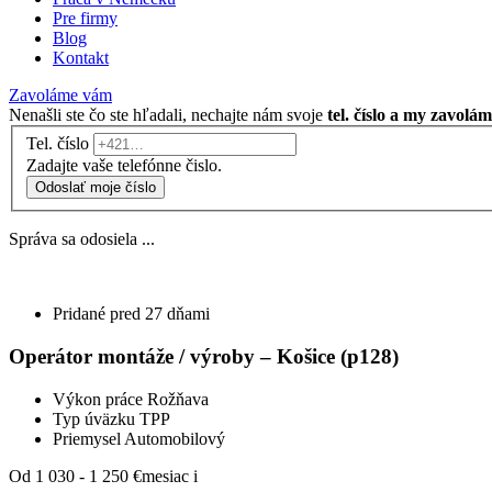
Pre firmy
Blog
Kontakt
Zavoláme vám
Nenašli ste čo ste hľadali, nechajte nám svoje
tel. číslo a my zavolá
Tel. číslo
Zadajte vaše telefónne čislo.
Odoslať moje číslo
Správa sa odosiela ...
Pridané pred 27 dňami
Operátor montáže / výroby – Košice (p128)
Výkon práce
Rožňava
Typ úväzku
TPP
Priemysel
Automobilový
Od 1 030 - 1 250 €
mesiac
i