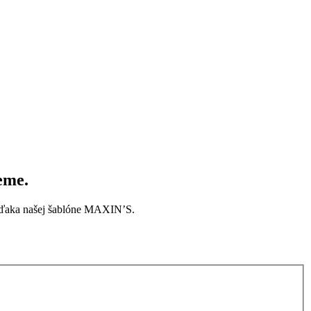
eme.
t vďaka našej šablóne MAXIN’S.