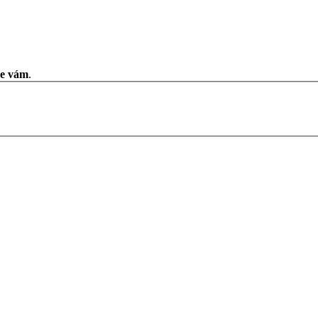
me vám
.