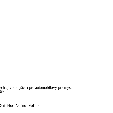
 aj vonkajších) pre automobilový priemysel.
áže.
) Deň–Noc–Voľno–Voľno.