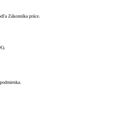
podľa Zákonníka práce.
€).
 podmienka.