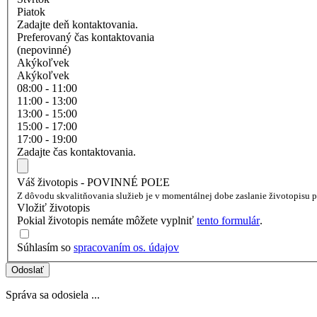
Piatok
Zadajte deň kontaktovania.
Preferovaný čas kontaktovania
(nepovinné)
Akýkoľvek
Akýkoľvek
08:00 - 11:00
11:00 - 13:00
13:00 - 15:00
15:00 - 17:00
17:00 - 19:00
Zadajte čas kontaktovania.
Váš životopis - POVINNÉ POĽE
Z dôvodu skvalitňovania služieb je v momentálnej dobe zaslanie životopisu
Vložiť životopis
Pokial životopis nemáte môžete vyplniť
tento formulár
.
Súhlasím so
spracovaním os. údajov
Odoslať
Správa sa odosiela ...