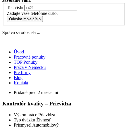
zavoláme vám
.
Tel. číslo
Zadajte vaše telefónne čislo.
Odoslať moje číslo
Správa sa odosiela ...
Úvod
Pracovné ponuky
TOP Ponuky
Práca v Nemecku
Pre firmy
Blog
Kontakt
Pridané pred 2 mesiacmi
Kontrolór kvality – Prievidza
Výkon práce
Prievidza
Typ úväzku
Živnosť
Priemysel
Automobilový