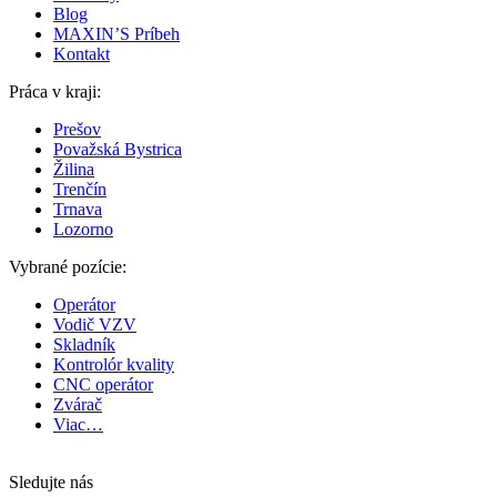
Blog
MAXIN’S Príbeh
Kontakt
Práca v kraji:
Prešov
Považská Bystrica
Žilina
Trenčín
Trnava
Lozorno
Vybrané pozície:
Operátor
Vodič VZV
Skladník
Kontrolór kvality
CNC operátor
Zvárač
Viac…
Sledujte nás