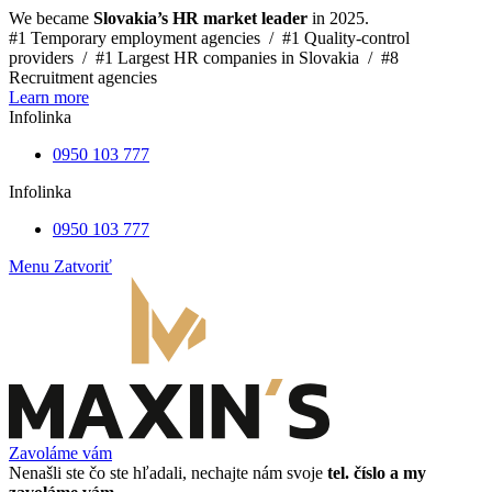
We became
Slovakia’s HR market leader
in 2025.
#1 Temporary employment agencies /
#1 Quality-control
providers /
#1 Largest HR companies in Slovakia /
#8
Recruitment agencies
Learn more
Infolinka
0950 103 777
Infolinka
0950 103 777
Menu
Zatvoriť
Zavoláme vám
Nenašli ste čo ste hľadali, nechajte nám svoje
tel. číslo a my