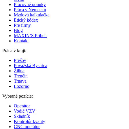
Pracovné ponuky
Práca v Nemecku
Mzdová kalkulačka
Etický kódex
Pre firmy
Blog
MAXIN’S Príbeh
Kontakt
Práca v kraji:
Prešov
Považská Bystrica
Žilina
Trenčín
Trnava
Lozorno
Vybrané pozície:
Operátor
Vodič VZV
Skladník
Kontrolór kvality
CNC operátor