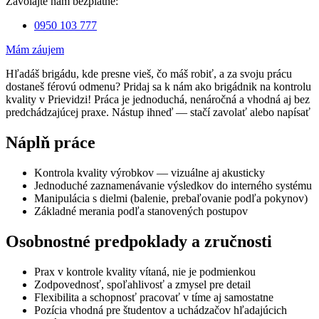
Zavolajte nám bezplatne:
0950 103 777
Mám záujem
Hľadáš brigádu, kde presne vieš, čo máš robiť, a za svoju prácu
dostaneš férovú odmenu? Pridaj sa k nám ako brigádnik na kontrolu
kvality v Prievidzi! Práca je jednoduchá, nenáročná a vhodná aj bez
predchádzajúcej praxe. Nástup ihneď — stačí zavolať alebo napísať
Náplň práce
Kontrola kvality výrobkov — vizuálne aj akusticky
Jednoduché zaznamenávanie výsledkov do interného systému
Manipulácia s dielmi (balenie, prebaľovanie podľa pokynov)
Základné merania podľa stanovených postupov
Osobnostné predpoklady a zručnosti
Prax v kontrole kvality vítaná, nie je podmienkou
Zodpovednosť, spoľahlivosť a zmysel pre detail
Flexibilita a schopnosť pracovať v tíme aj samostatne
Pozícia vhodná pre študentov a uchádzačov hľadajúcich