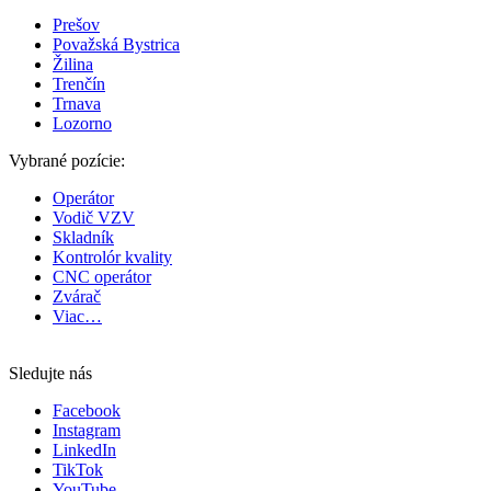
Prešov
Považská Bystrica
Žilina
Trenčín
Trnava
Lozorno
Vybrané pozície:
Operátor
Vodič VZV
Skladník
Kontrolór kvality
CNC operátor
Zvárač
Viac…
Sledujte nás
Facebook
Instagram
LinkedIn
TikTok
YouTube