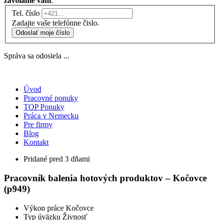
zavoláme vám
.
Tel. číslo
Zadajte vaše telefónne čislo.
Odoslať moje číslo
Správa sa odosiela ...
Úvod
Pracovné ponuky
TOP Ponuky
Práca v Nemecku
Pre firmy
Blog
Kontakt
Pridané pred 3 dňami
Pracovník balenia hotových produktov – Kočovce
(p949)
Výkon práce
Kočovce
Typ úväzku
Živnosť