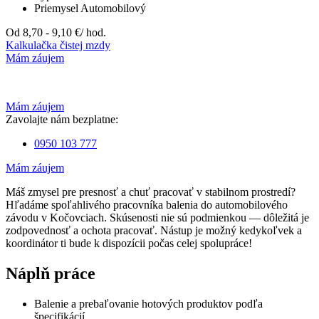
Priemysel
Automobilový
Od 8,70 - 9,10 €
/ hod.
Kalkulačka čistej mzdy
Mám záujem
Mám záujem
Zavolajte nám bezplatne:
0950 103 777
Mám záujem
Máš zmysel pre presnosť a chuť pracovať v stabilnom prostredí?
Hľadáme spoľahlivého pracovníka balenia do automobilového
závodu v Kočovciach. Skúsenosti nie sú podmienkou — dôležitá je
zodpovednosť a ochota pracovať. Nástup je možný kedykoľvek a
koordinátor ti bude k dispozícii počas celej spolupráce!
Náplň práce
Balenie a prebaľovanie hotových produktov podľa
špecifikácií