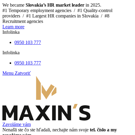
We became
Slovakia’s HR market leader
in 2025.
#1 Temporary employment agencies /
#1 Quality-control
providers /
#1 Largest HR companies in Slovakia /
#8
Recruitment agencies
Learn more
Infolinka
0950 103 777
Infolinka
0950 103 777
Menu
Zatvoriť
Zavoláme vám
Nenašli ste čo ste hľadali, nechajte nám svoje
tel. číslo a my