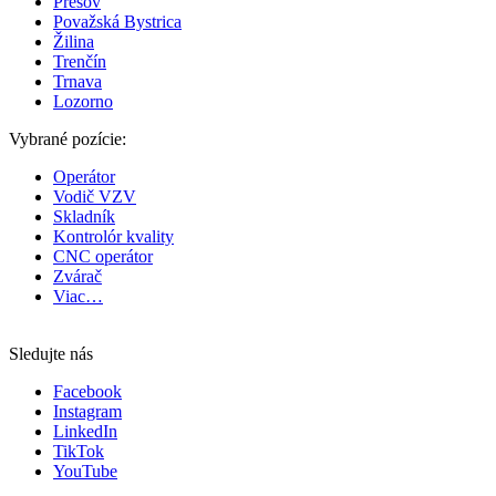
Prešov
Považská Bystrica
Žilina
Trenčín
Trnava
Lozorno
Vybrané pozície:
Operátor
Vodič VZV
Skladník
Kontrolór kvality
CNC operátor
Zvárač
Viac…
Sledujte nás
Facebook
Instagram
LinkedIn
TikTok
YouTube