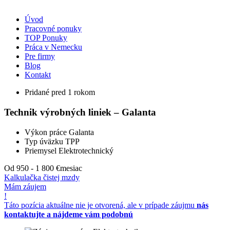
Úvod
Pracovné ponuky
TOP Ponuky
Práca v Nemecku
Pre firmy
Blog
Kontakt
Pridané pred 1 rokom
Technik výrobných liniek – Galanta
Výkon práce
Galanta
Typ úväzku
TPP
Priemysel
Elektrotechnický
Od 950 - 1 800 €
mesiac
Kalkulačka čistej mzdy
Mám záujem
!
Táto pozícia aktuálne nie je otvorená, ale v prípade záujmu
nás
kontaktujte a nájdeme vám podobnú