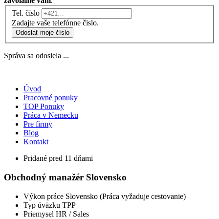
zavoláme vám
.
Tel. číslo
Zadajte vaše telefónne čislo.
Odoslať moje číslo
Správa sa odosiela ...
Úvod
Pracovné ponuky
TOP Ponuky
Práca v Nemecku
Pre firmy
Blog
Kontakt
Pridané pred 11 dňami
Obchodný manažér Slovensko
Výkon práce
Slovensko (Práca vyžaduje cestovanie)
Typ úväzku
TPP
Priemysel
HR / Sales