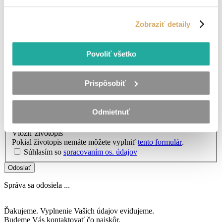
Zadajte vašu e-mailovú adresu.
Odkiaľ ste?
Zadajte miesto výkonu práce.
Zobraziť detaily
Chcem zadať presný čas kontaktovania
Preferovaný deň kontaktovania
(nepovinné)
Povoliť všetko
Zadajte deň kontaktovania.
Preferovaný čas kontaktovania
(nepovinné)
Prispôsobiť
Zadajte čas kontaktovania.
Váš životopis - POVINNÉ POĽE
Odmietnuť
Z dôvodu skvalitňovania služieb je v momentálnej dobe zaslanie
životopisu povinnou položkou.
Vložiť životopis
Pokial životopis nemáte môžete vyplniť
tento formulár
.
Súhlasím so
spracovaním os. údajov
Odoslať
Správa sa odosiela ...
Ďakujeme. Vyplnenie Vašich údajov evidujeme.
Budeme Vás kontaktovať čo najskôr.