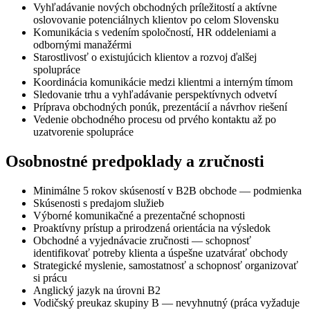
Vyhľadávanie nových obchodných príležitostí a aktívne
oslovovanie potenciálnych klientov po celom Slovensku
Komunikácia s vedením spoločností, HR oddeleniami a
odbornými manažérmi
Starostlivosť o existujúcich klientov a rozvoj ďalšej
spolupráce
Koordinácia komunikácie medzi klientmi a interným tímom
Sledovanie trhu a vyhľadávanie perspektívnych odvetví
Príprava obchodných ponúk, prezentácií a návrhov riešení
Vedenie obchodného procesu od prvého kontaktu až po
uzatvorenie spolupráce
Osobnostné predpoklady a zručnosti
Minimálne 5 rokov skúseností v B2B obchode — podmienka
Skúsenosti s predajom služieb
Výborné komunikačné a prezentačné schopnosti
Proaktívny prístup a prirodzená orientácia na výsledok
Obchodné a vyjednávacie zručnosti — schopnosť
identifikovať potreby klienta a úspešne uzatvárať obchody
Strategické myslenie, samostatnosť a schopnosť organizovať
si prácu
Anglický jazyk na úrovni B2
Vodičský preukaz skupiny B — nevyhnutný (práca vyžaduje