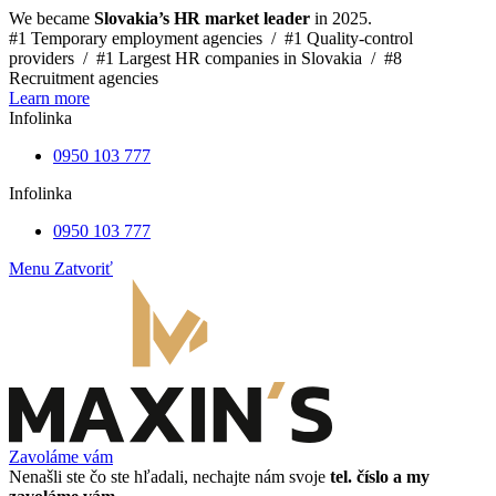
We became
Slovakia’s HR market leader
in 2025.
#1 Temporary employment agencies /
#1 Quality-control
providers /
#1 Largest HR companies in Slovakia /
#8
Recruitment agencies
Learn more
Infolinka
0950 103 777
Infolinka
0950 103 777
Menu
Zatvoriť
Zavoláme vám
Nenašli ste čo ste hľadali, nechajte nám svoje
tel. číslo a my