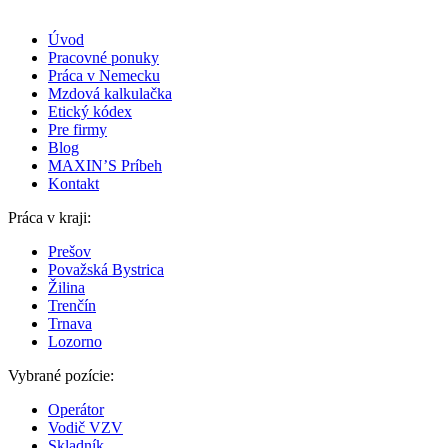
Úvod
Pracovné ponuky
Práca v Nemecku
Mzdová kalkulačka
Etický kódex
Pre firmy
Blog
MAXIN’S Príbeh
Kontakt
Práca v kraji:
Prešov
Považská Bystrica
Žilina
Trenčín
Trnava
Lozorno
Vybrané pozície:
Operátor
Vodič VZV
Skladník