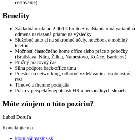
cestovanie)
Benefity
Základná mzda od 2 000 € brutto + nadštandardná variabilná
odmena naviazaná priamo na výsledky
Služobné auto aj na súkromné účely, notebook a mobilný
telefón
Možnosť čiastočného home office alebo práce z pobočky
(Bratislava, Nitra, Žilina, Námestovo, Košice, Bardejov)
Pružný pracovný čas
Silná podpora back-office tímu
Priestor na networking, odborné vzdelávanie a osobnostný
rast
Tímové a firemné podujatia
Práca v perspektívnej oblasti HR a personálnych služieb
Máte záujem o túto pozíciu?
Ľuboš Doruľa
Kontaktujte ma
ldorula@maxins.sk