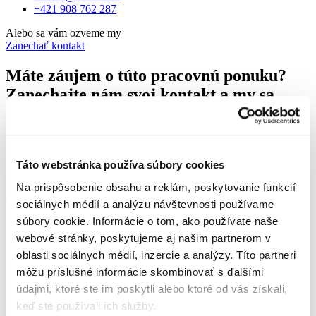
+421 908 762 287
Alebo sa vám ozveme my
Zanechať kontakt
Máte záujem o túto pracovnú ponuku?
Zanechajte nám svoj kontakt a my sa
Vám ozveme.
Zaslanie životopisu nie je v tomto kroku povinné, avšak výrazne
urýchli celý proces. Ak ho nemáte pripravený, vytvorte si ho za pár
Táto webstránka používa súbory cookies
minút vďaka našej šablóne MAXIN’S.
Na prispôsobenie obsahu a reklám, poskytovanie funkcií
Stiahnuť šablónu životopisu
sociálnych médií a analýzu návštevnosti používame
Ďakujeme za Váš záujem
V prípade, že chcete dostávať relevantnejšie pracovné ponuky,
súbory cookie. Informácie o tom, ako používate naše
poprosíme o doplnenie údajov.
webové stránky, poskytujeme aj našim partnerom v
Vaše meno a priezvisko
oblasti sociálnych médií, inzercie a analýzy. Títo partneri
Zadajte vaše celé meno.
môžu príslušné informácie skombinovať s ďalšími
Vaše telefónne číslo
údajmi, ktoré ste im poskytli alebo ktoré od vás získali,
Zadajte vaše telefónne čislo.
Váš e-mail
keď ste používali ich služby.