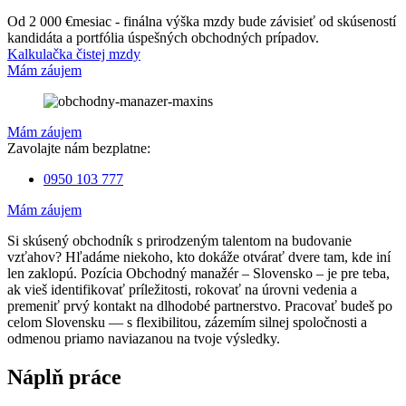
Od 2 000 €
mesiac - finálna výška mzdy bude závisieť od skúseností
kandidáta a portfólia úspešných obchodných prípadov.
Kalkulačka čistej mzdy
Mám záujem
Mám záujem
Zavolajte nám bezplatne:
0950 103 777
Mám záujem
Si skúsený obchodník s prirodzeným talentom na budovanie
vzťahov? Hľadáme niekoho, kto dokáže otvárať dvere tam, kde iní
len zaklopú. Pozícia Obchodný manažér – Slovensko – je pre teba,
ak vieš identifikovať príležitosti, rokovať na úrovni vedenia a
premeniť prvý kontakt na dlhodobé partnerstvo. Pracovať budeš po
celom Slovensku — s flexibilitou, zázemím silnej spoločnosti a
odmenou priamo naviazanou na tvoje výsledky.
Náplň práce