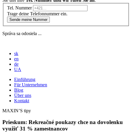
Sie uns Ihre
Tel. Nummer und wir rufen Sie an
.
Tel. Nummer
Trage deine Telefonnummer ein.
Sende meine Nummer
Správa sa odosiela ...
sk
en
de
UA
Einführung
Für Unternehmen
Blog
Über uns
Kontakt
MAXIN’S tipy
Prieskum: Rekreačné poukazy chce na dovolenku
využiť 31 % zamestnancov