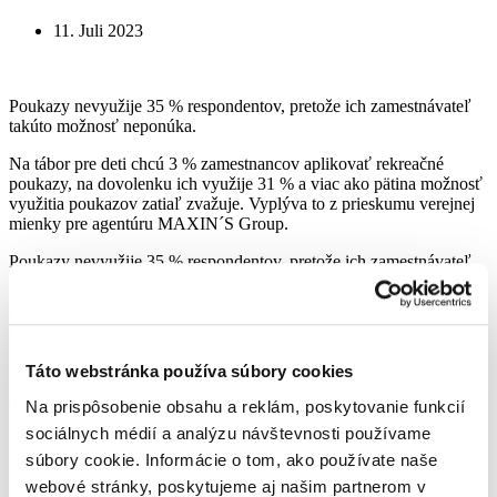
11. Juli 2023
Poukazy nevyužije 35 % respondentov, pretože ich zamestnávateľ
takúto možnosť neponúka.
Na tábor pre deti chcú 3 % zamestnancov aplikovať rekreačné
poukazy, na dovolenku ich využije 31 % a viac ako pätina možnosť
využitia poukazov zatiaľ zvažuje. Vyplýva to z prieskumu verejnej
mienky pre agentúru MAXIN´S Group.
Poukazy nevyužije 35 % respondentov, pretože ich zamestnávateľ
takúto možnosť neponúka. O takúto formu podpory nemá záujem
10 % opýtaných. „Domnievame sa, že títo zamestnanci zrejme
uprednostňujú dovolenku v zahraničí,“ uviedol výkonný riaditeľ
MAXIN´S Group Roman Kučera.
Táto webstránka používa súbory cookies
Pre 58 % opýtaných sú rekreačné poukazy dobrou príležitosťou,
ako ušetriť pri nákladoch na dovolenku, 43 % respondentov sa
Na prispôsobenie obsahu a reklám, poskytovanie funkcií
vyjadrilo, že je to dobrý nástroj na podporu cestovného ruchu na
sociálnych médií a analýzu návštevnosti používame
Slovensku.
súbory cookie. Informácie o tom, ako používate naše
Príspevok vo výške 257 eur nie je dostatočný pre 15 %
webové stránky, poskytujeme aj našim partnerom v
respondentov. Ďalších 13 % sa vyjadrilo, že je obmedzujúce, že sa