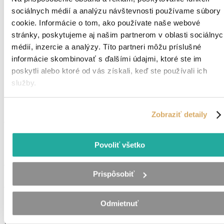
sociálnych médií a analýzu návštevnosti používame súbory
sk
cookie. Informácie o tom, ako používate naše webové
en
stránky, poskytujeme aj našim partnerom v oblasti sociálnyc
de
UA
médií, inzercie a analýzy. Títo partneri môžu príslušné
informácie skombinovať s ďalšími údajmi, ktoré ste im
Einführung
poskytli alebo ktoré od vás získali, keď ste používali ich
Für Unternehmen
Blog
služby.
Über uns
Kontakt
Zobraziť detaily
Wir beraten Sie gerne
0950 103 777
Povoliť všetko
info@maxins.sk
Verpassen Sie nicht Ihre Jobchancen
Prispôsobiť
Aktuelle Stellenangebote direkt in Ihr E-Mail-Postfach
Odmietnuť
Geben sie ihre E-Mailadresse ein.