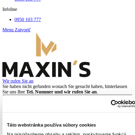
Infoline
0950 103 777
Menu
Zatvoriť
Wir rufen Sie an
Sie haben nicht gefunden wonach Sie gesucht haben, hinterlassen
Sie uns Ihre
Tel. Nummer und wir rufen Sie an
.
Tel. Nummer
Trage deine Telefonnummer ein.
Sende meine Nummer
Táto webstránka používa súbory cookies
Správa sa odosiela ...
Na prispôsobenie obsahu a reklám, poskytovanie funkcií