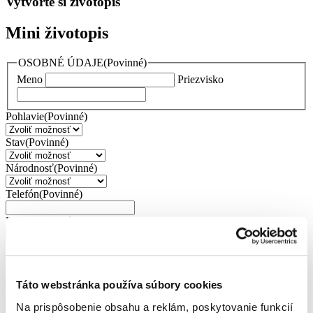
Vytvorte si životopis
Mini životopis
OSOBNÉ ÚDAJE
(Povinné)
Meno
Priezvisko
Pohlavie
(Povinné)
Stav
(Povinné)
Národnosť
(Povinné)
Telefón
(Povinné)
Email
(Povinné)
Adresa
(Povinné)
Ulica
Mesto
Kraj
Táto webstránka používa súbory cookies
PSČ / Poštové smerovacie číslo
Na prispôsobenie obsahu a reklám, poskytovanie funkcií
Krajina