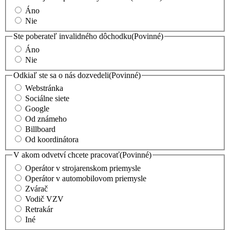
Áno
Nie
Ste poberateľ invalidného dôchodku
(Povinné)
Áno
Nie
Odkiaľ ste sa o nás dozvedeli
(Povinné)
Webstránka
Sociálne siete
Google
Od známeho
Billboard
Od koordinátora
V akom odvetví chcete pracovať
(Povinné)
Operátor v strojarenskom priemysle
Operátor v automobilovom priemysle
Zvárač
Vodič VZV
Retrakár
Iné