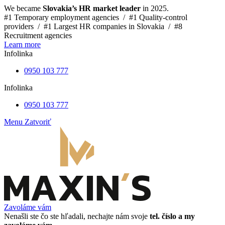
We became
Slovakia’s HR market leader
in 2025.
#1 Temporary employment agencies /
#1 Quality-control
providers /
#1 Largest HR companies in Slovakia /
#8
Recruitment agencies
Learn more
Infolinka
0950 103 777
Infolinka
0950 103 777
Menu
Zatvoriť
Zavoláme vám
Nenašli ste čo ste hľadali, nechajte nám svoje
tel. číslo a my