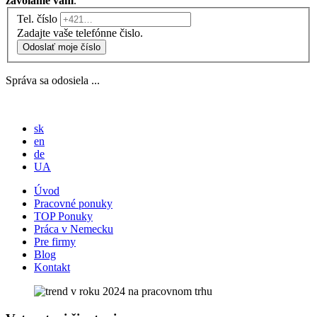
zavoláme vám
.
Tel. číslo
Zadajte vaše telefónne čislo.
Odoslať moje číslo
Správa sa odosiela ...
sk
en
de
UA
Úvod
Pracovné ponuky
TOP Ponuky
Práca v Nemecku
Pre firmy
Blog
Kontakt