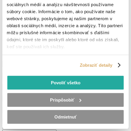
sociálnych médií a analýzu návštevnosti používame
súbory cookie. Informácie o tom, ako používate naše
Dátum narodenia
(Povinné)
webové stránky, poskytujeme aj našim partnerom v
DD
bodka
Vaše najvyššie dosiahnuté vzdelanie
(Povinné)
oblasti sociálnych médií, inzercie a analýzy. Títo partneri
MM
môžu príslušné informácie skombinovať s ďalšími
bodka
údajmi, ktoré ste im poskytli alebo ktoré od vás získali,
RRRR
Vaše pracovné skúsenosti
keď ste používali ich služby.
Vypíšte minimálne jedno pole, s vašími skúsenosťami
Zamestnávateľ
(Povinné)
Zobraziť detaily
Rok (od-do)
(Povinné)
Pozícia
(Povinné)
Povoliť všetko
Zamestnávateľ
Prispôsobiť
Rok (od-do)
Pozícia
Odmietnuť
Zamestnávateľ