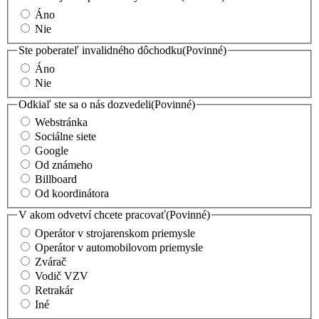
Áno
Nie
Ste poberateľ invalidného dôchodku
(Povinné)
Áno
Nie
Odkiaľ ste sa o nás dozvedeli
(Povinné)
Webstránka
Sociálne siete
Google
Od známeho
Billboard
Od koordinátora
V akom odvetví chcete pracovať
(Povinné)
Operátor v strojarenskom priemysle
Operátor v automobilovom priemysle
Zvárač
Vodič VZV
Retrakár
Iné