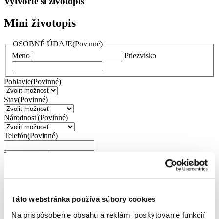
Vytvorte si životopis
Mini životopis
OSOBNÉ ÚDAJE
(Povinné)
Meno
Priezvisko
Pohlavie
(Povinné)
Stav
(Povinné)
Národnosť
(Povinné)
Telefón
(Povinné)
Email
(Povinné)
Adresa
(Povinné)
Ulica
Mesto
Kraj
Táto webstránka používa súbory cookies
PSČ / Poštové smerovacie číslo
Na prispôsobenie obsahu a reklám, poskytovanie funkcií
Krajina