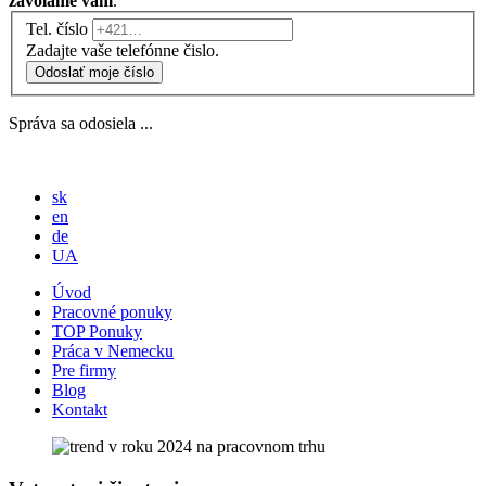
zavoláme vám
.
Tel. číslo
Zadajte vaše telefónne čislo.
Odoslať moje číslo
Správa sa odosiela ...
sk
en
de
UA
Úvod
Pracovné ponuky
TOP Ponuky
Práca v Nemecku
Pre firmy
Blog
Kontakt