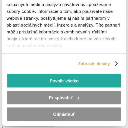
sociálnych médií a analýzu návštevnosti používame
súbory cookie. Informácie o tom, ako používate naše
Dátum narodenia
(Povinné)
webové stránky, poskytujeme aj našim partnerom v
DD
bodka
Vaše najvyššie dosiahnuté vzdelanie
(Povinné)
oblasti sociálnych médií, inzercie a analýzy. Títo partneri
MM
môžu príslušné informácie skombinovať s ďalšími
bodka
údajmi, ktoré ste im poskytli alebo ktoré od vás získali,
RRRR
Vaše pracovné skúsenosti
keď ste používali ich služby.
Vypíšte minimálne jedno pole, s vašími skúsenosťami
Zamestnávateľ
(Povinné)
Zobraziť detaily
Rok (od-do)
(Povinné)
Pozícia
(Povinné)
Povoliť všetko
Zamestnávateľ
Prispôsobiť
Rok (od-do)
Pozícia
Odmietnuť
Zamestnávateľ