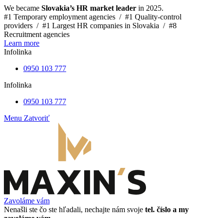
We became
Slovakia’s HR market leader
in 2025.
#1 Temporary employment agencies /
#1 Quality-control
providers /
#1 Largest HR companies in Slovakia /
#8
Recruitment agencies
Learn more
Infolinka
0950 103 777
Infolinka
0950 103 777
Menu
Zatvoriť
Zavoláme vám
Nenašli ste čo ste hľadali, nechajte nám svoje
tel. číslo a my