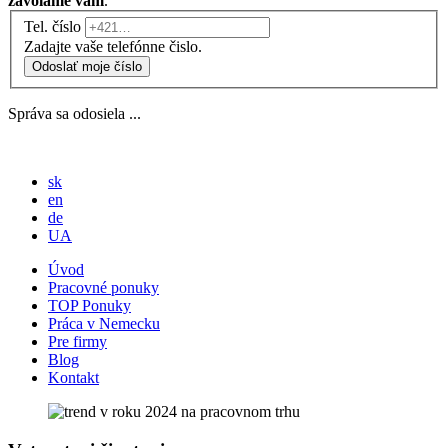
zavoláme vám
.
Tel. číslo
Zadajte vaše telefónne čislo.
Odoslať moje číslo
Správa sa odosiela ...
sk
en
de
UA
Úvod
Pracovné ponuky
TOP Ponuky
Práca v Nemecku
Pre firmy
Blog
Kontakt