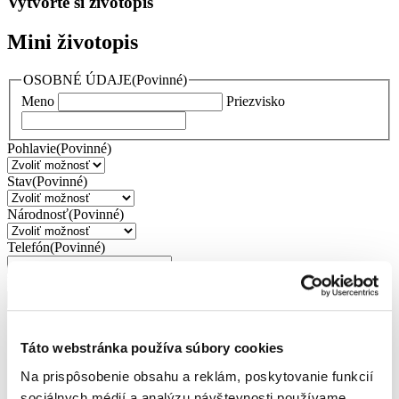
Vytvorte si životopis
Mini životopis
OSOBNÉ ÚDAJE
(Povinné)
Meno
Priezvisko
Pohlavie
(Povinné)
Stav
(Povinné)
Národnosť
(Povinné)
Telefón
(Povinné)
Email
(Povinné)
Adresa
(Povinné)
Ulica
Mesto
Táto webstránka používa súbory cookies
Kraj
Na prispôsobenie obsahu a reklám, poskytovanie funkcií
PSČ / Poštové smerovacie číslo
Krajina
sociálnych médií a analýzu návštevnosti používame