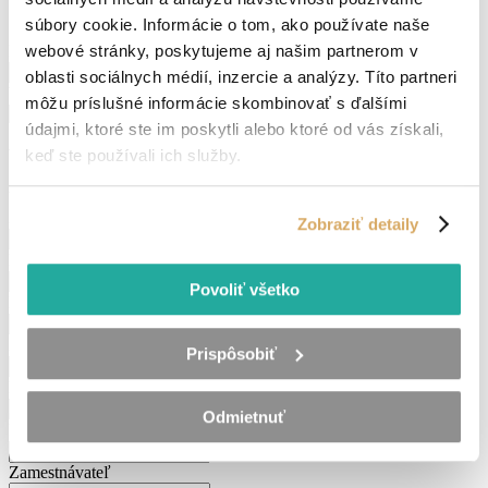
súbory cookie. Informácie o tom, ako používate naše
webové stránky, poskytujeme aj našim partnerom v
Dátum narodenia
(Povinné)
oblasti sociálnych médií, inzercie a analýzy. Títo partneri
DD
Vaše najvyššie dosiahnuté vzdelanie
(Povinné)
bodka
môžu príslušné informácie skombinovať s ďalšími
MM
údajmi, ktoré ste im poskytli alebo ktoré od vás získali,
bodka
Vaše pracovné skúsenosti
keď ste používali ich služby.
RRRR
Vypíšte minimálne jedno pole, s vašími skúsenosťami
Zamestnávateľ
(Povinné)
Zobraziť detaily
Rok (od-do)
(Povinné)
Povoliť všetko
Pozícia
(Povinné)
Zamestnávateľ
Prispôsobiť
Rok (od-do)
Odmietnuť
Pozícia
Zamestnávateľ