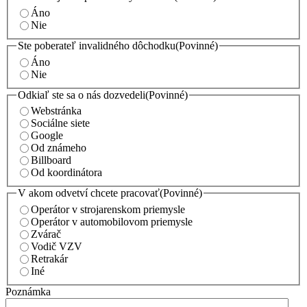
Áno
Nie
Ste poberateľ invalidného dôchodku
(Povinné)
Áno
Nie
Odkiaľ ste sa o nás dozvedeli
(Povinné)
Webstránka
Sociálne siete
Google
Od známeho
Billboard
Od koordinátora
V akom odvetví chcete pracovať
(Povinné)
Operátor v strojarenskom priemysle
Operátor v automobilovom priemysle
Zvárač
Vodič VZV
Retrakár
Iné
Poznámka