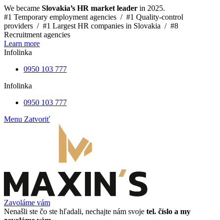
We became
Slovakia’s HR market leader
in 2025.
#1 Temporary employment agencies /
#1 Quality-control
providers /
#1 Largest HR companies in Slovakia /
#8
Recruitment agencies
Learn more
Infolinka
0950 103 777
Infolinka
0950 103 777
Menu
Zatvoriť
Zavoláme vám
Nenašli ste čo ste hľadali, nechajte nám svoje
tel. číslo a my