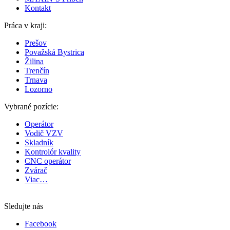
Kontakt
Práca v kraji:
Prešov
Považská Bystrica
Žilina
Trenčín
Trnava
Lozorno
Vybrané pozície:
Operátor
Vodič VZV
Skladník
Kontrolór kvality
CNC operátor
Zvárač
Viac…
Sledujte nás
Facebook