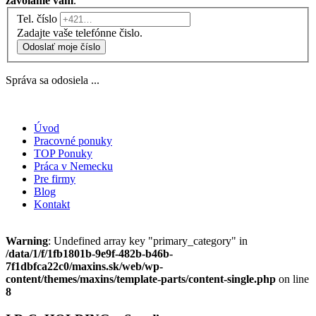
zavoláme vám
.
Tel. číslo
Zadajte vaše telefónne čislo.
Odoslať moje číslo
Správa sa odosiela ...
Úvod
Pracovné ponuky
TOP Ponuky
Práca v Nemecku
Pre firmy
Blog
Kontakt
Warning
: Undefined array key "primary_category" in
/data/1/f/1fb1801b-9e9f-482b-b46b-
7f1dbfca22c0/maxins.sk/web/wp-
content/themes/maxins/template-parts/content-single.php
on line
8