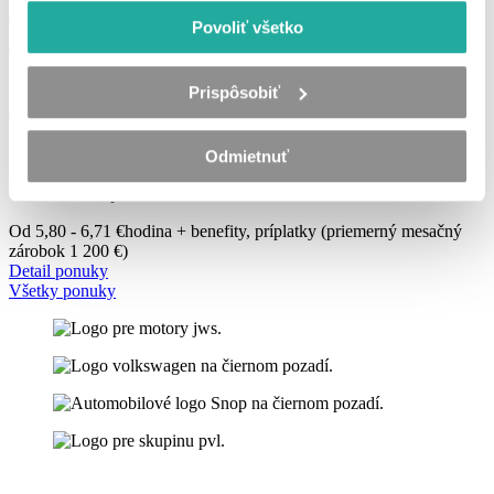
Od 1 375 - 1 700 €
mesiac - 1350 € mesačne v čistom
Povoliť všetko
Detail ponuky
Prispôsobiť
Operátor výroby – Piešťany
Piešťany
Odmietnuť
TPP
Pridané pred 2 mesiacmi
Od 5,80 - 6,71 €
hodina + benefity, príplatky (priemerný mesačný
zárobok 1 200 €)
Detail ponuky
Všetky ponuky