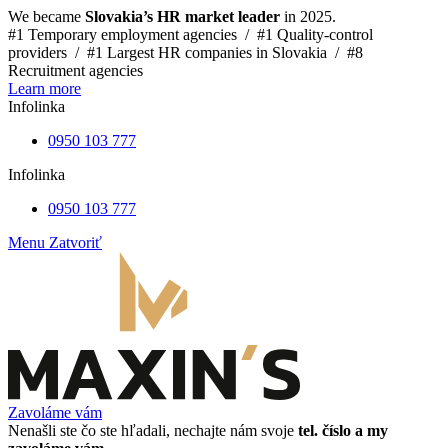
We became
Slovakia’s HR market leader
in 2025.
#1 Temporary employment agencies /
#1 Quality-control
providers /
#1 Largest HR companies in Slovakia /
#8
Recruitment agencies
Learn more
Infolinka
0950 103 777
Infolinka
0950 103 777
Menu
Zatvoriť
Zavoláme vám
Nenašli ste čo ste hľadali, nechajte nám svoje
tel. číslo a my