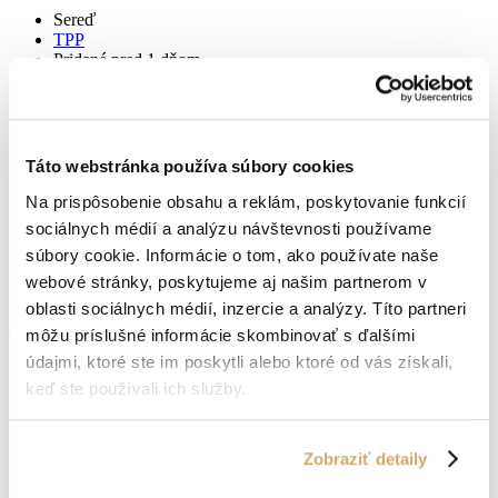
Sereď
TPP
Pridané pred 1 dňom
1 378 - 1600 €
/mes.
Detail ponuky
Táto webstránka používa súbory cookies
Obsluha zváracieho robota Námestovo (SZČO)
Na prispôsobenie obsahu a reklám, poskytovanie funkcií
sociálnych médií a analýzu návštevnosti používame
Námestovo
Živnosť
súbory cookie. Informácie o tom, ako používate naše
Pridané pred 1 mesiacom
webové stránky, poskytujeme aj našim partnerom v
oblasti sociálnych médií, inzercie a analýzy. Títo partneri
12 €
hodina
Detail ponuky
môžu príslušné informácie skombinovať s ďalšími
údajmi, ktoré ste im poskytli alebo ktoré od vás získali,
keď ste používali ich služby.
Vodič VZV Bratislava
Bratislava
Zobraziť detaily
TPP
Pridané pred 10 dňami