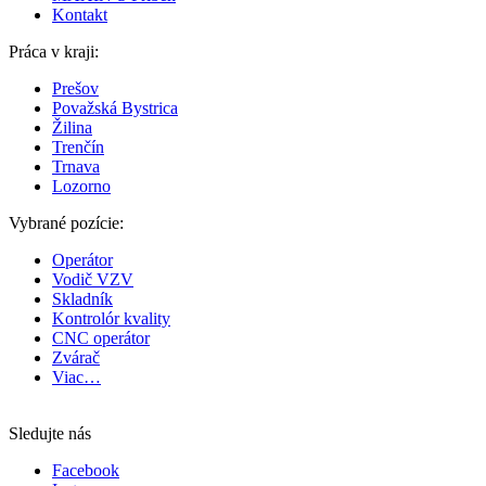
Kontakt
Práca v kraji:
Prešov
Považská Bystrica
Žilina
Trenčín
Trnava
Lozorno
Vybrané pozície:
Operátor
Vodič VZV
Skladník
Kontrolór kvality
CNC operátor
Zvárač
Viac…
Sledujte nás
Facebook