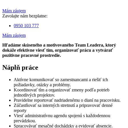
Mám záujem
Zavolajte nám bezplatne:
0950 103 777
Mám záujem
Hľadáme skúseného a motivovaného Team Leadera, ktorý
dokáže efektívne viesť tím, organizovať prácu a vytvárať
pozitívne pracovné prostredie.
Náplň práce
Aktívne komunikovať so zamestnancami a riešiť ich
požiadavky, otázky a problémy.
Koordinovať tím a organizovať zmeny podľa potrieb
jednotlivých projektov.
Pravidelne reportovať nadriadenému o dianí na pracovisku.
Zúčastňovať sa interných stretnutí a pripravovať denné
reporty
Viesť administratívnu agendu spojenú s každodennou
prevádzkou.
Spracovávať mesačné dochádzky a evidovať absencie.