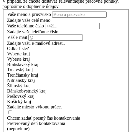
V prípade, že chcete dostávať relevantnejšie pracovné ponuky,
poprosíme o doplnenie údajov.
Vaše meno a priezvisko
Zadajte vaše celé meno.
Vaše telefónne číslo
Zadajte vaše telefónne čislo.
Váš e-mail
Zadajte vašu e-mailovú adresu.
Odkiaľ ste?
Vyberte kraj
Vyberte kraj
Bratislavský kraj
Trnavský kraj
Trenčiansky kraj
Nitriansky kraj
Žilinský kraj
Bánskobystrický kraj
Prešovský kraj
Košický kraj
Zadajte miesto výkonu práce.
Chcem zadať presný čas kontaktovania
Preferovaný deň kontaktovania
(nepovinné)