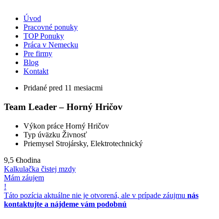
Úvod
Pracovné ponuky
TOP Ponuky
Práca v Nemecku
Pre firmy
Blog
Kontakt
Pridané pred 11 mesiacmi
Team Leader – Horný Hričov
Výkon práce
Horný Hričov
Typ úväzku
Živnosť
Priemysel
Strojársky, Elektrotechnický
9,5 €
hodina
Kalkulačka čistej mzdy
Mám záujem
!
Táto pozícia aktuálne nie je otvorená, ale v prípade záujmu
nás
kontaktujte a nájdeme vám podobnú