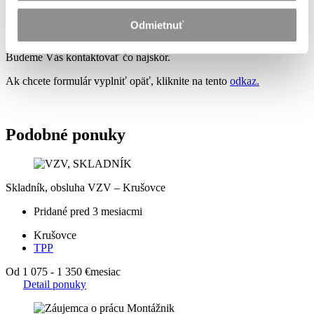
Správa sa odosiela ...
Odmietnuť
Ďakujeme. Vyplnenie Vašich údajov evidujeme.
Budeme Vás kontaktovať čo najskôr.
Ak chcete formulár vyplniť opäť, kliknite na tento
odkaz.
Podobné ponuky
Skladník, obsluha VZV – Krušovce
Pridané pred 3 mesiacmi
Krušovce
TPP
Od 1 075 - 1 350 €
mesiac
Detail ponuky