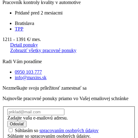
Pracovník kontroly kvality v automotive
Pridané pred 2 mesiacmi
Bratislava
TPP
1211 - 1391 €
/ mes.
Detail ponuky
Zobraziť všetky pracovné ponuky
Radi Vám poradíme
0950 103 777
info@maxins.sk
Nezmeškajte svoju príležitosť zamestnať sa
Najnovšie pracovné ponuky priamo vo Vašej emailovej schránke
Zadajte vašu e-mailovú adresu.
Odoslať
Súhlasím so
spracovaním osobných údajov
Súhlaste so spracovaním osobných údajov.