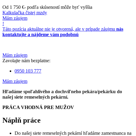
Od 1 750 €
- podľa skúseností môže byť vyššia
Kalkulačka čistej mzdy
Mám záujem
!
Táto pozícia aktuálne nie je otvorená, ale v prípade záujmu
nás
kontaktujte a nájdeme vám podobnú
Mám záujem
Zavolajte nám bezplatne:
0950 103 777
Mám záujem
Hľadáme spoľahlivého a dochvíľneho pekára/pekárku do
našej siete remeselných pekární
.
PRÁCA VHODNÁ PRE MUŽOV
Náplň práce
Do našej siete remeselných pekární hľadáme zamestnanca na