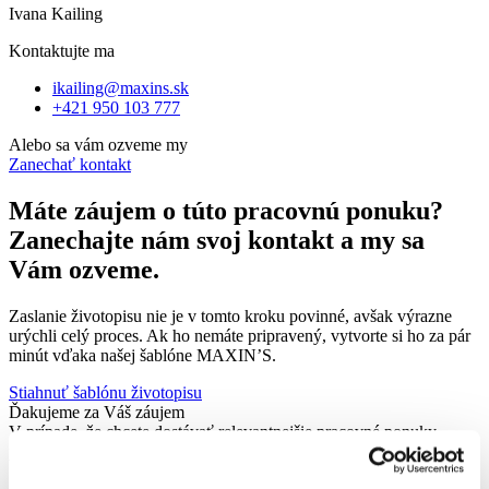
Ivana Kailing
Kontaktujte ma
ikailing@maxins.sk
+421 950 103 777
Alebo sa vám ozveme my
Zanechať kontakt
Máte záujem o túto pracovnú ponuku?
Zanechajte nám svoj kontakt a my sa
Vám ozveme.
Zaslanie životopisu nie je v tomto kroku povinné, avšak výrazne
urýchli celý proces. Ak ho nemáte pripravený, vytvorte si ho za pár
minút vďaka našej šablóne MAXIN’S.
Stiahnuť šablónu životopisu
Ďakujeme za Váš záujem
V prípade, že chcete dostávať relevantnejšie pracovné ponuky,
poprosíme o doplnenie údajov.
Vaše meno a priezvisko