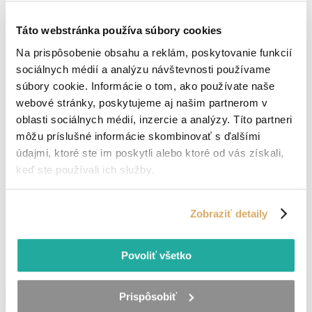
Zadajte vaše celé meno.
Vaše telefónne číslo
Táto webstránka používa súbory cookies
Zadajte vaše telefónne čislo.
Váš e-mail
Na prispôsobenie obsahu a reklám, poskytovanie funkcií
Zadajte vašu e-mailovú adresu.
sociálnych médií a analýzu návštevnosti používame
Odkiaľ ste?
súbory cookie. Informácie o tom, ako používate naše
Zadajte miesto výkonu práce.
Chcem zadať presný čas kontaktovania
webové stránky, poskytujeme aj našim partnerom v
Preferovaný deň kontaktovania
oblasti sociálnych médií, inzercie a analýzy. Títo partneri
(nepovinné)
môžu príslušné informácie skombinovať s ďalšími
Zadajte deň kontaktovania.
údajmi, ktoré ste im poskytli alebo ktoré od vás získali,
Preferovaný čas kontaktovania
(nepovinné)
keď ste používali ich služby.
Zadajte čas kontaktovania.
Váš životopis - POVINNÉ POĽE
Zobraziť detaily
Z dôvodu skvalitňovania služieb je v momentálnej dobe zaslanie
životopisu povinnou položkou.
Vložiť životopis
Povoliť všetko
Pokial životopis nemáte môžete vyplniť
tento formulár
.
Súhlasím so
spracovaním os. údajov
Odoslať
Prispôsobiť