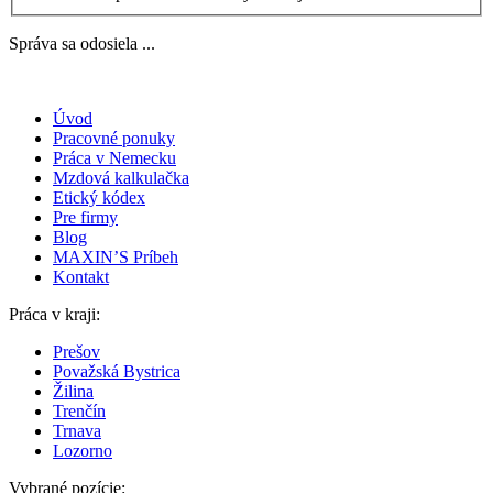
Správa sa odosiela ...
Úvod
Pracovné ponuky
Práca v Nemecku
Mzdová kalkulačka
Etický kódex
Pre firmy
Blog
MAXIN’S Príbeh
Kontakt
Práca v kraji:
Prešov
Považská Bystrica
Žilina
Trenčín
Trnava
Lozorno
Vybrané pozície: