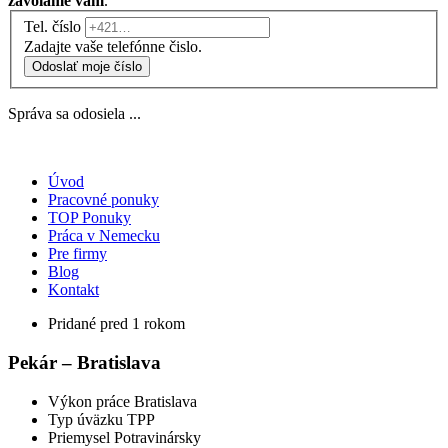
zavoláme vám
.
Tel. číslo
Zadajte vaše telefónne čislo.
Odoslať moje číslo
Správa sa odosiela ...
Úvod
Pracovné ponuky
TOP Ponuky
Práca v Nemecku
Pre firmy
Blog
Kontakt
Pridané pred 1 rokom
Pekár – Bratislava
Výkon práce
Bratislava
Typ úväzku
TPP
Priemysel
Potravinársky