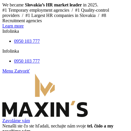
We became
Slovakia’s HR market leader
in 2025.
#1 Temporary employment agencies /
#1 Quality-control
providers /
#1 Largest HR companies in Slovakia /
#8
Recruitment agencies
Learn more
Infolinka
0950 103 777
Infolinka
0950 103 777
Menu
Zatvoriť
Zavoláme vám
Nenašli ste čo ste hľadali, nechajte nám svoje
tel. číslo a my