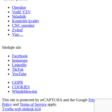
Operátor
Vodič VZV
Skladník
Kontrolór kvality
CNC operátor
Zvárač
Viac…
Sledujte nás
Facebook
Instagram
LinkedIn
TikTok
YouTube
GDPR
COOKIES
Whistleblowing
This site is protected by reCAPTCHA and the Google
Privacy
Policy
and
Terms of Service
apply.
Tvorba web stránok h24