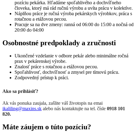
pozíciu pekárka. Hľadáme spoľahlivého a dochvíľneho
človeka, ktorý má rád ručnú výrobu a uvíta prácu v kolektíve.
Náplňou práce je ručná výroba pekárskych výrobkov, práca s
rotačnou a etážovou pecou.
Pracuje sa na dve zmeny: ranná od 06:00 do 15:00 a nočná od
20:00 do 04:00
Osobnostné predpoklady a zručnosti
Ukončené vzdelanie v odbore pekár alebo minimálne ročná
prax v pekárenskej výrobe.
Znalosť práce s rotačnou a etážovou pecou.
Spoľahlivosť, dochvíľnosť a zmysel pre tímovú prácu.
Zodpovedný prístup k práci.
Ako sa prihlásiť?
Ak vás ponuka zaujala, zašlite váš životopis na emai
ikaliling@maxins.sk
alebo nás kontaktujte na tel. čísle
0918 101
820.
Máte záujem o túto pozíciu?