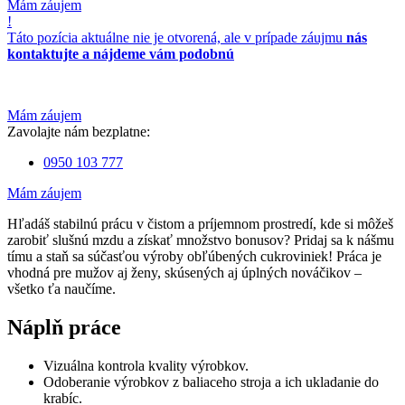
Mám záujem
!
Táto pozícia aktuálne nie je otvorená, ale v prípade záujmu
nás
kontaktujte a nájdeme vám podobnú
Mám záujem
Zavolajte nám bezplatne:
0950 103 777
Mám záujem
Hľadáš stabilnú prácu v čistom a príjemnom prostredí, kde si môžeš
zarobiť slušnú mzdu a získať množstvo bonusov? Pridaj sa k nášmu
tímu a staň sa súčasťou výroby obľúbených cukroviniek! Práca je
vhodná pre mužov aj ženy, skúsených aj úplných nováčikov –
všetko ťa naučíme.
Náplň práce
Vizuálna kontrola kvality výrobkov.
Odoberanie výrobkov z baliaceho stroja a ich ukladanie do
krabíc.