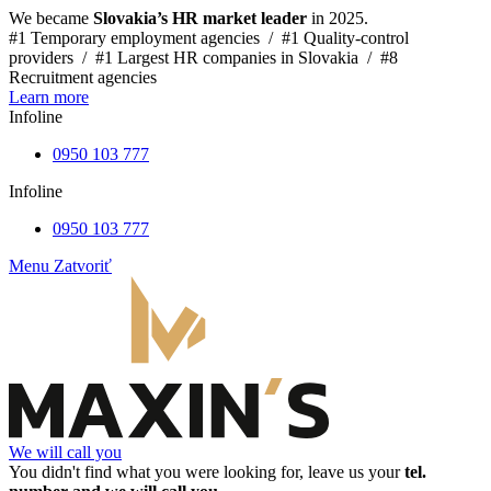
We became
Slovakia’s HR market leader
in 2025.
#1 Temporary employment agencies /
#1 Quality-control
providers /
#1 Largest HR companies in Slovakia /
#8
Recruitment agencies
Learn more
Infoline
0950 103 777
Infoline
0950 103 777
Menu
Zatvoriť
We will call you
You didn't find what you were looking for, leave us your
tel.