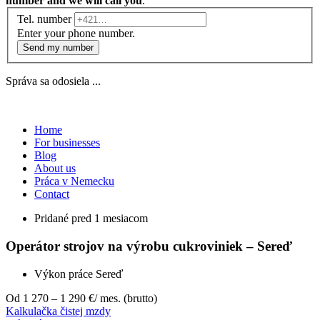
number and we will call you
.
Tel. number
Enter your phone number.
Send my number
Správa sa odosiela ...
Home
For businesses
Blog
About us
Práca v Nemecku
Contact
Pridané pred 1 mesiacom
Operátor strojov na výrobu cukroviniek – Sereď
Výkon práce
Sereď
Od 1 270 – 1 290 €
/ mes. (brutto)
Kalkulačka čistej mzdy