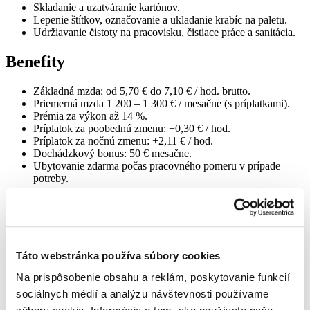
Skladanie a uzatváranie kartónov.
Lepenie štítkov, označovanie a ukladanie krabíc na paletu.
Udržiavanie čistoty na pracovisku, čistiace práce a sanitácia.
Benefity
Základná mzda: od 5,70 € do 7,10 € / hod. brutto.
Priemerná mzda 1 200 – 1 300 € / mesačne (s príplatkami).
Prémia za výkon až 14 %.
Príplatok za poobednú zmenu: +0,30 € / hod.
Príplatok za nočnú zmenu: +2,11 € / hod.
Dochádzkový bonus: 50 € mesačne.
Ubytovanie zdarma počas pracovného pomeru v prípade
potreby.
Osobnostné predpoklady a zručnosti
Podmienka: platný zdravotný preukaz (pracujete s
potravinami).
Táto webstránka používa súbory cookies
Ochota pracovať v trojzmennej prevádzke.
Zodpovedný a spoľahlivý prístup.
Na prispôsobenie obsahu a reklám, poskytovanie funkcií
Skúsenosti z výroby výhodou, nie podmienkou.
sociálnych médií a analýzu návštevnosti používame
Znalosť slovenského jazyka – podmienkou.