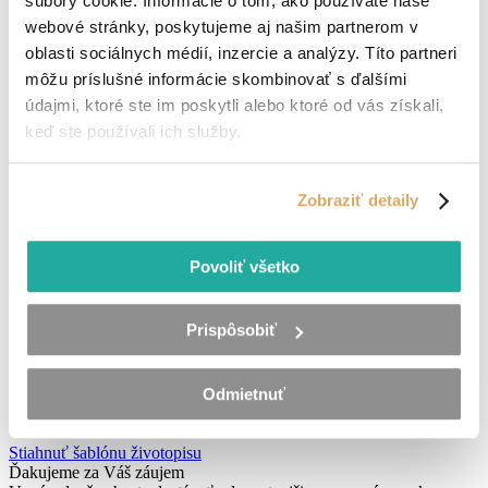
súbory cookie. Informácie o tom, ako používate naše
Máte záujem o túto pozíciu?
webové stránky, poskytujeme aj našim partnerom v
oblasti sociálnych médií, inzercie a analýzy. Títo partneri
Anna Lorencová
môžu príslušné informácie skombinovať s ďalšími
údajmi, ktoré ste im poskytli alebo ktoré od vás získali,
Kontaktujte ma
keď ste používali ich služby.
alorenc@maxins.sk
+421 950 104 844
Zobraziť detaily
Alebo sa vám ozveme my
Zanechať kontakt
Povoliť všetko
Máte záujem o túto pracovnú ponuku?
Zanechajte nám svoj kontakt a my sa
Vám ozveme.
Prispôsobiť
Zaslanie životopisu nie je v tomto kroku povinné, avšak výrazne
Odmietnuť
urýchli celý proces. Ak ho nemáte pripravený, vytvorte si ho za pár
minút vďaka našej šablóne MAXIN’S.
Stiahnuť šablónu životopisu
Ďakujeme za Váš záujem